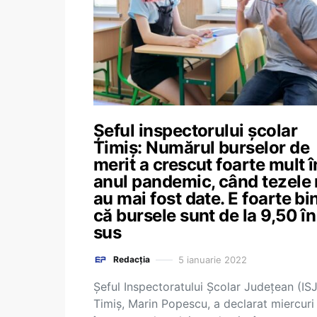
Șeful inspectorului școlar
Timiș: Numărul burselor de
merit a crescut foarte mult î
anul pandemic, când tezele
au mai fost date. E foarte bi
că bursele sunt de la 9,50 în
sus
5 ianuarie 2022
Redacția
Şeful Inspectoratului Şcolar Judeţean (ISJ
Timiş, Marin Popescu, a declarat miercuri