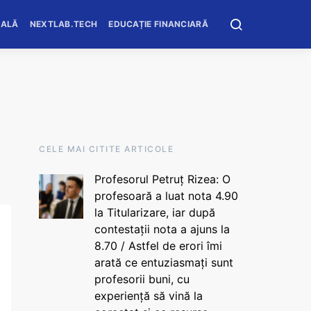
OALĂ
NEXTLAB.TECH
EDUCAȚIE FINANCIARĂ
CELE MAI CITITE ARTICOLE
Profesorul Petruț Rizea: O
profesoară a luat nota 4.90
la Titularizare, iar după
contestații nota a ajuns la
8.70 / Astfel de erori îmi
arată ce entuziasmați sunt
profesorii buni, cu
experiență să vină la