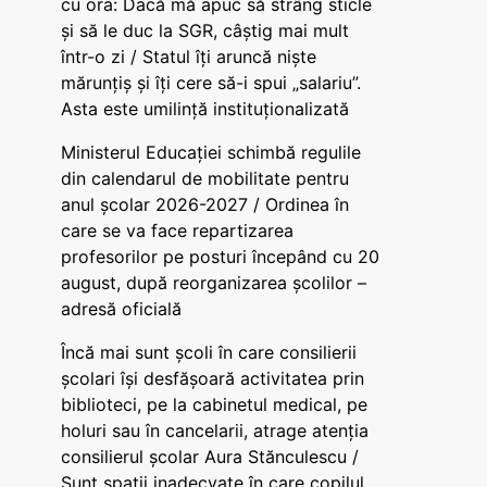
cu ora: Dacă mă apuc să strâng sticle
și să le duc la SGR, câștig mai mult
într-o zi / Statul îți aruncă niște
mărunțiș și îți cere să-i spui „salariu”.
Asta este umilință instituționalizată
Ministerul Educației schimbă regulile
din calendarul de mobilitate pentru
anul școlar 2026-2027 / Ordinea în
care se va face repartizarea
profesorilor pe posturi începând cu 20
august, după reorganizarea școlilor –
adresă oficială
Încă mai sunt școli în care consilierii
școlari își desfășoară activitatea prin
biblioteci, pe la cabinetul medical, pe
holuri sau în cancelarii, atrage atenția
consilierul școlar Aura Stănculescu /
Sunt spații inadecvate în care copilul