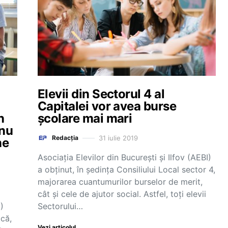
Elevii din Sectorul 4 al
Capitalei vor avea burse
n
școlare mai mari
 nu
31 iulie 2019
Redacția
ne
Asociaţia Elevilor din Bucureşti şi Ilfov (AEBI)
a obținut, în ședința Consiliului Local sector 4,
majorarea cuantumurilor burselor de merit,
cât și cele de ajutor social. Astfel, toți elevii
)
Sectorului…
 că,
Vezi articolul