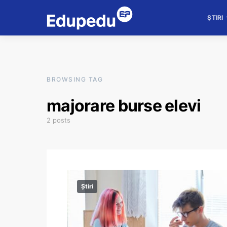
ȘTIRI
BROWSING TAG
majorare burse elevi
2 posts
Știri