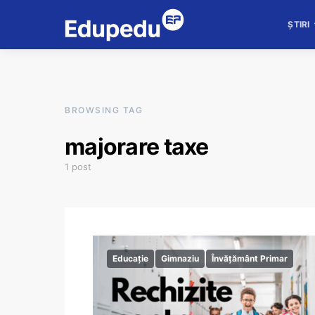
ȘTIRI
BROWSING TAG
majorare taxe
1 post
Educație
Gimnaziu
Învățământ Primar