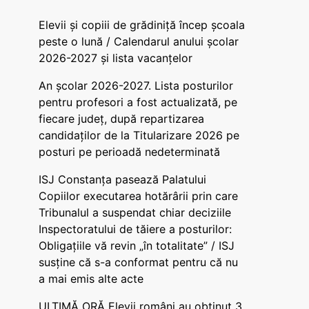
Elevii și copiii de grădiniță încep școala
peste o lună / Calendarul anului școlar
2026-2027 și lista vacanțelor
An școlar 2026-2027. Lista posturilor
pentru profesori a fost actualizată, pe
fiecare județ, după repartizarea
candidaților de la Titularizare 2026 pe
posturi pe perioadă nedeterminată
ISJ Constanța pasează Palatului
Copiilor executarea hotărârii prin care
Tribunalul a suspendat chiar deciziile
Inspectoratului de tăiere a posturilor:
Obligațiile vă revin „în totalitate” / ISJ
susține că s-a conformat pentru că nu
a mai emis alte acte
ULTIMĂ ORĂ Elevii români au obținut 3