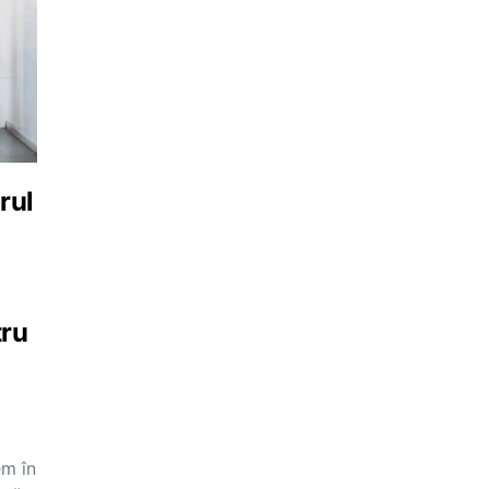
rul
tru
em în