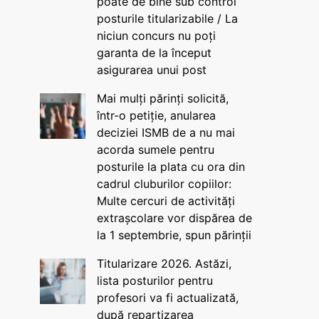
poate de bine sub control
posturile titularizabile / La
niciun concurs nu poți
garanta de la început
asigurarea unui post
Mai mulți părinți solicită,
într-o petiție, anularea
deciziei ISMB de a nu mai
acorda sumele pentru
posturile la plata cu ora din
cadrul cluburilor copiilor:
Multe cercuri de activități
extrașcolare vor dispărea de
la 1 septembrie, spun părinții
Titularizare 2026. Astăzi,
lista posturilor pentru
profesori va fi actualizată,
după repartizarea