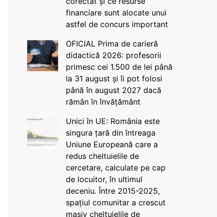
corectat și ce resurse
financiare sunt alocate unui
astfel de concurs important
OFICIAL Prima de carieră
didactică 2026: profesorii
primesc cei 1.500 de lei până
la 31 august și îi pot folosi
până în august 2027 dacă
rămân în învățământ
Unici în UE: România este
singura țară din întreaga
Uniune Europeană care a
redus cheltuielile de
cercetare, calculate pe cap
de locuitor, în ultimul
deceniu. Între 2015-2025,
spațiul comunitar a crescut
masiv cheltuielile de