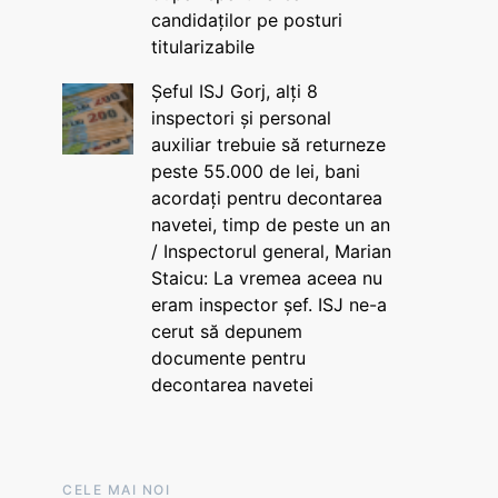
candidaților pe posturi
titularizabile
Șeful ISJ Gorj, alți 8
inspectori și personal
auxiliar trebuie să returneze
peste 55.000 de lei, bani
acordați pentru decontarea
navetei, timp de peste un an
/ Inspectorul general, Marian
Staicu: La vremea aceea nu
eram inspector șef. ISJ ne-a
cerut să depunem
documente pentru
decontarea navetei
CELE MAI NOI