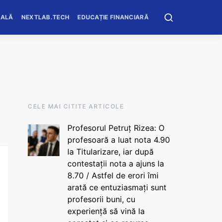
OALĂ
NEXTLAB.TECH
EDUCAȚIE FINANCIARĂ
CELE MAI CITITE ARTICOLE
Profesorul Petruț Rizea: O
profesoară a luat nota 4.90
la Titularizare, iar după
contestații nota a ajuns la
8.70 / Astfel de erori îmi
arată ce entuziasmați sunt
profesorii buni, cu
experiență să vină la