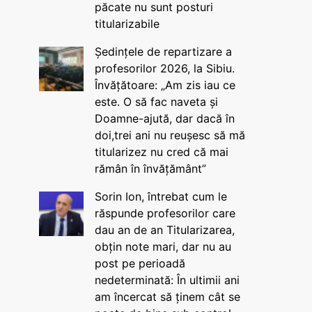
păcate nu sunt posturi
titularizabile
Ședințele de repartizare a
profesorilor 2026, la Sibiu.
Învățătoare: „Am zis iau ce
este. O să fac naveta și
Doamne-ajută, dar dacă în
doi,trei ani nu reușesc să mă
titularizez nu cred că mai
rămân în învățământ”
Sorin Ion, întrebat cum le
răspunde profesorilor care
dau an de an Titularizarea,
obțin note mari, dar nu au
post pe perioadă
nedeterminată: În ultimii ani
am încercat să ținem cât se