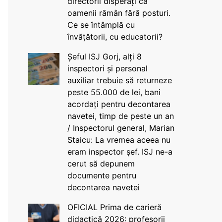
directorii disperați că
oamenii rămân fără posturi.
Ce se întâmplă cu
învățătorii, cu educatorii?
Șeful ISJ Gorj, alți 8
inspectori și personal
auxiliar trebuie să returneze
peste 55.000 de lei, bani
acordați pentru decontarea
navetei, timp de peste un an
/ Inspectorul general, Marian
Staicu: La vremea aceea nu
eram inspector șef. ISJ ne-a
cerut să depunem
documente pentru
decontarea navetei
OFICIAL Prima de carieră
didactică 2026: profesorii