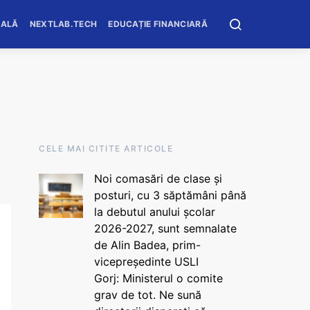
OALĂ
NEXTLAB.TECH
EDUCAȚIE FINANCIARĂ
CELE MAI CITITE ARTICOLE
Noi comasări de clase și
posturi, cu 3 săptămâni până
la debutul anului școlar
2026-2027, sunt semnalate
de Alin Badea, prim-
vicepreședinte USLI
Gorj: Ministerul o comite
grav de tot. Ne sună