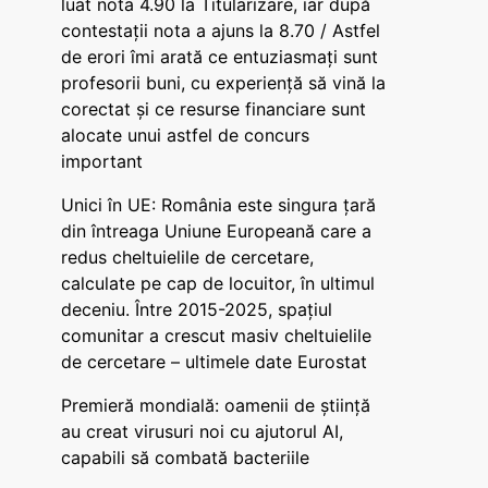
luat nota 4.90 la Titularizare, iar după
contestații nota a ajuns la 8.70 / Astfel
de erori îmi arată ce entuziasmați sunt
profesorii buni, cu experiență să vină la
corectat și ce resurse financiare sunt
alocate unui astfel de concurs
important
Unici în UE: România este singura țară
din întreaga Uniune Europeană care a
redus cheltuielile de cercetare,
calculate pe cap de locuitor, în ultimul
deceniu. Între 2015-2025, spațiul
comunitar a crescut masiv cheltuielile
de cercetare – ultimele date Eurostat
Premieră mondială: oamenii de știință
au creat virusuri noi cu ajutorul AI,
capabili să combată bacteriile