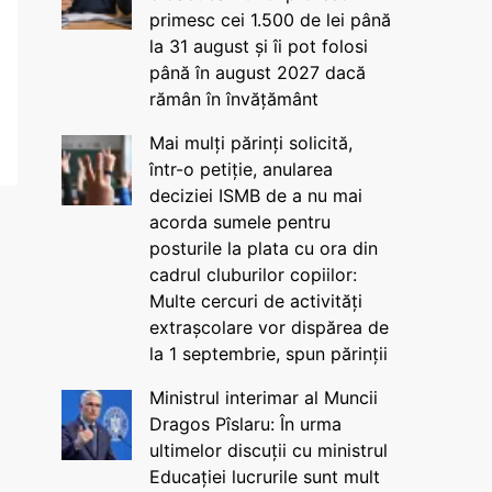
primesc cei 1.500 de lei până
la 31 august și îi pot folosi
până în august 2027 dacă
rămân în învățământ
Mai mulți părinți solicită,
într-o petiție, anularea
deciziei ISMB de a nu mai
acorda sumele pentru
posturile la plata cu ora din
cadrul cluburilor copiilor:
Multe cercuri de activități
extrașcolare vor dispărea de
la 1 septembrie, spun părinții
Ministrul interimar al Muncii
Dragos Pîslaru: În urma
ultimelor discuții cu ministrul
Educației lucrurile sunt mult