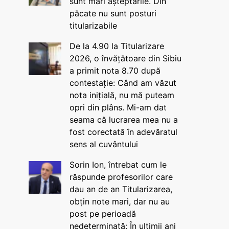
sunt mari așteptările. Din
păcate nu sunt posturi
titularizabile
De la 4.90 la Titularizare
2026, o învățătoare din Sibiu
a primit nota 8.70 după
contestație: Când am văzut
nota inițială, nu mă puteam
opri din plâns. Mi-am dat
seama că lucrarea mea nu a
fost corectată în adevăratul
sens al cuvântului
Sorin Ion, întrebat cum le
răspunde profesorilor care
dau an de an Titularizarea,
obțin note mari, dar nu au
post pe perioadă
nedeterminată: În ultimii ani