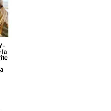
V-
 la
rite
na