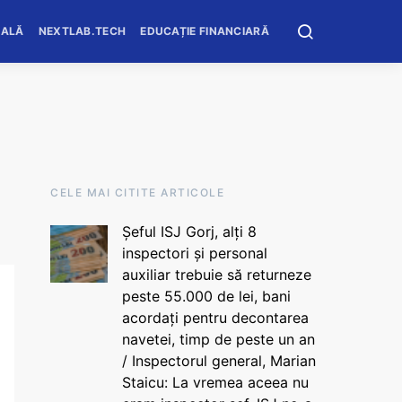
OALĂ
NEXTLAB.TECH
EDUCAȚIE FINANCIARĂ
CELE MAI CITITE ARTICOLE
Șeful ISJ Gorj, alți 8
inspectori și personal
auxiliar trebuie să returneze
peste 55.000 de lei, bani
acordați pentru decontarea
navetei, timp de peste un an
/ Inspectorul general, Marian
Staicu: La vremea aceea nu