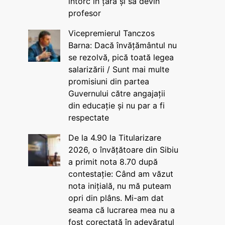
întorc în țară și să devin
profesor
Vicepremierul Tanczos
Barna: Dacă învățământul nu
se rezolvă, pică toată legea
salarizării / Sunt mai multe
promisiuni din partea
Guvernului către angajații
din educație și nu par a fi
respectate
De la 4.90 la Titularizare
2026, o învățătoare din Sibiu
a primit nota 8.70 după
contestație: Când am văzut
nota inițială, nu mă puteam
opri din plâns. Mi-am dat
seama că lucrarea mea nu a
fost corectată în adevăratul