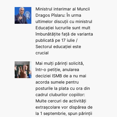
Ministrul interimar al Muncii
Dragos Pîslaru: În urma
ultimelor discuții cu ministrul
Educației lucrurile sunt mult
îmbunătățite față de varianta
publicată pe 17 iulie /
Sectorul educației este
crucial
Mai mulți părinți solicită,
într-o petiție, anularea
deciziei ISMB de a nu mai
acorda sumele pentru
posturile la plata cu ora din
cadrul cluburilor copiilor:
Multe cercuri de activități
extrașcolare vor dispărea de
la 1 septembrie, spun părinții