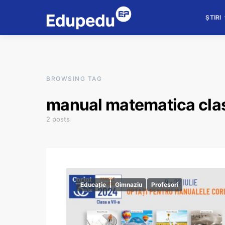
ȘTIRI
BROWSING TAG
manual matematica clas
2 posts
Educație
Gimnaziu
Profesori