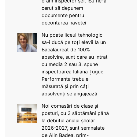
eram inspector șef. ISJ ne-a
cerut să depunem
documente pentru
decontarea navetei
Nu poate liceul tehnologic
să-i ducă pe toți elevii la un
Bacalaureat de 100%
absolvire, sunt care au intrat
cu media 2 sau 3, spune
inspectoarea Iuliana Țugui:
Performanța trebuie
măsurată și prin câți
absolvenți se angajează
Noi comasări de clase și
posturi, cu 3 săptămâni până
la debutul anului școlar
2026-2027, sunt semnalate
de Alin Badea, prim-