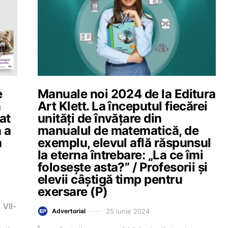
e
Manuale noi 2024 de la Editura
n
Art Klett. La începutul fiecărei
at
unități de învățare din
 a
manualul de matematică, de
a
exemplu, elevul află răspunsul
la eterna întrebare: „La ce îmi
folosește asta?” / Profesorii și
elevii câștigă timp pentru
exersare (P)
 VII-
25 iunie 2024
Advertorial