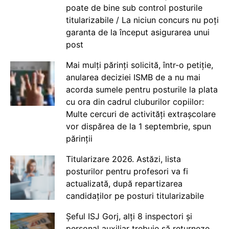
poate de bine sub control posturile
titularizabile / La niciun concurs nu poți
garanta de la început asigurarea unui
post
Mai mulți părinți solicită, într-o petiție,
anularea deciziei ISMB de a nu mai
acorda sumele pentru posturile la plata
cu ora din cadrul cluburilor copiilor:
Multe cercuri de activități extrașcolare
vor dispărea de la 1 septembrie, spun
părinții
Titularizare 2026. Astăzi, lista
posturilor pentru profesori va fi
actualizată, după repartizarea
candidaților pe posturi titularizabile
Șeful ISJ Gorj, alți 8 inspectori și
personal auxiliar trebuie să returneze