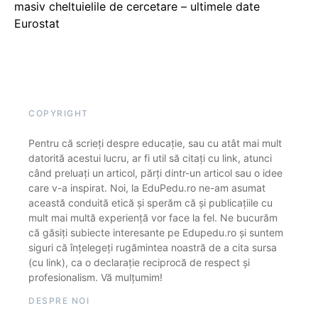
masiv cheltuielile de cercetare – ultimele date
Eurostat
COPYRIGHT
Pentru că scrieți despre educație, sau cu atât mai mult
datorită acestui lucru, ar fi util să citați cu link, atunci
când preluați un articol, părți dintr-un articol sau o idee
care v-a inspirat. Noi, la EduPedu.ro ne-am asumat
această conduită etică și sperăm că și publicațiile cu
mult mai multă experiență vor face la fel. Ne bucurăm
că găsiți subiecte interesante pe Edupedu.ro și suntem
siguri că înțelegeți rugămintea noastră de a cita sursa
(cu link), ca o declarație reciprocă de respect și
profesionalism. Vă mulțumim!
DESPRE NOI