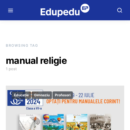
BROWSING TAG
manual religie
1 post
Educație
Gimnaziu
Profesori