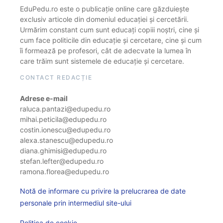
EduPedu.ro este o publicație online care găzduiește
exclusiv articole din domeniul educației și cercetării.
Urmărim constant cum sunt educați copiii noștri, cine și
cum face politicile din educație și cercetare, cine și cum
îi formează pe profesori, cât de adecvate la lumea în
care trăim sunt sistemele de educație și cercetare.
CONTACT REDACȚIE
Adrese e-mail
raluca.pantazi@edupedu.ro
mihai.peticila@edupedu.ro
costin.ionescu@edupedu.ro
alexa.stanescu@edupedu.ro
diana.ghimisi@edupedu.ro
stefan.lefter@edupedu.ro
ramona.florea@edupedu.ro
Notă de informare cu privire la prelucrarea de date
personale prin intermediul site-ului
Politica de cookie