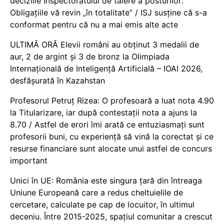
deciziile Inspectoratului de tăiere a posturilor:
Obligațiile vă revin „în totalitate” / ISJ susține că s-a
conformat pentru că nu a mai emis alte acte
ULTIMĂ ORĂ Elevii români au obținut 3 medalii de
aur, 2 de argint și 3 de bronz la Olimpiada
Internațională de Inteligență Artificială – IOAI 2026,
desfășurată în Kazahstan
Profesorul Petruț Rizea: O profesoară a luat nota 4.90
la Titularizare, iar după contestații nota a ajuns la
8.70 / Astfel de erori îmi arată ce entuziasmați sunt
profesorii buni, cu experiență să vină la corectat și ce
resurse financiare sunt alocate unui astfel de concurs
important
Unici în UE: România este singura țară din întreaga
Uniune Europeană care a redus cheltuielile de
cercetare, calculate pe cap de locuitor, în ultimul
deceniu. Între 2015-2025, spațiul comunitar a crescut