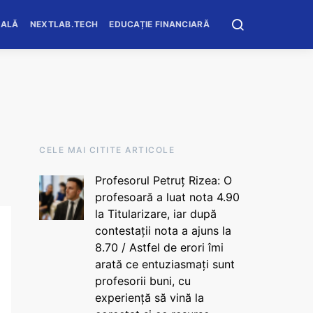
OALĂ
NEXTLAB.TECH
EDUCAȚIE FINANCIARĂ
CELE MAI CITITE ARTICOLE
Profesorul Petruț Rizea: O
profesoară a luat nota 4.90
la Titularizare, iar după
contestații nota a ajuns la
8.70 / Astfel de erori îmi
arată ce entuziasmați sunt
profesorii buni, cu
experiență să vină la