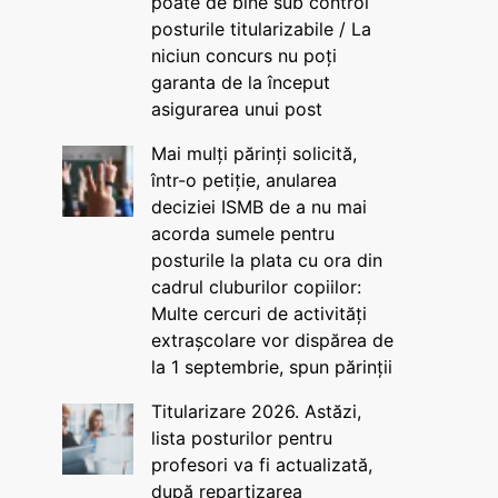
poate de bine sub control
posturile titularizabile / La
niciun concurs nu poți
garanta de la început
asigurarea unui post
Mai mulți părinți solicită,
într-o petiție, anularea
deciziei ISMB de a nu mai
acorda sumele pentru
posturile la plata cu ora din
cadrul cluburilor copiilor:
Multe cercuri de activități
extrașcolare vor dispărea de
la 1 septembrie, spun părinții
Titularizare 2026. Astăzi,
lista posturilor pentru
profesori va fi actualizată,
după repartizarea