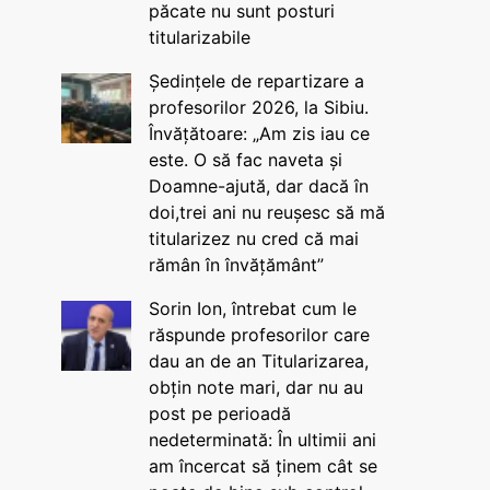
păcate nu sunt posturi
titularizabile
Ședințele de repartizare a
profesorilor 2026, la Sibiu.
Învățătoare: „Am zis iau ce
este. O să fac naveta și
Doamne-ajută, dar dacă în
doi,trei ani nu reușesc să mă
titularizez nu cred că mai
rămân în învățământ”
Sorin Ion, întrebat cum le
răspunde profesorilor care
dau an de an Titularizarea,
obțin note mari, dar nu au
post pe perioadă
nedeterminată: În ultimii ani
am încercat să ținem cât se