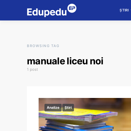
ȘTIRI
BROWSING TAG
manuale liceu noi
1 post
Analize
Știri