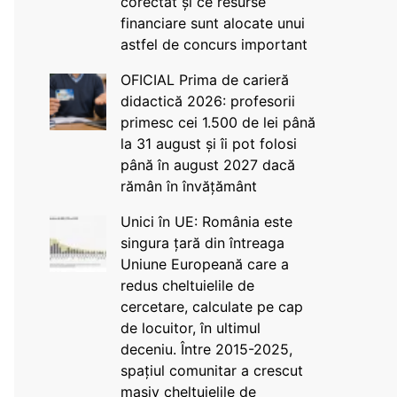
corectat și ce resurse
financiare sunt alocate unui
astfel de concurs important
OFICIAL Prima de carieră
didactică 2026: profesorii
primesc cei 1.500 de lei până
la 31 august și îi pot folosi
până în august 2027 dacă
rămân în învățământ
Unici în UE: România este
singura țară din întreaga
Uniune Europeană care a
redus cheltuielile de
cercetare, calculate pe cap
de locuitor, în ultimul
deceniu. Între 2015-2025,
spațiul comunitar a crescut
masiv cheltuielile de