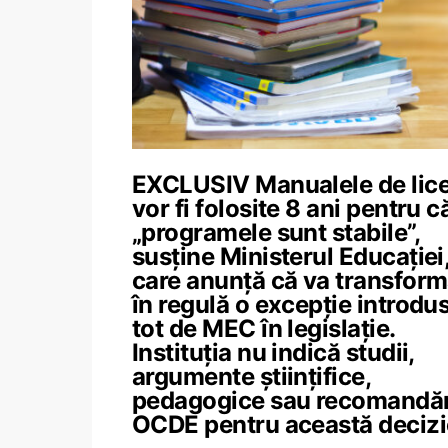
EXCLUSIV Manualele de lic
vor fi folosite 8 ani pentru c
„programele sunt stabile”,
susține Ministerul Educației
care anunță că va transfor
în regulă o excepție introdu
tot de MEC în legislație.
Instituția nu indică studii,
argumente științifice,
pedagogice sau recomandăr
OCDE pentru această decizi