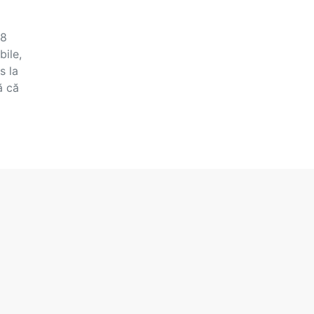
 8
bile,
s la
ă că