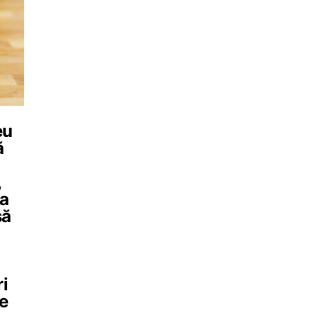
eu
ă
,
ma
să
i
e