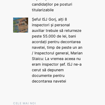
candidaților pe posturi
titularizabile
Șeful ISJ Gorj, alți 8
inspectori și personal
auxiliar trebuie să returneze
peste 55.000 de lei, bani
acordați pentru decontarea
navetei, timp de peste un an
/ Inspectorul general, Marian
Staicu: La vremea aceea nu
eram inspector șef. ISJ ne-a
cerut să depunem
documente pentru
decontarea navetei
CELE MAI NOI