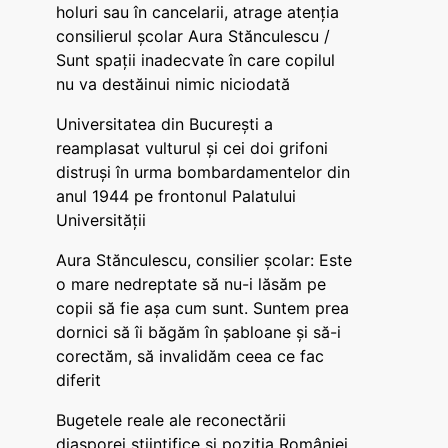
holuri sau în cancelarii, atrage atenția
consilierul școlar Aura Stănculescu /
Sunt spații inadecvate în care copilul
nu va destăinui nimic niciodată
Universitatea din București a
reamplasat vulturul și cei doi grifoni
distruși în urma bombardamentelor din
anul 1944 pe frontonul Palatului
Universității
Aura Stănculescu, consilier școlar: Este
o mare nedreptate să nu-i lăsăm pe
copii să fie așa cum sunt. Suntem prea
dornici să îi băgăm în șabloane și să-i
corectăm, să invalidăm ceea ce fac
diferit
Bugetele reale ale reconectării
diasporei științifice și poziția României