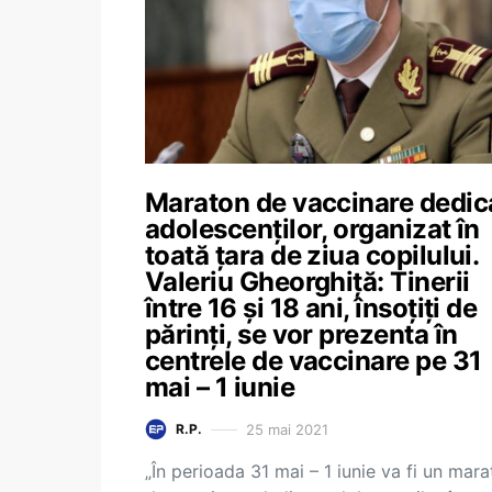
Maraton de vaccinare dedic
adolescenților, organizat în
toată țara de ziua copilului.
Valeriu Gheorghiță: Tinerii
între 16 și 18 ani, însoțiți de
părinți, se vor prezenta în
centrele de vaccinare pe 31
mai – 1 iunie
25 mai 2021
R.P.
„În perioada 31 mai – 1 iunie va fi un mar