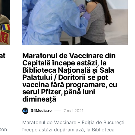
at
Maratonul de Vaccinare din
Capitală începe astăzi, la
Biblioteca Naţională şi Sala
Palatului / Doritorii se pot
vaccina fără programare, cu
serul Pfizer, până luni
dimineață
7 mai 2021
G4Media.ro
Maratonul de Vaccinare – Ediţia de Bucureşti
aton
începe astăzi după-amiază, la Biblioteca