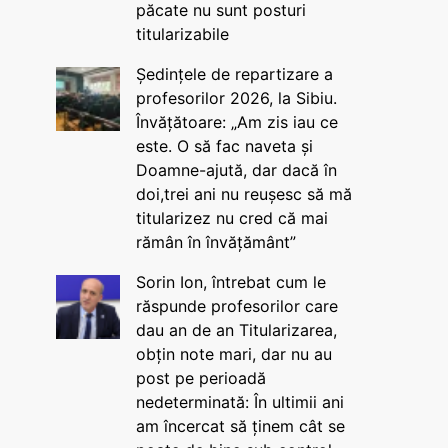
păcate nu sunt posturi
titularizabile
Ședințele de repartizare a
profesorilor 2026, la Sibiu.
Învățătoare: „Am zis iau ce
este. O să fac naveta și
Doamne-ajută, dar dacă în
doi,trei ani nu reușesc să mă
titularizez nu cred că mai
rămân în învățământ”
Sorin Ion, întrebat cum le
răspunde profesorilor care
dau an de an Titularizarea,
obțin note mari, dar nu au
post pe perioadă
nedeterminată: În ultimii ani
am încercat să ținem cât se