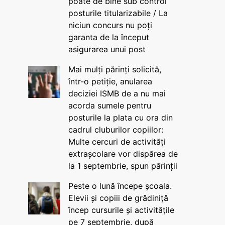
poate de bine sub control
posturile titularizabile / La
niciun concurs nu poți
garanta de la început
asigurarea unui post
Mai mulți părinți solicită,
într-o petiție, anularea
deciziei ISMB de a nu mai
acorda sumele pentru
posturile la plata cu ora din
cadrul cluburilor copiilor:
Multe cercuri de activități
extrașcolare vor dispărea de
la 1 septembrie, spun părinții
Peste o lună începe școala.
Elevii și copiii de grădiniță
încep cursurile și activitățile
pe 7 septembrie, după