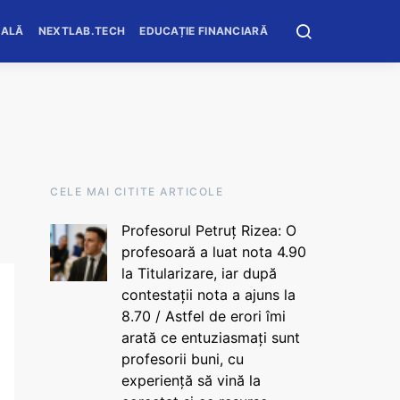
OALĂ
NEXTLAB.TECH
EDUCAȚIE FINANCIARĂ
CELE MAI CITITE ARTICOLE
Profesorul Petruț Rizea: O
profesoară a luat nota 4.90
la Titularizare, iar după
contestații nota a ajuns la
8.70 / Astfel de erori îmi
arată ce entuziasmați sunt
profesorii buni, cu
experiență să vină la