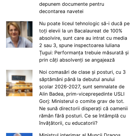
depunem documente pentru
decontarea navetei
Nu poate liceul tehnologic să-i ducă pe
toți elevii la un Bacalaureat de 100%
absolvire, sunt care au intrat cu media
2 sau 3, spune inspectoarea Iuliana
Țugui: Performanța trebuie măsurată și
prin câți absolvenți se angajează
Noi comasări de clase și posturi, cu 3
săptămâni până la debutul anului
școlar 2026-2027, sunt semnalate de
Alin Badea, prim-vicepreședinte USLI
Gorj: Ministerul o comite grav de tot.
Ne sună directorii disperați că oamenii
rămân fără posturi. Ce se întâmplă cu
învățătorii, cu educatorii?
Ministrul interimar al Muncii Dragos