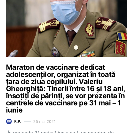
Maraton de vaccinare dedicat
adolescenților, organizat în toată
țara de ziua copilului. Valeriu
Gheorghiță: Tinerii între 16 și 18 ani,
însoțiți de părinți, se vor prezenta în
centrele de vaccinare pe 31 mai – 1
iunie
25 mai 2021
R.P.
„În perioada 31 mai – 1 iunie va fi un maraton de