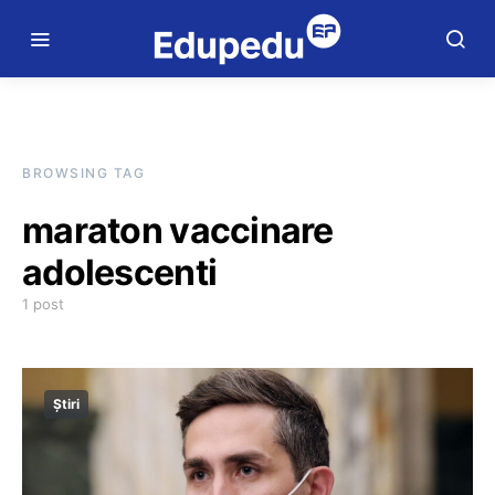
BROWSING TAG
maraton vaccinare
adolescenti
1 post
Știri