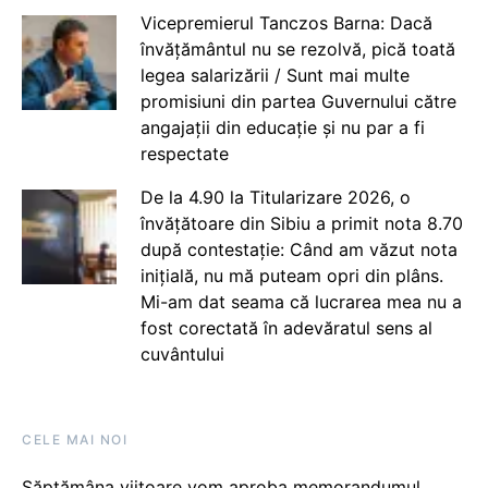
Vicepremierul Tanczos Barna: Dacă
învățământul nu se rezolvă, pică toată
legea salarizării / Sunt mai multe
promisiuni din partea Guvernului către
angajații din educație și nu par a fi
respectate
De la 4.90 la Titularizare 2026, o
învățătoare din Sibiu a primit nota 8.70
după contestație: Când am văzut nota
inițială, nu mă puteam opri din plâns.
Mi-am dat seama că lucrarea mea nu a
fost corectată în adevăratul sens al
cuvântului
CELE MAI NOI
Săptămâna viitoare vom aproba memorandumul