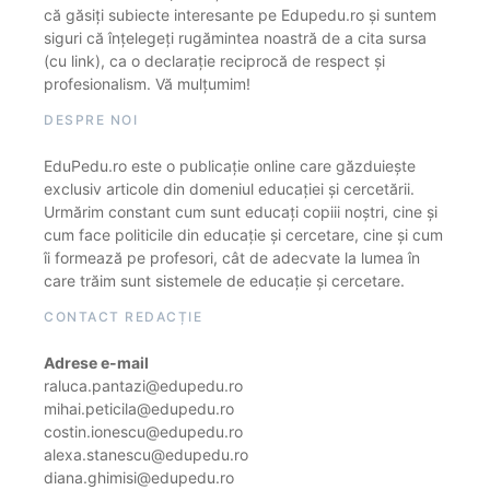
că găsiți subiecte interesante pe Edupedu.ro și suntem
siguri că înțelegeți rugămintea noastră de a cita sursa
(cu link), ca o declarație reciprocă de respect și
profesionalism. Vă mulțumim!
DESPRE NOI
EduPedu.ro este o publicație online care găzduiește
exclusiv articole din domeniul educației și cercetării.
Urmărim constant cum sunt educați copiii noștri, cine și
cum face politicile din educație și cercetare, cine și cum
îi formează pe profesori, cât de adecvate la lumea în
care trăim sunt sistemele de educație și cercetare.
CONTACT REDACȚIE
Adrese e-mail
raluca.pantazi@edupedu.ro
mihai.peticila@edupedu.ro
costin.ionescu@edupedu.ro
alexa.stanescu@edupedu.ro
diana.ghimisi@edupedu.ro