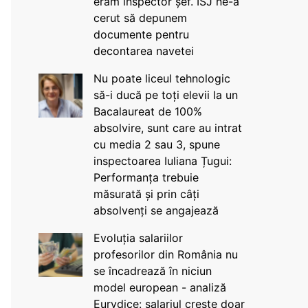
eram inspector șef. ISJ ne-a
cerut să depunem
documente pentru
decontarea navetei
Nu poate liceul tehnologic
să-i ducă pe toți elevii la un
Bacalaureat de 100%
absolvire, sunt care au intrat
cu media 2 sau 3, spune
inspectoarea Iuliana Țugui:
Performanța trebuie
măsurată și prin câți
absolvenți se angajează
Evoluția salariilor
profesorilor din România nu
se încadrează în niciun
model european - analiză
Eurydice: salariul crește doar