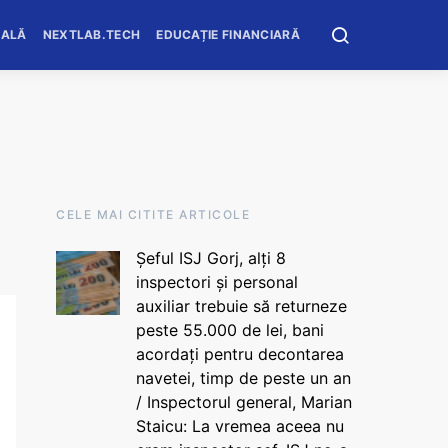
OALĂ
NEXTLAB.TECH
EDUCAȚIE FINANCIARĂ
CELE MAI CITITE ARTICOLE
Șeful ISJ Gorj, alți 8
inspectori și personal
auxiliar trebuie să returneze
peste 55.000 de lei, bani
acordați pentru decontarea
navetei, timp de peste un an
/ Inspectorul general, Marian
Staicu: La vremea aceea nu