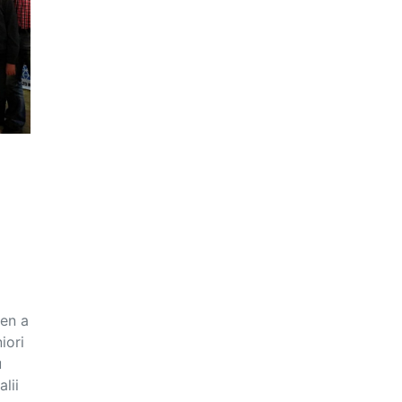
men a
iori
u
lii