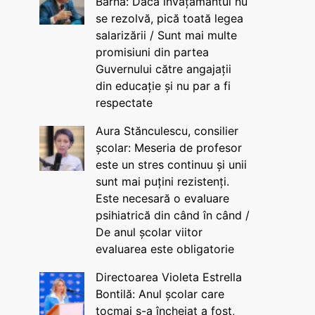
Barna: Dacă învățământul nu
se rezolvă, pică toată legea
salarizării / Sunt mai multe
promisiuni din partea
Guvernului către angajații
din educație și nu par a fi
respectate
Aura Stănculescu, consilier
școlar: Meseria de profesor
este un stres continuu și unii
sunt mai puțini rezistenți.
Este necesară o evaluare
psihiatrică din când în când /
De anul școlar viitor
evaluarea este obligatorie
Directoarea Violeta Estrella
Bontilă: Anul școlar care
tocmai s-a încheiat a fost,