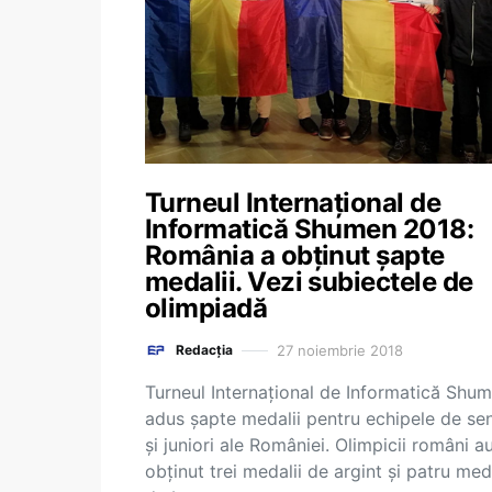
Turneul Internaţional de
Informatică Shumen 2018:
România a obținut șapte
medalii. Vezi subiectele de
olimpiadă
27 noiembrie 2018
Redacția
Turneul Internaţional de Informatică Shu
adus șapte medalii pentru echipele de sen
și juniori ale României. Olimpicii români a
obținut trei medalii de argint și patru meda