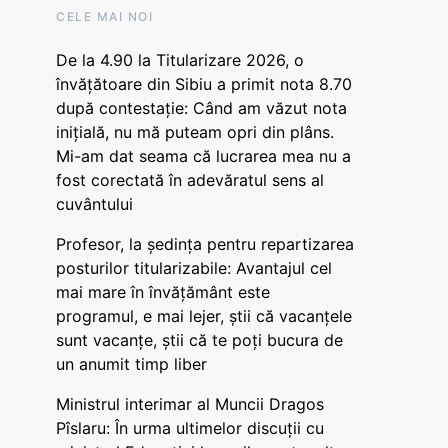
CELE MAI NOI
De la 4.90 la Titularizare 2026, o
învățătoare din Sibiu a primit nota 8.70
după contestație: Când am văzut nota
inițială, nu mă puteam opri din plâns.
Mi-am dat seama că lucrarea mea nu a
fost corectată în adevăratul sens al
cuvântului
Profesor, la ședința pentru repartizarea
posturilor titularizabile: Avantajul cel
mai mare în învățământ este
programul, e mai lejer, știi că vacanțele
sunt vacanţe, știi că te poți bucura de
un anumit timp liber
Ministrul interimar al Muncii Dragos
Pîslaru: În urma ultimelor discuții cu