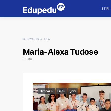
ȘTIRI
BROWSING TAG
Maria-Alexa Tudose
1 post
Gimnaziu
Liceu
Știri