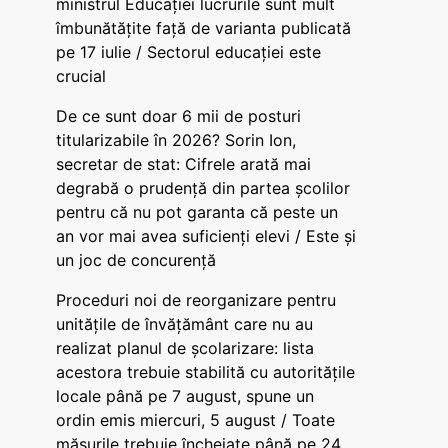
ministrul Educației lucrurile sunt mult
îmbunătățite față de varianta publicată
pe 17 iulie / Sectorul educației este
crucial
De ce sunt doar 6 mii de posturi
titularizabile în 2026? Sorin Ion,
secretar de stat: Cifrele arată mai
degrabă o prudență din partea școlilor
pentru că nu pot garanta că peste un
an vor mai avea suficienți elevi / Este și
un joc de concurență
Proceduri noi de reorganizare pentru
unitățile de învățământ care nu au
realizat planul de școlarizare: lista
acestora trebuie stabilită cu autoritățile
locale până pe 7 august, spune un
ordin emis miercuri, 5 august / Toate
măsurile trebuie încheiate până pe 24