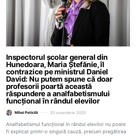
Inspectorul școlar general din
Hunedoara, Maria Ștefănie, îl
contrazice pe ministrul Daniel
David: Nu putem spune că doar
profesorii poartă această
răspundere a analfabetismului
funcțional în rândul elevilor
20 noiembrie 2025
Mihai Peticilă
Analfabetismul funcțional în rândul elevilor nu poate
fi explicat printr-o singură cauză, precum pregătirea