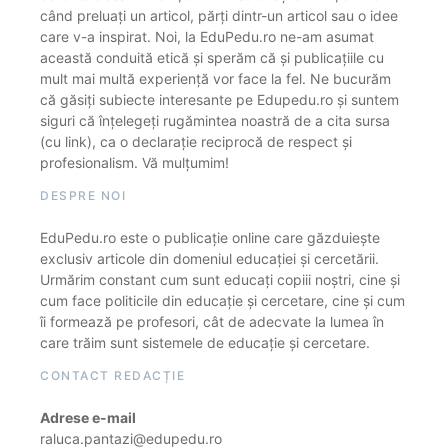
când preluați un articol, părți dintr-un articol sau o idee
care v-a inspirat. Noi, la EduPedu.ro ne-am asumat
această conduită etică și sperăm că și publicațiile cu
mult mai multă experiență vor face la fel. Ne bucurăm
că găsiți subiecte interesante pe Edupedu.ro și suntem
siguri că înțelegeți rugămintea noastră de a cita sursa
(cu link), ca o declarație reciprocă de respect și
profesionalism. Vă mulțumim!
DESPRE NOI
EduPedu.ro este o publicație online care găzduiește
exclusiv articole din domeniul educației și cercetării.
Urmărim constant cum sunt educați copiii noștri, cine și
cum face politicile din educație și cercetare, cine și cum
îi formează pe profesori, cât de adecvate la lumea în
care trăim sunt sistemele de educație și cercetare.
CONTACT REDACȚIE
Adrese e-mail
raluca.pantazi@edupedu.ro