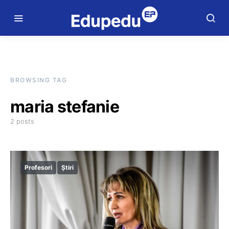
BROWSING TAG
maria stefanie
2 posts
Profesori
Știri