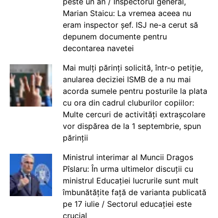
peste un an / Inspectorul general,
Marian Staicu: La vremea aceea nu
eram inspector șef. ISJ ne-a cerut să
depunem documente pentru
decontarea navetei
Mai mulți părinți solicită, într-o petiție,
anularea deciziei ISMB de a nu mai
acorda sumele pentru posturile la plata
cu ora din cadrul cluburilor copiilor:
Multe cercuri de activități extrașcolare
vor dispărea de la 1 septembrie, spun
părinții
Ministrul interimar al Muncii Dragos
Pîslaru: În urma ultimelor discuții cu
ministrul Educației lucrurile sunt mult
îmbunătățite față de varianta publicată
pe 17 iulie / Sectorul educației este
crucial