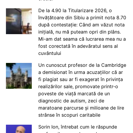
De la 4.90 la Titularizare 2026, o
învățătoare din Sibiu a primit nota 8.70
după contestație: Când am văzut nota
inițială, nu mă puteam opri din plâns.
Mi-am dat seama că lucrarea mea nu a
fost corectată în adevăratul sens al
cuvântului
Un cunoscut profesor de la Cambridge
a demisionat în urma acuzațiilor că ar
fi plagiat sau ar fi exagerat în privința
realizărilor sale, promovate printr-o
poveste de viață marcată de un
diagnostic de autism, zeci de
maratoane parcurse și milioane de lire
strânse în scopuri caritabile
Sorin Ion, întrebat cum le răspunde