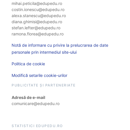
mihai.peticila@edupedu.ro
costin.ionescu@edupedu.ro
alexa.stanescu@edupedu.ro
diana.ghimisi@edupedu.ro
stefan.lefter@edupedu.ro
ramona.florea@edupedu.ro
Notă de informare cu privire la prelucrarea de date
personale prin intermediul site-ului
Politica de cookie
Modifică setarile cookie-urilor
PUBLICITATE ȘI PARTENERIATE
Adresă de e-mail
comunicare@edupedu.ro
STATISTICI EDUPEDU.RO