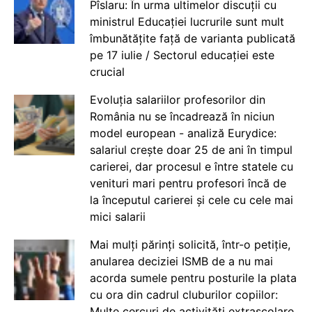
Pîslaru: În urma ultimelor discuții cu
ministrul Educației lucrurile sunt mult
îmbunătățite față de varianta publicată
pe 17 iulie / Sectorul educației este
crucial
Evoluția salariilor profesorilor din
România nu se încadrează în niciun
model european - analiză Eurydice:
salariul crește doar 25 de ani în timpul
carierei, dar procesul e între statele cu
venituri mari pentru profesori încă de
la începutul carierei și cele cu cele mai
mici salarii
Mai mulți părinți solicită, într-o petiție,
anularea deciziei ISMB de a nu mai
acorda sumele pentru posturile la plata
cu ora din cadrul cluburilor copiilor:
Multe cercuri de activități extrașcolare