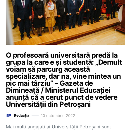
O profesoară universitară predă la
grupa la care e și studentă: „Demult
voiam să parcurg această
specializare, dar na, vine mintea un
pic mai târziu” – Gazeta de
Dimineață / Ministerul Educației
anunță că a cerut punct de vedere
Universității din Petroșani
10 octombrie 2022
Redacția
Mai mulți angajați ai Universității Petroșani sunt