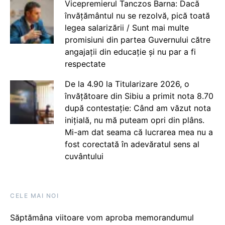
Vicepremierul Tanczos Barna: Dacă
învățământul nu se rezolvă, pică toată
legea salarizării / Sunt mai multe
promisiuni din partea Guvernului către
angajații din educație și nu par a fi
respectate
De la 4.90 la Titularizare 2026, o
învățătoare din Sibiu a primit nota 8.70
după contestație: Când am văzut nota
inițială, nu mă puteam opri din plâns.
Mi-am dat seama că lucrarea mea nu a
fost corectată în adevăratul sens al
cuvântului
CELE MAI NOI
Săptămâna viitoare vom aproba memorandumul