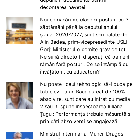
decontarea navetei
Noi comasări de clase și posturi, cu 3
săptămâni până la debutul anului
școlar 2026-2027, sunt semnalate de
Alin Badea, prim-vicepreședinte USLI
Gorj: Ministerul o comite grav de tot.
Ne sună directorii disperați că oamenii
rămân fără posturi. Ce se întâmplă cu
învățătorii, cu educatorii?
Nu poate liceul tehnologic să-i ducă pe
toți elevii la un Bacalaureat de 100%
absolvire, sunt care au intrat cu media
2 sau 3, spune inspectoarea Iuliana
Țugui: Performanța trebuie măsurată și
prin câți absolvenți se angajează
Ministrul interimar al Muncii Dragos