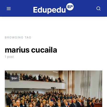
BROWSING TAG
marius cucaila
1 post
Știri