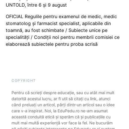
UNTOLD, între 6 și 9 august
OFICIAL Regulile pentru examenul de medic, medic
stomatolog și farmacist specialist, aplicabile din
toamnă, au fost schimbate / Subiecte unice pe
specialități / Condiții noi pentru membrii comisiei ce
elaborează subiectele pentru proba scrisă
COPYRIGHT
Pentru că scrieți despre educație, sau cu atât mai mult
datorită acestui lucru, ar fi util să citați cu link, atunci
când preluați un articol, părți dintr-un articol sau o idee
care v-a inspirat. Noi, la EduPedu.ro ne-am asumat
această conduită etică și sperăm că și publicațiile cu
mult mai multă experiență vor face la fel. Ne bucurăm
că găsiți subiecte interesante pe Edupedu.ro și suntem