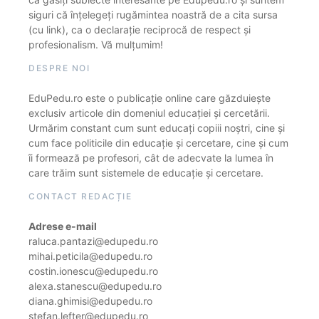
siguri că înțelegeți rugămintea noastră de a cita sursa
(cu link), ca o declarație reciprocă de respect și
profesionalism. Vă mulțumim!
DESPRE NOI
EduPedu.ro este o publicație online care găzduiește
exclusiv articole din domeniul educației și cercetării.
Urmărim constant cum sunt educați copiii noștri, cine și
cum face politicile din educație și cercetare, cine și cum
îi formează pe profesori, cât de adecvate la lumea în
care trăim sunt sistemele de educație și cercetare.
CONTACT REDACȚIE
Adrese e-mail
raluca.pantazi@edupedu.ro
mihai.peticila@edupedu.ro
costin.ionescu@edupedu.ro
alexa.stanescu@edupedu.ro
diana.ghimisi@edupedu.ro
stefan.lefter@edupedu.ro