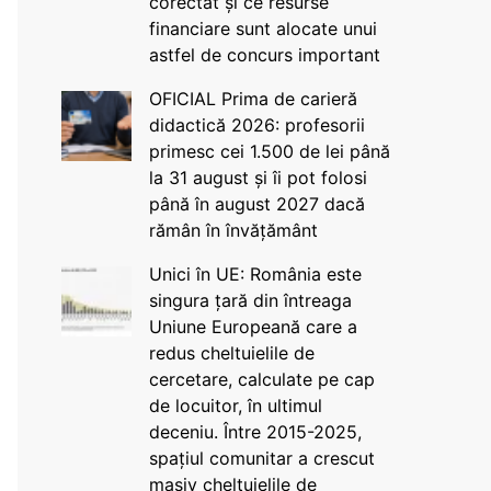
corectat și ce resurse
financiare sunt alocate unui
astfel de concurs important
OFICIAL Prima de carieră
didactică 2026: profesorii
primesc cei 1.500 de lei până
la 31 august și îi pot folosi
până în august 2027 dacă
rămân în învățământ
Unici în UE: România este
singura țară din întreaga
Uniune Europeană care a
redus cheltuielile de
cercetare, calculate pe cap
de locuitor, în ultimul
deceniu. Între 2015-2025,
spațiul comunitar a crescut
masiv cheltuielile de