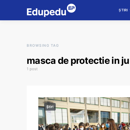
ȘTIRI
BROWSING TAG
masca de protectie in jur
1 post
Știri