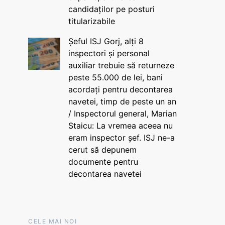
candidaților pe posturi
titularizabile
Șeful ISJ Gorj, alți 8
inspectori și personal
auxiliar trebuie să returneze
peste 55.000 de lei, bani
acordați pentru decontarea
navetei, timp de peste un an
/ Inspectorul general, Marian
Staicu: La vremea aceea nu
eram inspector șef. ISJ ne-a
cerut să depunem
documente pentru
decontarea navetei
CELE MAI NOI