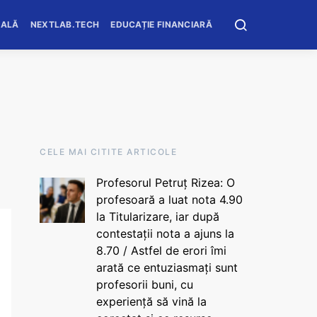
OALĂ
NEXTLAB.TECH
EDUCAȚIE FINANCIARĂ
CELE MAI CITITE ARTICOLE
Profesorul Petruț Rizea: O
profesoară a luat nota 4.90
la Titularizare, iar după
contestații nota a ajuns la
8.70 / Astfel de erori îmi
arată ce entuziasmați sunt
profesorii buni, cu
experiență să vină la