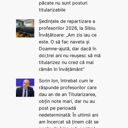
păcate nu sunt posturi
titularizabile
Ședințele de repartizare a
profesorilor 2026, la Sibiu.
Învățătoare: „Am zis iau ce
este. O să fac naveta și
Doamne-ajută, dar dacă în
doi,trei ani nu reușesc să mă
titularizez nu cred că mai
rămân în învățământ”
Sorin Ion, întrebat cum le
răspunde profesorilor care
dau an de an Titularizarea,
obțin note mari, dar nu au
post pe perioadă
nedeterminată: În ultimii ani
am încercat să ținem cât se