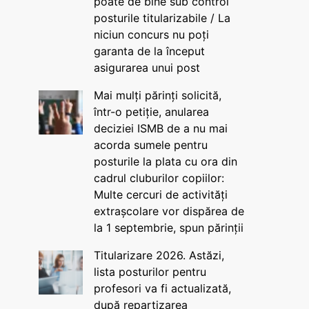
poate de bine sub control
posturile titularizabile / La
niciun concurs nu poți
garanta de la început
asigurarea unui post
Mai mulți părinți solicită,
într-o petiție, anularea
deciziei ISMB de a nu mai
acorda sumele pentru
posturile la plata cu ora din
cadrul cluburilor copiilor:
Multe cercuri de activități
extrașcolare vor dispărea de
la 1 septembrie, spun părinții
Titularizare 2026. Astăzi,
lista posturilor pentru
profesori va fi actualizată,
după repartizarea