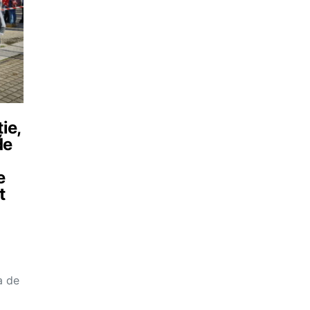
ie,
de
e
t
a de