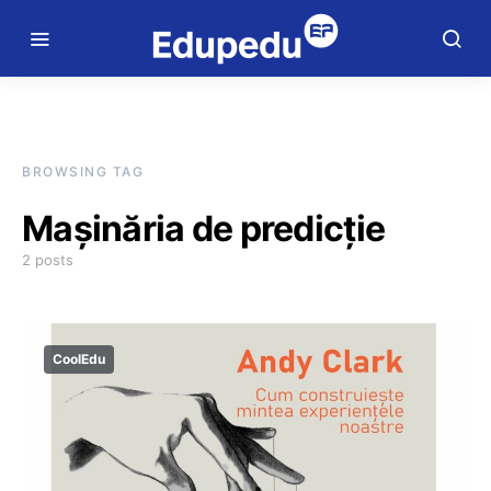
BROWSING TAG
Mașinăria de predicție
2 posts
CoolEdu