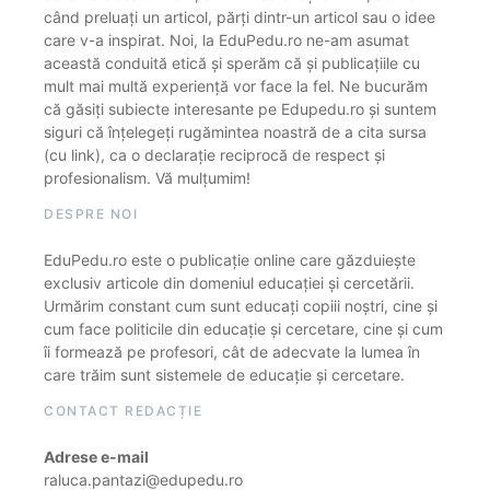
când preluați un articol, părți dintr-un articol sau o idee
care v-a inspirat. Noi, la EduPedu.ro ne-am asumat
această conduită etică și sperăm că și publicațiile cu
mult mai multă experiență vor face la fel. Ne bucurăm
că găsiți subiecte interesante pe Edupedu.ro și suntem
siguri că înțelegeți rugămintea noastră de a cita sursa
(cu link), ca o declarație reciprocă de respect și
profesionalism. Vă mulțumim!
DESPRE NOI
EduPedu.ro este o publicație online care găzduiește
exclusiv articole din domeniul educației și cercetării.
Urmărim constant cum sunt educați copiii noștri, cine și
cum face politicile din educație și cercetare, cine și cum
îi formează pe profesori, cât de adecvate la lumea în
care trăim sunt sistemele de educație și cercetare.
CONTACT REDACȚIE
Adrese e-mail
raluca.pantazi@edupedu.ro