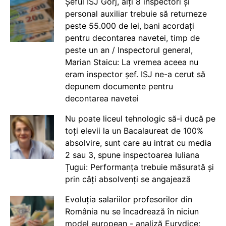
Șeful ISJ Gorj, alți 8 inspectori și
personal auxiliar trebuie să returneze
peste 55.000 de lei, bani acordați
pentru decontarea navetei, timp de
peste un an / Inspectorul general,
Marian Staicu: La vremea aceea nu
eram inspector șef. ISJ ne-a cerut să
depunem documente pentru
decontarea navetei
Nu poate liceul tehnologic să-i ducă pe
toți elevii la un Bacalaureat de 100%
absolvire, sunt care au intrat cu media
2 sau 3, spune inspectoarea Iuliana
Țugui: Performanța trebuie măsurată și
prin câți absolvenți se angajează
Evoluția salariilor profesorilor din
România nu se încadrează în niciun
model european - analiză Eurydice: