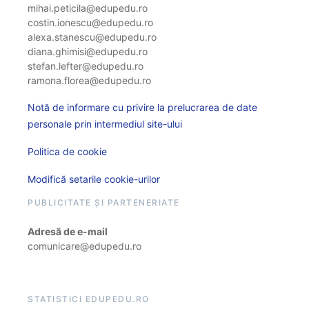
mihai.peticila@edupedu.ro
costin.ionescu@edupedu.ro
alexa.stanescu@edupedu.ro
diana.ghimisi@edupedu.ro
stefan.lefter@edupedu.ro
ramona.florea@edupedu.ro
Notă de informare cu privire la prelucrarea de date
personale prin intermediul site-ului
Politica de cookie
Modifică setarile cookie-urilor
PUBLICITATE ȘI PARTENERIATE
Adresă de e-mail
comunicare@edupedu.ro
STATISTICI EDUPEDU.RO