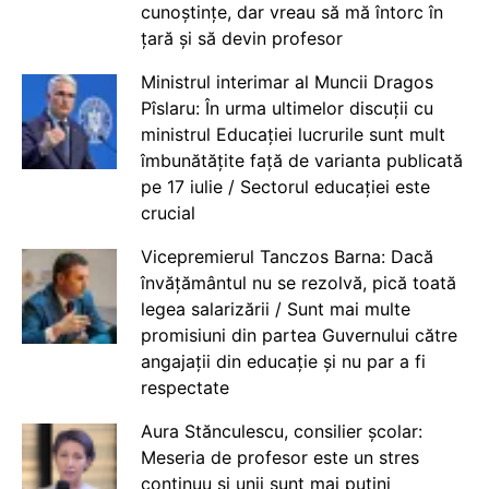
cunoștințe, dar vreau să mă întorc în
țară și să devin profesor
Ministrul interimar al Muncii Dragos
Pîslaru: În urma ultimelor discuții cu
ministrul Educației lucrurile sunt mult
îmbunătățite față de varianta publicată
pe 17 iulie / Sectorul educației este
crucial
Vicepremierul Tanczos Barna: Dacă
învățământul nu se rezolvă, pică toată
legea salarizării / Sunt mai multe
promisiuni din partea Guvernului către
angajații din educație și nu par a fi
respectate
Aura Stănculescu, consilier școlar:
Meseria de profesor este un stres
continuu și unii sunt mai puțini