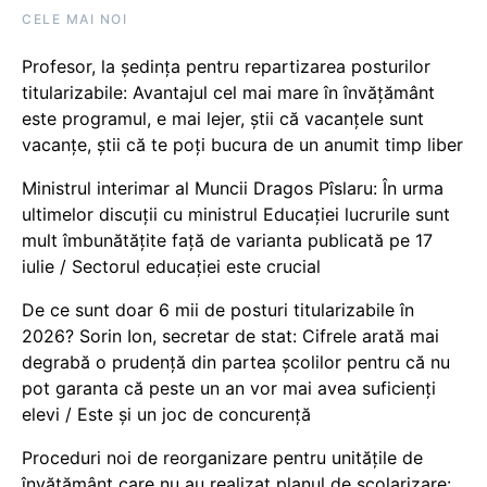
CELE MAI NOI
Profesor, la ședința pentru repartizarea posturilor
titularizabile: Avantajul cel mai mare în învățământ
este programul, e mai lejer, știi că vacanțele sunt
vacanţe, știi că te poți bucura de un anumit timp liber
Ministrul interimar al Muncii Dragos Pîslaru: În urma
ultimelor discuții cu ministrul Educației lucrurile sunt
mult îmbunătățite față de varianta publicată pe 17
iulie / Sectorul educației este crucial
De ce sunt doar 6 mii de posturi titularizabile în
2026? Sorin Ion, secretar de stat: Cifrele arată mai
degrabă o prudență din partea școlilor pentru că nu
pot garanta că peste un an vor mai avea suficienți
elevi / Este și un joc de concurență
Proceduri noi de reorganizare pentru unitățile de
învățământ care nu au realizat planul de școlarizare: