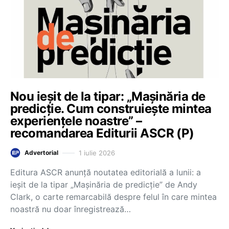
Nou ieșit de la tipar: „Mașinăria de
predicție. Cum construiește mintea
experiențele noastre” –
recomandarea Editurii ASCR (P)
1 iulie 2026
Advertorial
Editura ASCR anunță noutatea editorială a lunii: a
ieșit de la tipar „Mașinăria de predicție” de Andy
Clark, o carte remarcabilă despre felul în care mintea
noastră nu doar înregistrează…