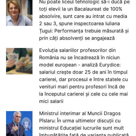
Nu poate liceul tehnologic să-i ducă pe
toți elevii la un Bacalaureat de 100%
absolvire, sunt care au intrat cu media
2 sau 3, spune inspectoarea Iuliana
Țugui: Performanța trebuie măsurată și
prin câți absolvenți se angajează
Evoluția salariilor profesorilor din
România nu se încadrează în niciun
model european - analiză Eurydice:
salariul crește doar 25 de ani în timpul
carierei, dar procesul e între statele cu
venituri mari pentru profesori încă de
la începutul carierei și cele cu cele mai
mici salarii
Ministrul interimar al Muncii Dragos
Pîslaru: În urma ultimelor discuții cu
ministrul Educației lucrurile sunt mult
îmbunătățite față de varianta publicată