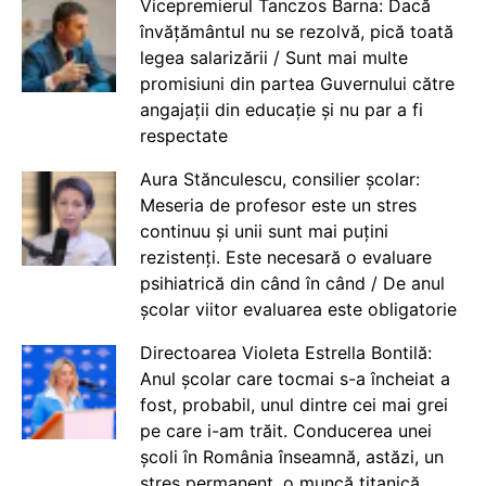
Vicepremierul Tanczos Barna: Dacă
învățământul nu se rezolvă, pică toată
legea salarizării / Sunt mai multe
promisiuni din partea Guvernului către
angajații din educație și nu par a fi
respectate
Aura Stănculescu, consilier școlar:
Meseria de profesor este un stres
continuu și unii sunt mai puțini
rezistenți. Este necesară o evaluare
psihiatrică din când în când / De anul
școlar viitor evaluarea este obligatorie
Directoarea Violeta Estrella Bontilă:
Anul școlar care tocmai s-a încheiat a
fost, probabil, unul dintre cei mai grei
pe care i-am trăit. Conducerea unei
școli în România înseamnă, astăzi, un
stres permanent, o muncă titanică