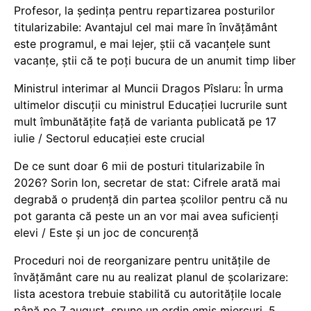
Profesor, la ședința pentru repartizarea posturilor
titularizabile: Avantajul cel mai mare în învățământ
este programul, e mai lejer, știi că vacanțele sunt
vacanţe, știi că te poți bucura de un anumit timp liber
Ministrul interimar al Muncii Dragos Pîslaru: În urma
ultimelor discuții cu ministrul Educației lucrurile sunt
mult îmbunătățite față de varianta publicată pe 17
iulie / Sectorul educației este crucial
De ce sunt doar 6 mii de posturi titularizabile în
2026? Sorin Ion, secretar de stat: Cifrele arată mai
degrabă o prudență din partea școlilor pentru că nu
pot garanta că peste un an vor mai avea suficienți
elevi / Este și un joc de concurență
Proceduri noi de reorganizare pentru unitățile de
învățământ care nu au realizat planul de școlarizare:
lista acestora trebuie stabilită cu autoritățile locale
până pe 7 august, spune un ordin emis miercuri, 5