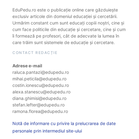
EduPedu.ro este o publicație online care găzduiește
exclusiv articole din domeniul educației și cercetării.
Urmărim constant cum sunt educați copiii noștri, cine și
cum face politicile din educație și cercetare, cine și cum
îi formează pe profesori, cât de adecvate la lumea în
care trăim sunt sistemele de educație și cercetare.
CONTACT REDACȚIE
Adrese e-mail
raluca.pantazi@edupedu.ro
mihai.peticila@edupedu.ro
costin.ionescu@edupedu.ro
alexa.stanescu@edupedu.ro
diana.ghimisi@edupedu.ro
stefan.lefter@edupedu.ro
ramona.florea@edupedu.ro
Notă de informare cu privire la prelucrarea de date
personale prin intermediul site-ului