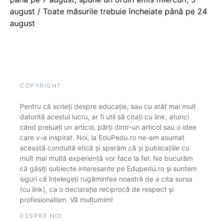
august / Toate măsurile trebuie încheiate până pe 24
august
COPYRIGHT
Pentru că scrieți despre educație, sau cu atât mai mult
datorită acestui lucru, ar fi util să citați cu link, atunci
când preluați un articol, părți dintr-un articol sau o idee
care v-a inspirat. Noi, la EduPedu.ro ne-am asumat
această conduită etică și sperăm că și publicațiile cu
mult mai multă experiență vor face la fel. Ne bucurăm
că găsiți subiecte interesante pe Edupedu.ro și suntem
siguri că înțelegeți rugămintea noastră de a cita sursa
(cu link), ca o declarație reciprocă de respect și
profesionalism. Vă mulțumim!
DESPRE NOI