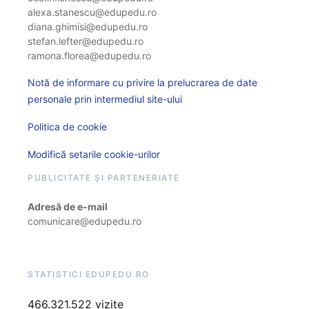
alexa.stanescu@edupedu.ro
diana.ghimisi@edupedu.ro
stefan.lefter@edupedu.ro
ramona.florea@edupedu.ro
Notă de informare cu privire la prelucrarea de date
personale prin intermediul site-ului
Politica de cookie
Modifică setarile cookie-urilor
PUBLICITATE ȘI PARTENERIATE
Adresă de e-mail
comunicare@edupedu.ro
STATISTICI EDUPEDU.RO
466.321.522 vizite