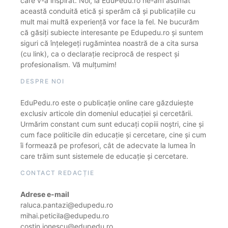
care v-a inspirat. Noi, la EduPedu.ro ne-am asumat
această conduită etică și sperăm că și publicațiile cu
mult mai multă experiență vor face la fel. Ne bucurăm
că găsiți subiecte interesante pe Edupedu.ro și suntem
siguri că înțelegeți rugămintea noastră de a cita sursa
(cu link), ca o declarație reciprocă de respect și
profesionalism. Vă mulțumim!
DESPRE NOI
EduPedu.ro este o publicație online care găzduiește
exclusiv articole din domeniul educației și cercetării.
Urmărim constant cum sunt educați copiii noștri, cine și
cum face politicile din educație și cercetare, cine și cum
îi formează pe profesori, cât de adecvate la lumea în
care trăim sunt sistemele de educație și cercetare.
CONTACT REDACȚIE
Adrese e-mail
raluca.pantazi@edupedu.ro
mihai.peticila@edupedu.ro
costin.ionescu@edupedu.ro