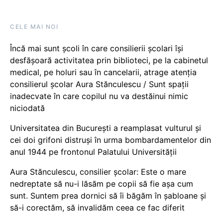
CELE MAI NOI
Încă mai sunt școli în care consilierii școlari își
desfășoară activitatea prin biblioteci, pe la cabinetul
medical, pe holuri sau în cancelarii, atrage atenția
consilierul școlar Aura Stănculescu / Sunt spații
inadecvate în care copilul nu va destăinui nimic
niciodată
Universitatea din București a reamplasat vulturul și
cei doi grifoni distruși în urma bombardamentelor din
anul 1944 pe frontonul Palatului Universității
Aura Stănculescu, consilier școlar: Este o mare
nedreptate să nu-i lăsăm pe copii să fie așa cum
sunt. Suntem prea dornici să îi băgăm în șabloane și
să-i corectăm, să invalidăm ceea ce fac diferit