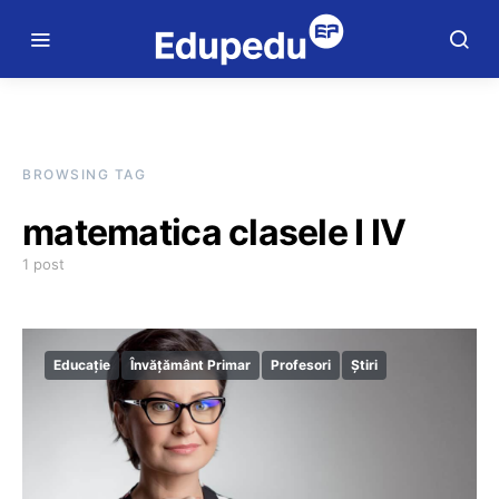
BROWSING TAG
matematica clasele I IV
1 post
Educație
Învățământ Primar
Profesori
Știri