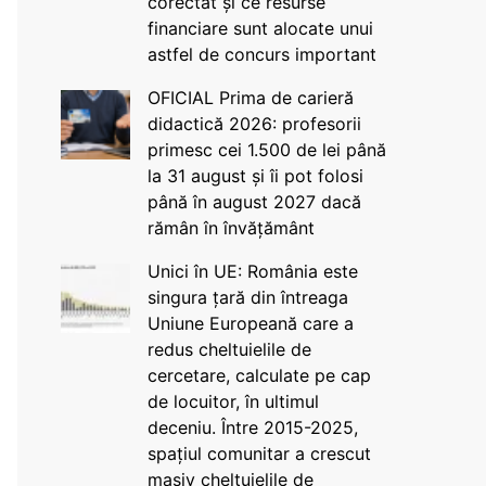
corectat și ce resurse
financiare sunt alocate unui
astfel de concurs important
OFICIAL Prima de carieră
didactică 2026: profesorii
primesc cei 1.500 de lei până
la 31 august și îi pot folosi
până în august 2027 dacă
rămân în învățământ
Unici în UE: România este
singura țară din întreaga
Uniune Europeană care a
redus cheltuielile de
cercetare, calculate pe cap
de locuitor, în ultimul
deceniu. Între 2015-2025,
spațiul comunitar a crescut
masiv cheltuielile de