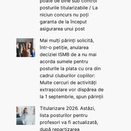
poate de bine sub control
posturile titularizabile / La
niciun concurs nu poți
garanta de la început
asigurarea unui post
Mai mulți părinți solicită,
într-o petiție, anularea
deciziei ISMB de a nu mai
acorda sumele pentru
posturile la plata cu ora din
cadrul cluburilor copiilor:
Multe cercuri de activități
extrașcolare vor dispărea de
la 1 septembrie, spun părinții
Titularizare 2026. Astăzi,
lista posturilor pentru
profesori va fi actualizată,
după repartizarea