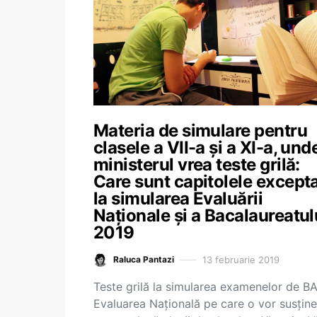
Materia de simulare pentru
clasele a VII-a și a XI-a, und
ministerul vrea teste grilă:
Care sunt capitolele except
la simularea Evaluării
Naționale și a Bacalaureatul
2019
13 februarie 2019
Raluca Pantazi
Teste grilă la simularea examenelor de BA
Evaluarea Națională pe care o vor susține