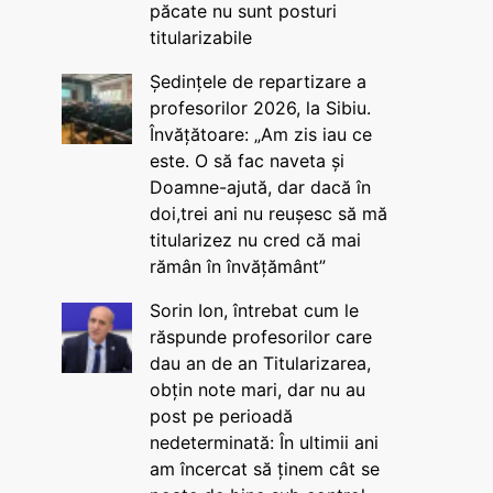
păcate nu sunt posturi
titularizabile
Ședințele de repartizare a
profesorilor 2026, la Sibiu.
Învățătoare: „Am zis iau ce
este. O să fac naveta și
Doamne-ajută, dar dacă în
doi,trei ani nu reușesc să mă
titularizez nu cred că mai
rămân în învățământ”
Sorin Ion, întrebat cum le
răspunde profesorilor care
dau an de an Titularizarea,
obțin note mari, dar nu au
post pe perioadă
nedeterminată: În ultimii ani
am încercat să ținem cât se