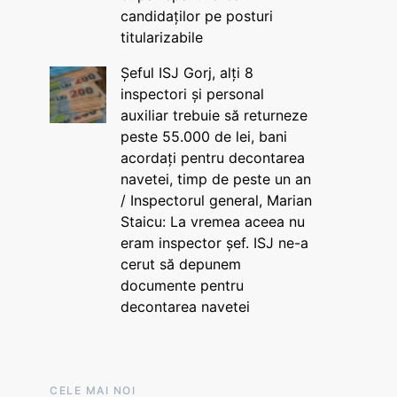
candidaților pe posturi
titularizabile
Șeful ISJ Gorj, alți 8
inspectori și personal
auxiliar trebuie să returneze
peste 55.000 de lei, bani
acordați pentru decontarea
navetei, timp de peste un an
/ Inspectorul general, Marian
Staicu: La vremea aceea nu
eram inspector șef. ISJ ne-a
cerut să depunem
documente pentru
decontarea navetei
CELE MAI NOI