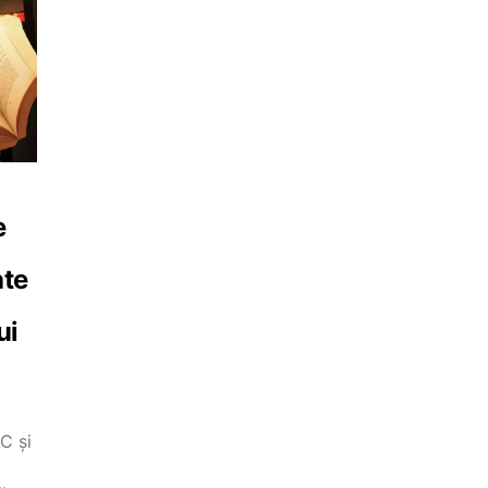
e
ate
ui
C și