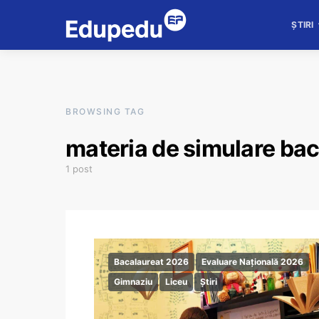
ȘTIRI
BROWSING TAG
materia de simulare ba
1 post
Bacalaureat 2026
Evaluare Națională 2026
Gimnaziu
Liceu
Știri