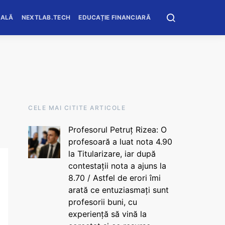
OALĂ
NEXTLAB.TECH
EDUCAȚIE FINANCIARĂ
CELE MAI CITITE ARTICOLE
Profesorul Petruț Rizea: O
profesoară a luat nota 4.90
la Titularizare, iar după
contestații nota a ajuns la
8.70 / Astfel de erori îmi
arată ce entuziasmați sunt
profesorii buni, cu
experiență să vină la