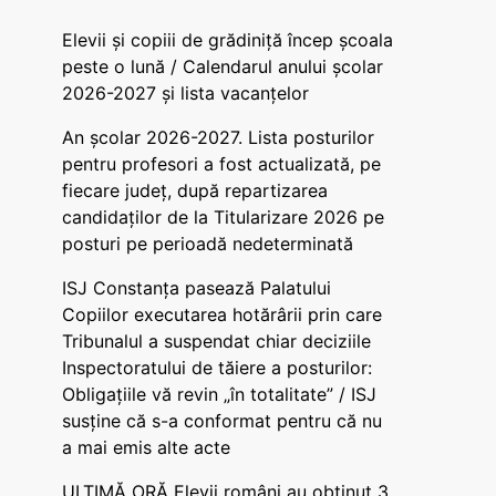
Elevii și copiii de grădiniță încep școala
peste o lună / Calendarul anului școlar
2026-2027 și lista vacanțelor
An școlar 2026-2027. Lista posturilor
pentru profesori a fost actualizată, pe
fiecare județ, după repartizarea
candidaților de la Titularizare 2026 pe
posturi pe perioadă nedeterminată
ISJ Constanța pasează Palatului
Copiilor executarea hotărârii prin care
Tribunalul a suspendat chiar deciziile
Inspectoratului de tăiere a posturilor:
Obligațiile vă revin „în totalitate” / ISJ
susține că s-a conformat pentru că nu
a mai emis alte acte
ULTIMĂ ORĂ Elevii români au obținut 3