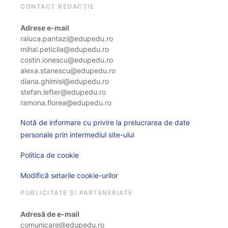
CONTACT REDACȚIE
Adrese e-mail
raluca.pantazi@edupedu.ro
mihai.peticila@edupedu.ro
costin.ionescu@edupedu.ro
alexa.stanescu@edupedu.ro
diana.ghimisi@edupedu.ro
stefan.lefter@edupedu.ro
ramona.florea@edupedu.ro
Notă de informare cu privire la prelucrarea de date
personale prin intermediul site-ului
Politica de cookie
Modifică setarile cookie-urilor
PUBLICITATE ȘI PARTENERIATE
Adresă de e-mail
comunicare@edupedu.ro