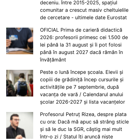
deceniu. Între 2015-2025, spațiul
comunitar a crescut masiv cheltuielile
de cercetare - ultimele date Eurostat
OFICIAL Prima de carieră didactică
2026: profesorii primesc cei 1.500 de
lei până la 31 august și îi pot folosi
până în august 2027 dacă rămân în
învățământ
Peste o lună începe școala. Elevii și
copiii de grădiniță încep cursurile și
activitățile pe 7 septembrie, după
vacanța de vară / Calendarul anului
școlar 2026-2027 și lista vacanțelor
Profesorul Petruț Rizea, despre plata
cu ora: Dacă mă apuc să strâng sticle
și să le duc la SGR, câștig mai mult
într-o zi / Statul îți aruncă niște