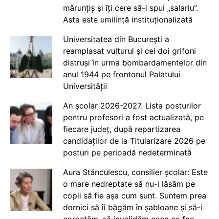
mărunțiș și îți cere să-i spui „salariu”.
Asta este umilință instituționalizată
Universitatea din București a
reamplasat vulturul și cei doi grifoni
distruși în urma bombardamentelor din
anul 1944 pe frontonul Palatului
Universității
An școlar 2026-2027. Lista posturilor
pentru profesori a fost actualizată, pe
fiecare județ, după repartizarea
candidaților de la Titularizare 2026 pe
posturi pe perioadă nedeterminată
Aura Stănculescu, consilier școlar: Este
o mare nedreptate să nu-i lăsăm pe
copii să fie așa cum sunt. Suntem prea
dornici să îi băgăm în șabloane și să-i
corectăm, să invalidăm ceea ce fac