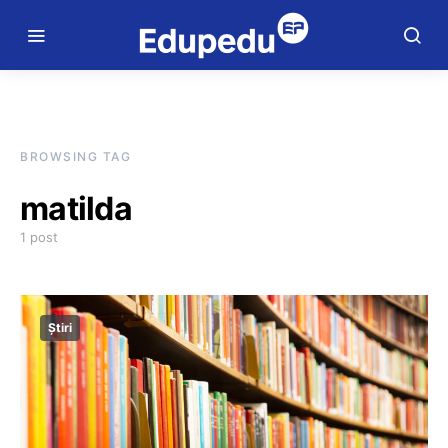
BROWSING TAG
matilda
1 post
Știri