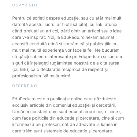
COPYRIGHT
Pentru că scrieți despre educație, sau cu atât mai mult
datorită acestui lucru, ar fi util să citați cu link, atunci
când preluați un articol, părți dintr-un articol sau o idee
care v-a inspirat. Noi, la EduPedu.ro ne-am asumat
această conduită etică și sperăm că și publicațiile cu
mult mai multă experiență vor face la fel. Ne bucurăm
că găsiți subiecte interesante pe Edupedu.ro și suntem
siguri că înțelegeți rugămintea noastră de a cita sursa
(cu link), ca o declarație reciprocă de respect și
profesionalism. Vă mulțumim!
DESPRE NOI
EduPedu.ro este o publicație online care găzduiește
exclusiv articole din domeniul educației și cercetării.
Urmărim constant cum sunt educați copiii noștri, cine și
cum face politicile din educație și cercetare, cine și cum
îi formează pe profesori, cât de adecvate la lumea în
care trăim sunt sistemele de educație și cercetare.