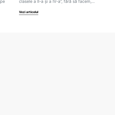
 pe
clasele a II-a și a IV-a”, fără să facem,…
Vezi articolul