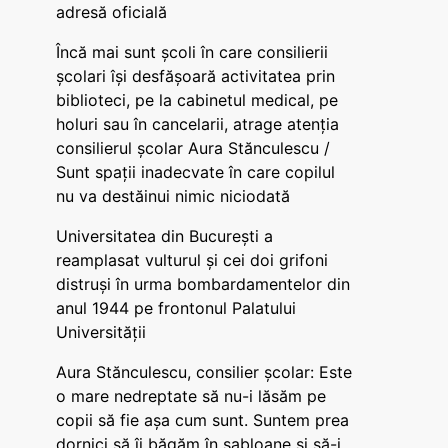
adresă oficială
Încă mai sunt școli în care consilierii
școlari își desfășoară activitatea prin
biblioteci, pe la cabinetul medical, pe
holuri sau în cancelarii, atrage atenția
consilierul școlar Aura Stănculescu /
Sunt spații inadecvate în care copilul
nu va destăinui nimic niciodată
Universitatea din București a
reamplasat vulturul și cei doi grifoni
distruși în urma bombardamentelor din
anul 1944 pe frontonul Palatului
Universității
Aura Stănculescu, consilier școlar: Este
o mare nedreptate să nu-i lăsăm pe
copii să fie așa cum sunt. Suntem prea
dornici să îi băgăm în șabloane și să-i