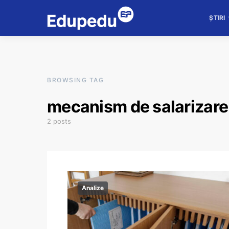
ȘTIRI
BROWSING TAG
mecanism de salarizare 
2 posts
Analize