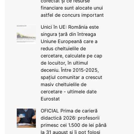
corectat și ce resurse
financiare sunt alocate unui
astfel de concurs important
Unici în UE: România este
singura țară din întreaga
Uniune Europeană care a
redus cheltuielile de
cercetare, calculate pe cap
de locuitor, în ultimul
deceniu. Între 2015-2025,
spațiul comunitar a crescut
masiv cheltuielile de
cercetare - ultimele date
Eurostat
OFICIAL Prima de carieră
didactică 2026: profesorii
primesc cei 1.500 de lei până
la 31 august și îi pot folosi