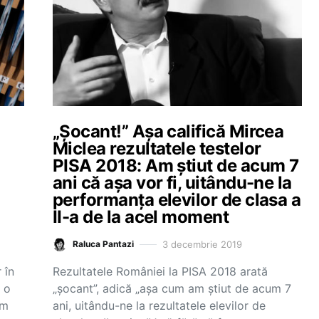
„Șocant!” Așa califică Mircea
Miclea rezultatele testelor
PISA 2018: Am știut de acum 7
ani că așa vor fi, uitându-ne la
performanța elevilor de clasa a
II-a de la acel moment
3 decembrie 2019
Raluca Pantazi
 în
Rezultatele României la PISA 2018 arată
 o
„șocant”, adică „așa cum am știut de acum 7
Am
ani, uitându-ne la rezultatele elevilor de