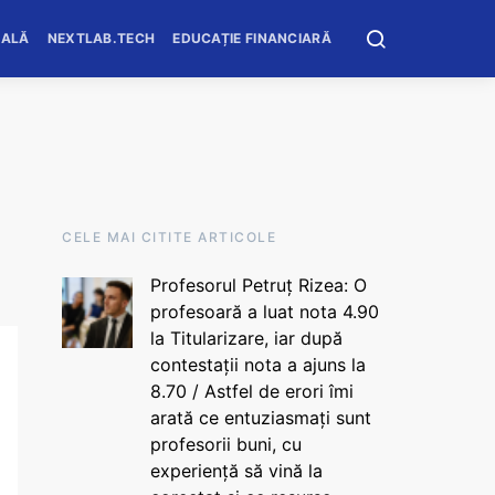
OALĂ
NEXTLAB.TECH
EDUCAȚIE FINANCIARĂ
CELE MAI CITITE ARTICOLE
Profesorul Petruț Rizea: O
profesoară a luat nota 4.90
la Titularizare, iar după
contestații nota a ajuns la
8.70 / Astfel de erori îmi
arată ce entuziasmați sunt
profesorii buni, cu
experiență să vină la