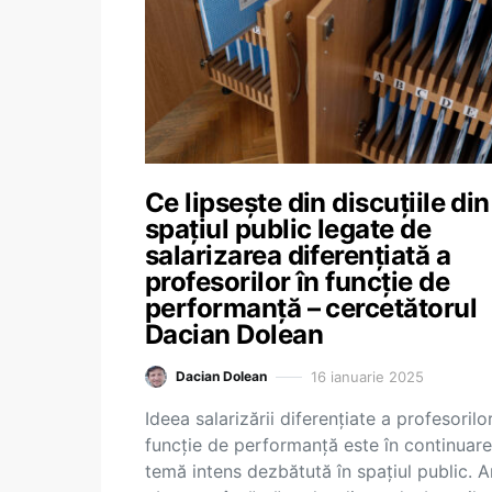
Ce lipsește din discuțiile din
spațiul public legate de
salarizarea diferențiată a
profesorilor în funcție de
performanță – cercetătorul
Dacian Dolean
16 ianuarie 2025
Dacian Dolean
Ideea salarizării diferențiate a profesorilor
funcție de performanță este în continuare
temă intens dezbătută în spațiul public. 