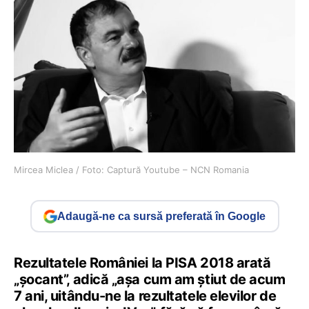
Mircea Miclea / Foto: Captură Youtube – NCN Romania
Adaugă-ne ca sursă preferată în Google
Rezultatele României la PISA 2018 arată
„șocant”, adică „
așa cum am știut de acum
7 ani, uitându-ne la rezultatele elevilor de