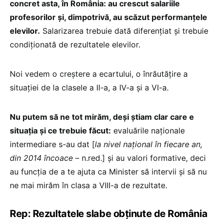
concret asta, în România: au crescut salariile
profesorilor și, dimpotrivă, au scăzut performanțele
elevilor.
Salarizarea trebuie dată diferențiat și trebuie
condiționată de rezultatele elevilor.
Noi vedem o creștere a ecartului, o înrăutățire a
situației de la clasele a II-a, a IV-a și a VI-a.
Nu putem să ne tot mirăm, deși știam clar care e
situația și ce trebuie făcut:
evaluările naționale
intermediare s-au dat [
la nivel național în fiecare an,
din 2014 încoace
– n.red.] și au valori formative, deci
au funcția de a te ajuta ca Minister să intervii și să nu
ne mai mirăm în clasa a VIII-a de rezultate.
Rep: Rezultatele slabe obținute de România