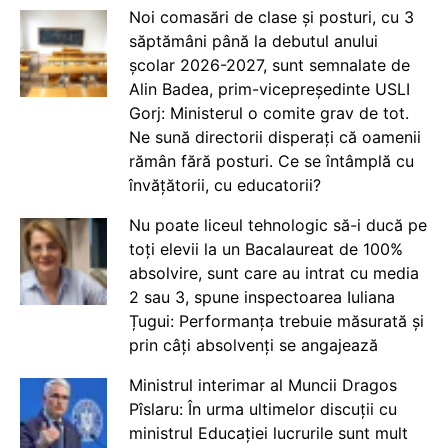
Noi comasări de clase și posturi, cu 3
săptămâni până la debutul anului
școlar 2026-2027, sunt semnalate de
Alin Badea, prim-vicepreședinte USLI
Gorj: Ministerul o comite grav de tot.
Ne sună directorii disperați că oamenii
rămân fără posturi. Ce se întâmplă cu
învățătorii, cu educatorii?
Nu poate liceul tehnologic să-i ducă pe
toți elevii la un Bacalaureat de 100%
absolvire, sunt care au intrat cu media
2 sau 3, spune inspectoarea Iuliana
Țugui: Performanța trebuie măsurată și
prin câți absolvenți se angajează
Ministrul interimar al Muncii Dragos
Pîslaru: În urma ultimelor discuții cu
ministrul Educației lucrurile sunt mult