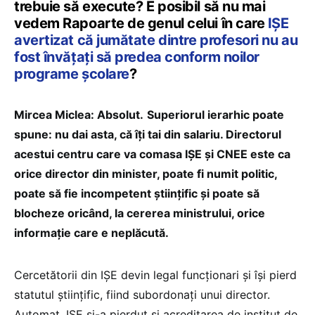
trebuie să execute? E posibil să nu mai
vedem Rapoarte de genul celui în care
IȘE
avertizat că jumătate dintre profesori nu au
fost învățați să predea conform noilor
programe școlare
?
Mircea Miclea: Absolut.
Superiorul ierarhic poate
spune: nu dai asta, că îți tai din salariu. Directorul
acestui centru care va comasa IȘE și CNEE este ca
orice director din minister, poate fi numit politic,
poate să fie incompetent științific și poate să
blocheze oricând, la cererea ministrului, orice
informație care e neplăcută.
Cercetătorii din IȘE devin legal funcționari și își pierd
statutul științific, fiind subordonați unui director.
Automat, IȘE și-a pierdut și acreditarea de institut de