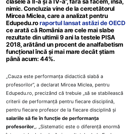
clasele a II-a și a IV-a”, fără să facem, însă,
nimic. Concluzia vine de la cercetătorul
Mircea Miclea, care a analizat pentru
Edupedu.ro
raportul lansat astăzi de OECD
ce arată că
România are cele mai slabe
rezultate din ultimii 9 ani la testele PISA
2018, arătând un procent de analfabetism
funcțional încă și mai mare decât știam
până acum: 44%.
„Cauza este performanța didactică slabă a
profesorilor”, a declarat Mircea Miclea, pentru
Edupedu.ro, precizând că trebuie „să se stabilească
criterii de performanță pentru fiecare disciplină,
pentru fiecare profesor de la fiecare disciplină și
salariile să fie în funcție de performanța
profesorilor
„. „Sistematic este o diferență enormă