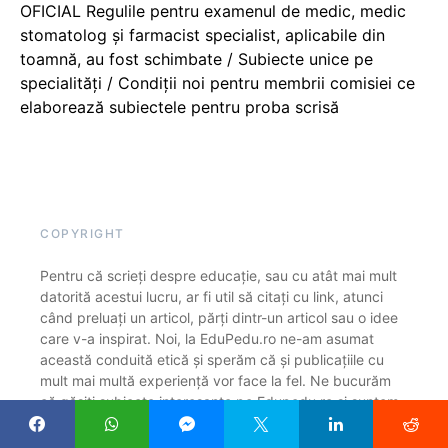
OFICIAL Regulile pentru examenul de medic, medic
stomatolog și farmacist specialist, aplicabile din
toamnă, au fost schimbate / Subiecte unice pe
specialități / Condiții noi pentru membrii comisiei ce
elaborează subiectele pentru proba scrisă
COPYRIGHT
Pentru că scrieți despre educație, sau cu atât mai mult
datorită acestui lucru, ar fi util să citați cu link, atunci
când preluați un articol, părți dintr-un articol sau o idee
care v-a inspirat. Noi, la EduPedu.ro ne-am asumat
această conduită etică și sperăm că și publicațiile cu
mult mai multă experiență vor face la fel. Ne bucurăm
că găsiți subiecte interesante pe Edupedu.ro și suntem
siguri că înțelegeți rugămintea noastră de a cita sursa
(cu link), ca o declarație reciprocă de respect și