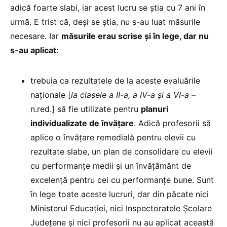
adică foarte slabi, iar acest lucru se știa cu 7 ani în
urmă. E trist că, deși se știa, nu s-au luat măsurile
necesare. Iar
măsurile erau scrise și în lege, dar nu
s-au aplicat:
trebuia ca rezultatele de la aceste evaluările
naționale [
la clasele a II-a, a IV-a și a VI-a
–
n.red.] să fie utilizate pentru
planuri
individualizate de învățare
. Adică profesorii să
aplice o învățare remedială pentru elevii cu
rezultate slabe, un plan de consolidare cu elevii
cu performanțe medii și un învățământ de
excelență pentru cei cu performanțe bune. Sunt
în lege toate aceste lucruri, dar din păcate nici
Ministerul Educației, nici Inspectoratele Școlare
Județene și nici profesorii nu au aplicat această