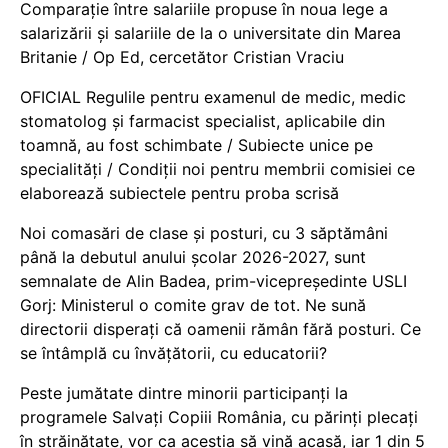
Comparație între salariile propuse în noua lege a
salarizării și salariile de la o universitate din Marea
Britanie / Op Ed, cercetător Cristian Vraciu
OFICIAL Regulile pentru examenul de medic, medic
stomatolog și farmacist specialist, aplicabile din
toamnă, au fost schimbate / Subiecte unice pe
specialități / Condiții noi pentru membrii comisiei ce
elaborează subiectele pentru proba scrisă
Noi comasări de clase și posturi, cu 3 săptămâni
până la debutul anului școlar 2026-2027, sunt
semnalate de Alin Badea, prim-vicepreședinte USLI
Gorj: Ministerul o comite grav de tot. Ne sună
directorii disperați că oamenii rămân fără posturi. Ce
se întâmplă cu învățătorii, cu educatorii?
Peste jumătate dintre minorii participanți la
programele Salvați Copiii România, cu părinți plecați
în străinătate, vor ca aceștia să vină acasă, iar 1 din 5