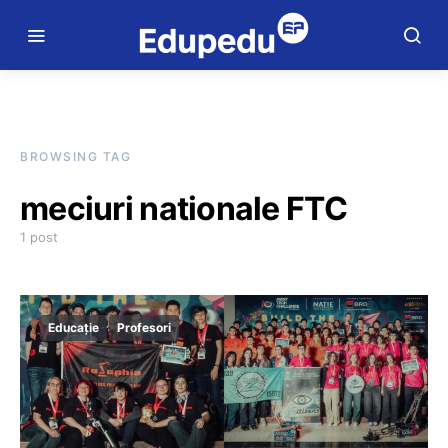
BROWSING TAG
meciuri nationale FTC
1 post
Educație
Profesori