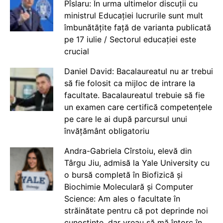
Pîslaru: În urma ultimelor discuții cu
ministrul Educației lucrurile sunt mult
îmbunătățite față de varianta publicată
pe 17 iulie / Sectorul educației este
crucial
Daniel David: Bacalaureatul nu ar trebui
să fie folosit ca mijloc de intrare la
facultate. Bacalaureatul trebuie să fie
un examen care certifică competențele
pe care le ai după parcursul unui
învățământ obligatoriu
Andra-Gabriela Cîrstoiu, elevă din
Târgu Jiu, admisă la Yale University cu
o bursă completă în Biofizică și
Biochimie Moleculară și Computer
Science: Am ales o facultate în
străinătate pentru că pot deprinde noi
cunoștințe, dar vreau să mă întorc în