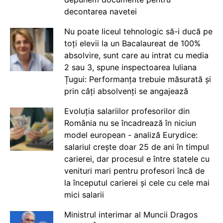
decontarea navetei
Nu poate liceul tehnologic să-i ducă pe
toți elevii la un Bacalaureat de 100%
absolvire, sunt care au intrat cu media
2 sau 3, spune inspectoarea Iuliana
Țugui: Performanța trebuie măsurată și
prin câți absolvenți se angajează
Evoluția salariilor profesorilor din
România nu se încadrează în niciun
model european - analiză Eurydice:
salariul crește doar 25 de ani în timpul
carierei, dar procesul e între statele cu
venituri mari pentru profesori încă de
la începutul carierei și cele cu cele mai
mici salarii
Ministrul interimar al Muncii Dragos