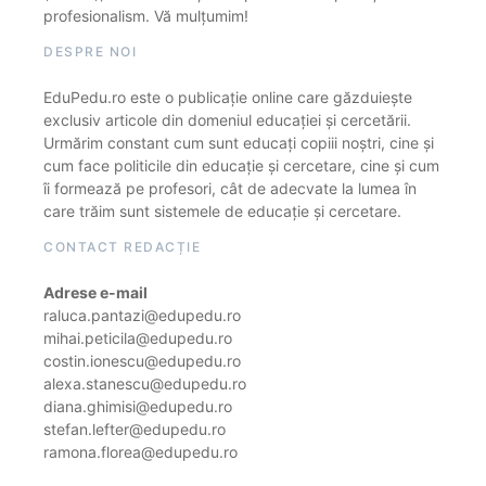
profesionalism. Vă mulțumim!
DESPRE NOI
EduPedu.ro este o publicație online care găzduiește
exclusiv articole din domeniul educației și cercetării.
Urmărim constant cum sunt educați copiii noștri, cine și
cum face politicile din educație și cercetare, cine și cum
îi formează pe profesori, cât de adecvate la lumea în
care trăim sunt sistemele de educație și cercetare.
CONTACT REDACȚIE
Adrese e-mail
raluca.pantazi@edupedu.ro
mihai.peticila@edupedu.ro
costin.ionescu@edupedu.ro
alexa.stanescu@edupedu.ro
diana.ghimisi@edupedu.ro
stefan.lefter@edupedu.ro
ramona.florea@edupedu.ro