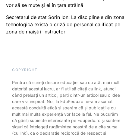
vor să se mute și ei în țara străină
Secretarul de stat Sorin Ion: La disciplinele din zona
tehnologică există o criză de personal calificat pe
zona de maiștri-instructori
COPYRIGHT
Pentru că scrieți despre educație, sau cu atât mai mult
datorită acestui lucru, ar fi util să citați cu link, atunci
când preluați un articol, părți dintr-un articol sau o idee
care v-a inspirat. Noi, la EduPedu.ro ne-am asumat
această conduită etică și sperăm că și publicațiile cu
mult mai multă experiență vor face la fel. Ne bucurăm
că găsiți subiecte interesante pe Edupedu.ro și suntem
siguri că înțelegeți rugămintea noastră de a cita sursa
(cu link), ca o declarație reciprocă de respect și