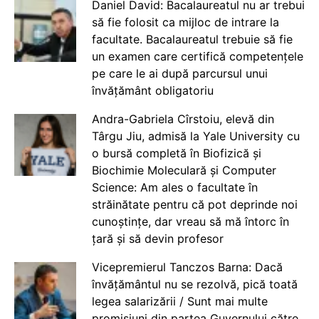
Daniel David: Bacalaureatul nu ar trebui
să fie folosit ca mijloc de intrare la
facultate. Bacalaureatul trebuie să fie
un examen care certifică competențele
pe care le ai după parcursul unui
învățământ obligatoriu
Andra-Gabriela Cîrstoiu, elevă din
Târgu Jiu, admisă la Yale University cu
o bursă completă în Biofizică și
Biochimie Moleculară și Computer
Science: Am ales o facultate în
străinătate pentru că pot deprinde noi
cunoștințe, dar vreau să mă întorc în
țară și să devin profesor
Vicepremierul Tanczos Barna: Dacă
învățământul nu se rezolvă, pică toată
legea salarizării / Sunt mai multe
promisiuni din partea Guvernului către