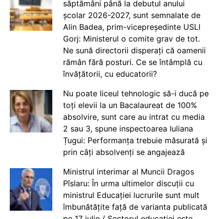
săptămâni până la debutul anului
școlar 2026-2027, sunt semnalate de
Alin Badea, prim-vicepreședinte USLI
Gorj: Ministerul o comite grav de tot.
Ne sună directorii disperați că oamenii
rămân fără posturi. Ce se întâmplă cu
învățătorii, cu educatorii?
Nu poate liceul tehnologic să-i ducă pe
toți elevii la un Bacalaureat de 100%
absolvire, sunt care au intrat cu media
2 sau 3, spune inspectoarea Iuliana
Țugui: Performanța trebuie măsurată și
prin câți absolvenți se angajează
Ministrul interimar al Muncii Dragos
Pîslaru: În urma ultimelor discuții cu
ministrul Educației lucrurile sunt mult
îmbunătățite față de varianta publicată
pe 17 iulie / Sectorul educației este