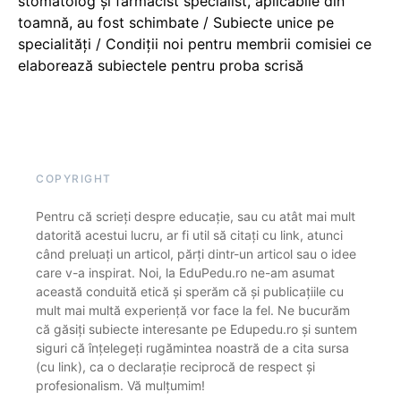
stomatolog și farmacist specialist, aplicabile din
toamnă, au fost schimbate / Subiecte unice pe
specialități / Condiții noi pentru membrii comisiei ce
elaborează subiectele pentru proba scrisă
COPYRIGHT
Pentru că scrieți despre educație, sau cu atât mai mult
datorită acestui lucru, ar fi util să citați cu link, atunci
când preluați un articol, părți dintr-un articol sau o idee
care v-a inspirat. Noi, la EduPedu.ro ne-am asumat
această conduită etică și sperăm că și publicațiile cu
mult mai multă experiență vor face la fel. Ne bucurăm
că găsiți subiecte interesante pe Edupedu.ro și suntem
siguri că înțelegeți rugămintea noastră de a cita sursa
(cu link), ca o declarație reciprocă de respect și
profesionalism. Vă mulțumim!