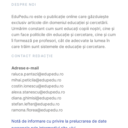
DESPRE NOI
EduPedu.ro este o publicație online care găzduiește
exclusiv articole din domeniul educației și cercetării.
Urmărim constant cum sunt educați copiii noștri, cine și
cum face politicile din educație și cercetare, cine și cum
îi formează pe profesori, cât de adecvate la lumea în
care trăim sunt sistemele de educație și cercetare.
CONTACT REDACȚIE
Adrese e-mail
raluca.pantazi@edupedu.ro
mihai.peticila@edupedu.ro
costin.ionescu@edupedu.ro
alexa.stanescu@edupedu.ro
diana.ghimisi@edupedu.ro
stefan.lefter@edupedu.ro
ramona.florea@edupedu.ro
Notă de informare cu privire la prelucrarea de date
personale prin intermediul site-ului