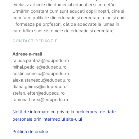
exclusiv articole din domeniul educației și cercetării.
Urmărim constant cum sunt educați copiii noștri, cine și
cum face politicile din educație și cercetare, cine și cum
îi formează pe profesori, cât de adecvate la lumea în
care trăim sunt sistemele de educație și cercetare.
CONTACT REDACȚIE
Adrese e-mail
raluca.pantazi@edupedu.ro
mihai.peticila@edupedu.ro
costin.ionescu@edupedu.ro
alexa.stanescu@edupedu.ro
diana.ghimisi@edupedu.ro
stefan.lefter@edupedu.ro
ramona.florea@edupedu.ro
Notă de informare cu privire la prelucrarea de date
personale prin intermediul site-ului
Politica de cookie