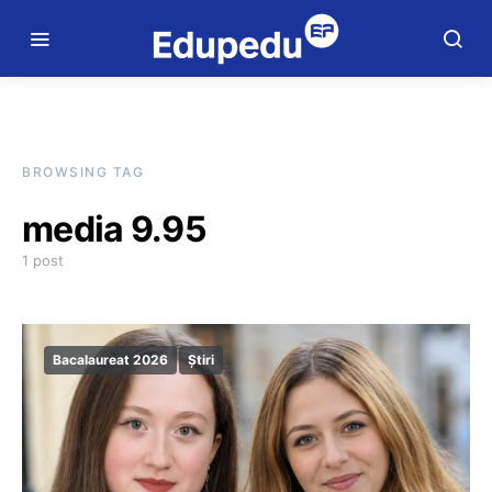
BROWSING TAG
media 9.95
1 post
Bacalaureat 2026
Știri