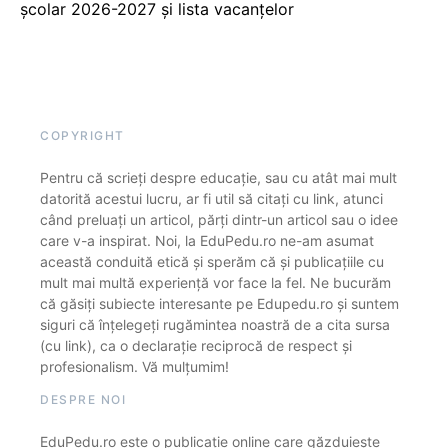
școlar 2026-2027 și lista vacanțelor
COPYRIGHT
Pentru că scrieți despre educație, sau cu atât mai mult
datorită acestui lucru, ar fi util să citați cu link, atunci
când preluați un articol, părți dintr-un articol sau o idee
care v-a inspirat. Noi, la EduPedu.ro ne-am asumat
această conduită etică și sperăm că și publicațiile cu
mult mai multă experiență vor face la fel. Ne bucurăm
că găsiți subiecte interesante pe Edupedu.ro și suntem
siguri că înțelegeți rugămintea noastră de a cita sursa
(cu link), ca o declarație reciprocă de respect și
profesionalism. Vă mulțumim!
DESPRE NOI
EduPedu.ro este o publicație online care găzduiește