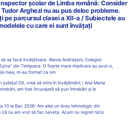
Inspector școlar de Limba română: Consider
 Tudor Arghezi nu au pus deloc probleme.
ți pe parcursul clasei a XII-a / Subiectele au
 modelele cu care ei sunt învățați
 să se facă învățătoare. Alexia Andrașoni, Colegiul
lva” din Timișoara: O foarte mare implicare au avut-o,
coala mea, m-au format ca om
n județul Olt, vrea să intre în învățământ / Ana Maria
trebări, am fost încurajată să pun întrebări și le
 10 la Bac 2026: Am ales un liceu tehnologic din
 că nu am vrut să fac naveta. Acum nu regret nicio