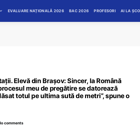
EVALUARE NAȚIONALĂ 2026
BAC 2026
PROFESORI
AI LA ȘC
ții. Elevă din Brașov: Sincer, la Română
 procesul meu de pregătire se datorează
lăsat totul pe ultima sută de metri”, spune o
No comments