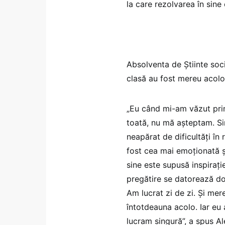
la care rezolvarea în sine
Absolventa de Știinte socia
clasă au fost mereu acolo
„Eu când mi-am văzut pri
toată, nu mă așteptam. S
neapărat de dificultăți în
fost cea mai emoționată și
sine este supusă inspiraț
pregătire se datorează do
Am lucrat zi de zi. Și mer
întotdeauna acolo. Iar eu
lucram singură”, a spus Al