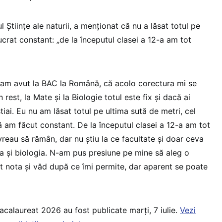
l Științe ale naturii, a menționat că nu a lăsat totul pe
lucrat constant: „de la începutul clasei a 12-a am tot
-am avut la BAC la Română, că acolo corectura mi se
 rest, la Mate și la Biologie totul este fix și dacă ai
știai. Eu nu am lăsat totul pe ultima sută de metri, cel
ă am făcut constant. De la începutul clasei a 12-a am tot
 vreau să rămân, dar nu știu la ce facultate și doar ceva
 și biologia. N-am pus presiune pe mine să aleg o
pt nota și văd după ce îmi permite, dar aparent se poate
 Bacalaureat 2026 au fost publicate marți, 7 iulie.
Vezi