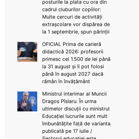
posturile la plata cu ora din
cadrul cluburilor copiilor:
Multe cercuri de activități
extrașcolare vor dispărea de
la 1 septembrie, spun părinții
OFICIAL Prima de carieră
didactică 2026: profesorii
primesc cei 1.500 de lei până
la 31 august și îi pot folosi
până în august 2027 dacă
rămân în învățământ
Ministrul interimar al Muncii
Dragos Pîslaru: În urma
ultimelor discuții cu ministrul
Educației lucrurile sunt mult
îmbunătățite față de varianta
publicată pe 17 iulie /
Sectorul educației este