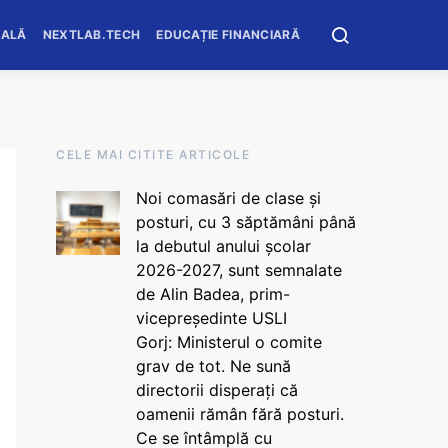
OALĂ
NEXTLAB.TECH
EDUCAȚIE FINANCIARĂ
CELE MAI CITITE ARTICOLE
Noi comasări de clase și
posturi, cu 3 săptămâni până
la debutul anului școlar
2026-2027, sunt semnalate
de Alin Badea, prim-
vicepreședinte USLI
Gorj: Ministerul o comite
grav de tot. Ne sună
directorii disperați că
oamenii rămân fără posturi.
Ce se întâmplă cu