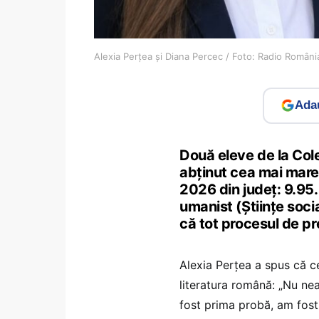
Alexia Perțea și Diana Percec / Foto: Radio Român
Adau
Două eleve de la Col
abținut cea mai mare
2026 din județ: 9.95.
umanist (Științe soci
că tot procesul de pr
Alexia Perțea a spus că c
literatura română: „Nu nea
fost prima probă, am fost