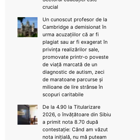
crucial
Un cunoscut profesor de la
Cambridge a demisionat în
urma acuzațiilor că ar fi
plagiat sau ar fi exagerat în
privința realizărilor sale,
promovate printr-o poveste
de viață marcată de un
diagnostic de autism, zeci
de maratoane parcurse și
milioane de lire strânse în
scopuri caritabile
De la 4.90 la Titularizare
2026, o învățătoare din Sibiu
a primit nota 8.70 după
contestație: Când am văzut
nota inițială, nu mă puteam