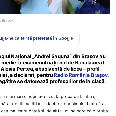
ia Brașov
gă-ne ca sursă preferată în Google
egiul Național „Andrei Șaguna” din Brașov au
 medie la examenul național de Bacalaureat
 Alexia Perțea, absolventă de liceu – profil
ale), a declarat, pentru
Radio România Brașov
,
egătire se datorează profesorilor de la clasă.
ele mai mari emoții le-a avut la proba de Limba și
părat de dificultăți în redactare, dar simplul fapt că a
 cea mai emoționată și, de altfel, mi se pare că e proba