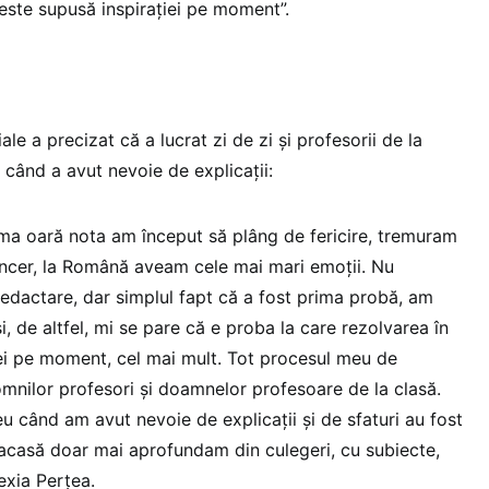
 este supusă inspirației pe moment”.
le a precizat că a lucrat zi de zi și profesorii de la
 când a avut nevoie de explicații:
ma oară nota am început să plâng de fericire, tremuram
incer, la Română aveam cele mai mari emoții. Nu
 redactare, dar simplul fapt că a fost prima probă, am
, de altfel, mi se pare că e proba la care rezolvarea în
iei pe moment, cel mai mult. Tot procesul meu de
mnilor profesori și doamnelor profesoare de la clasă.
eu când am avut nevoie de explicații și de sfaturi au fost
 acasă doar mai aprofundam din culegeri, cu subiecte,
exia Perțea.