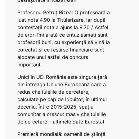
desfășurată în Kazahstan
Profesorul Petruț Rizea: O profesoară a
luat nota 4.90 la Titularizare, iar după
contestații nota a ajuns la 8.70 / Astfel
de erori îmi arată ce entuziasmați sunt
profesorii buni, cu experiență să vină la
corectat și ce resurse financiare sunt
alocate unui astfel de concurs
important
Unici în UE: România este singura țară
din întreaga Uniune Europeană care a
redus cheltuielile de cercetare,
calculate pe cap de locuitor, în ultimul
deceniu. Între 2015-2025, spațiul
comunitar a crescut masiv cheltuielile
de cercetare – ultimele date Eurostat
Premieră mondială: oamenii de știință