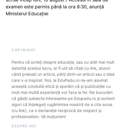
examen este permis până la ora 8:30, anunță
Ministerul Educației
COPYRIGHT
Pentru că scrieți despre educație, sau cu atât mai mult
datorită acestui lucru, ar fi util să citați cu link, atunci
când preluați un articol, părți dintr-un articol sau o idee
care v-a inspirat. Noi, la EduPedu.ro ne-am asumat
această conduită etică și sperăm că și publicațiile cu
mult mai multă experiență vor face la fel. Ne bucurăm
că găsiți subiecte interesante pe Edupedu.ro și suntem
siguri că înțelegeți rugămintea noastră de a cita sursa
(cu link), ca o declarație reciprocă de respect și
profesionalism. Vă mulțumim!
DESPRE NOI