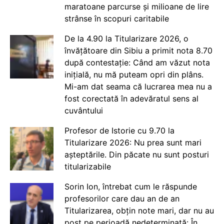
maratoane parcurse și milioane de lire
strânse în scopuri caritabile
De la 4.90 la Titularizare 2026, o
învățătoare din Sibiu a primit nota 8.70
după contestație: Când am văzut nota
inițială, nu mă puteam opri din plâns.
Mi-am dat seama că lucrarea mea nu a
fost corectată în adevăratul sens al
cuvântului
Profesor de Istorie cu 9.70 la
Titularizare 2026: Nu prea sunt mari
așteptările. Din păcate nu sunt posturi
titularizabile
Sorin Ion, întrebat cum le răspunde
profesorilor care dau an de an
Titularizarea, obțin note mari, dar nu au
post pe perioadă nedeterminată: În