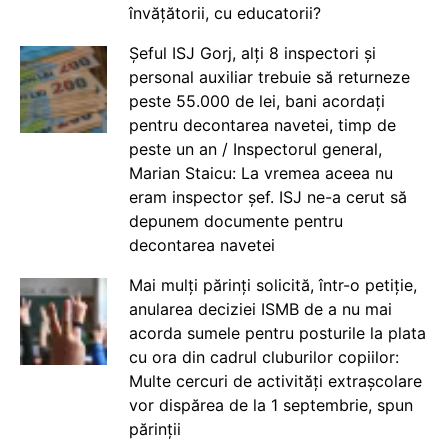
învățătorii, cu educatorii?
Șeful ISJ Gorj, alți 8 inspectori și
personal auxiliar trebuie să returneze
peste 55.000 de lei, bani acordați
pentru decontarea navetei, timp de
peste un an / Inspectorul general,
Marian Staicu: La vremea aceea nu
eram inspector șef. ISJ ne-a cerut să
depunem documente pentru
decontarea navetei
Mai mulți părinți solicită, într-o petiție,
anularea deciziei ISMB de a nu mai
acorda sumele pentru posturile la plata
cu ora din cadrul cluburilor copiilor:
Multe cercuri de activități extrașcolare
vor dispărea de la 1 septembrie, spun
părinții