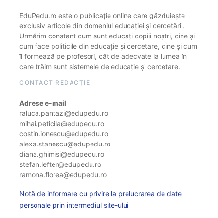
EduPedu.ro este o publicație online care găzduiește
exclusiv articole din domeniul educației și cercetării.
Urmărim constant cum sunt educați copiii noștri, cine și
cum face politicile din educație și cercetare, cine și cum
îi formează pe profesori, cât de adecvate la lumea în
care trăim sunt sistemele de educație și cercetare.
CONTACT REDACȚIE
Adrese e-mail
raluca.pantazi@edupedu.ro
mihai.peticila@edupedu.ro
costin.ionescu@edupedu.ro
alexa.stanescu@edupedu.ro
diana.ghimisi@edupedu.ro
stefan.lefter@edupedu.ro
ramona.florea@edupedu.ro
Notă de informare cu privire la prelucrarea de date
personale prin intermediul site-ului