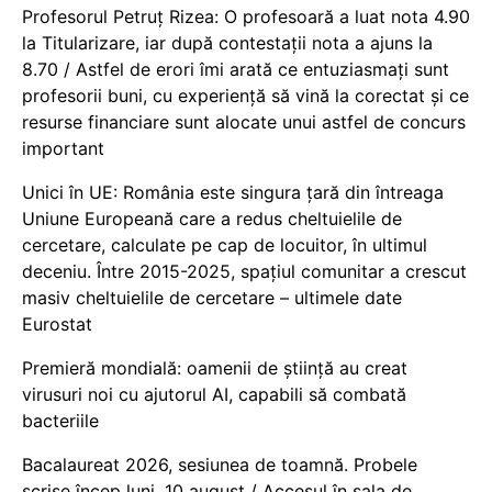
Profesorul Petruț Rizea: O profesoară a luat nota 4.90
la Titularizare, iar după contestații nota a ajuns la
8.70 / Astfel de erori îmi arată ce entuziasmați sunt
profesorii buni, cu experiență să vină la corectat și ce
resurse financiare sunt alocate unui astfel de concurs
important
Unici în UE: România este singura țară din întreaga
Uniune Europeană care a redus cheltuielile de
cercetare, calculate pe cap de locuitor, în ultimul
deceniu. Între 2015-2025, spațiul comunitar a crescut
masiv cheltuielile de cercetare – ultimele date
Eurostat
Premieră mondială: oamenii de știință au creat
virusuri noi cu ajutorul AI, capabili să combată
bacteriile
Bacalaureat 2026, sesiunea de toamnă. Probele
scrise încep luni, 10 august / Accesul în sala de