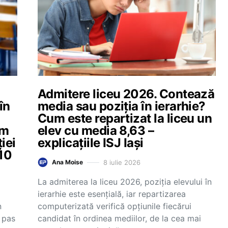
Admitere liceu 2026. Contează
în
media sau poziția în ierarhie?
Cum este repartizat la liceu un
im
elev cu media 8,63 –
iei
explicațiile ISJ Iași
 10
8 iulie 2026
Ana Moise
La admiterea la liceu 2026, poziția elevului în
ierarhie este esențială, iar repartizarea
n
computerizată verifică opțiunile fiecărui
m pas
candidat în ordinea mediilor, de la cea mai