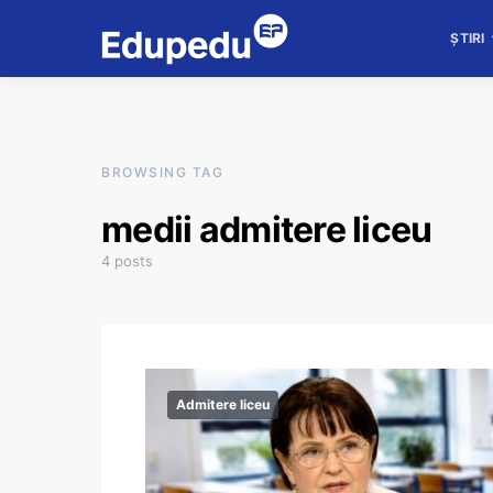
ȘTIRI
BROWSING TAG
medii admitere liceu
4 posts
Admitere liceu