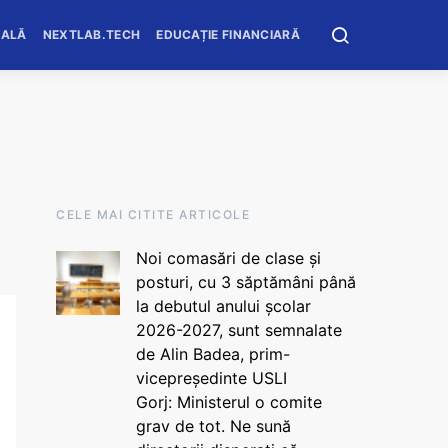
OALĂ
NEXTLAB.TECH
EDUCAȚIE FINANCIARĂ
CELE MAI CITITE ARTICOLE
Noi comasări de clase și
posturi, cu 3 săptămâni până
la debutul anului școlar
2026-2027, sunt semnalate
de Alin Badea, prim-
vicepreședinte USLI
Gorj: Ministerul o comite
grav de tot. Ne sună