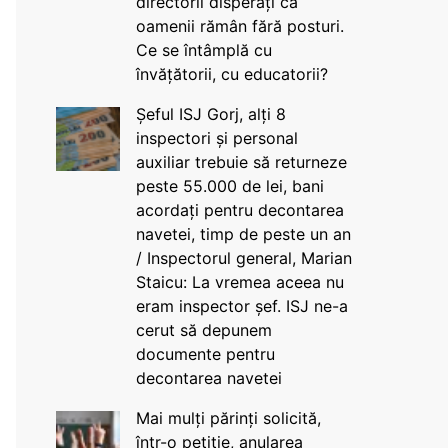
directorii disperați că
oamenii rămân fără posturi.
Ce se întâmplă cu
învățătorii, cu educatorii?
Șeful ISJ Gorj, alți 8
inspectori și personal
auxiliar trebuie să returneze
peste 55.000 de lei, bani
acordați pentru decontarea
navetei, timp de peste un an
/ Inspectorul general, Marian
Staicu: La vremea aceea nu
eram inspector șef. ISJ ne-a
cerut să depunem
documente pentru
decontarea navetei
Mai mulți părinți solicită,
într-o petiție, anularea