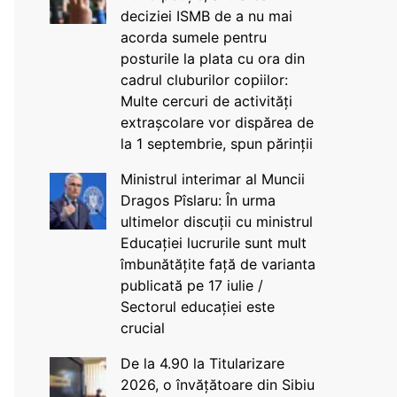
deciziei ISMB de a nu mai
acorda sumele pentru
posturile la plata cu ora din
cadrul cluburilor copiilor:
Multe cercuri de activități
extrașcolare vor dispărea de
la 1 septembrie, spun părinții
Ministrul interimar al Muncii
Dragos Pîslaru: În urma
ultimelor discuții cu ministrul
Educației lucrurile sunt mult
îmbunătățite față de varianta
publicată pe 17 iulie /
Sectorul educației este
crucial
De la 4.90 la Titularizare
2026, o învățătoare din Sibiu