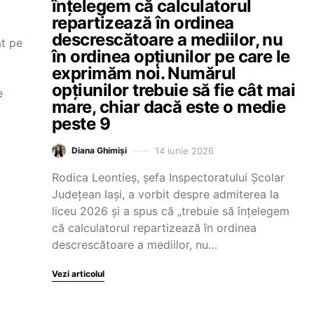
înțelegem că calculatorul
repartizează în ordinea
descrescătoare a mediilor, nu
at pe
în ordinea opțiunilor pe care le
exprimăm noi. Numărul
opțiunilor trebuie să fie cât mai
e
mare, chiar dacă este o medie
peste 9
14 iunie 2026
Diana Ghimiși
Rodica Leontieș, șefa Inspectoratului Școlar
Județean Iași, a vorbit despre admiterea la
liceu 2026 și a spus că „trebuie să înțelegem
că calculatorul repartizează în ordinea
descrescătoare a mediilor, nu…
Vezi articolul