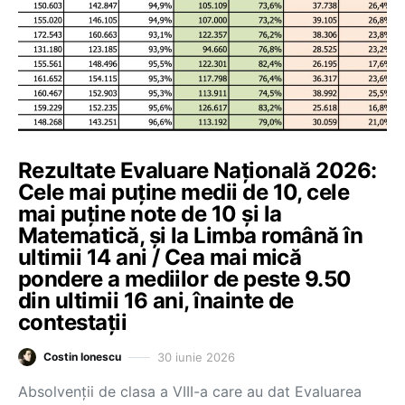
Rezultate Evaluare Națională 2026:
Cele mai puține medii de 10, cele
mai puține note de 10 și la
Matematică, și la Limba română în
ultimii 14 ani / Cea mai mică
pondere a mediilor de peste 9.50
din ultimii 16 ani, înainte de
contestații
30 iunie 2026
Costin Ionescu
Absolvenții de clasa a VIII-a care au dat Evaluarea