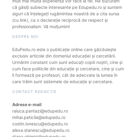
mult mai multă experiență vor face la fel. Ne bucurăm
că găsiți subiecte interesante pe Edupedu.ro și suntem
siguri că înțelegeți rugămintea noastră de a cita sursa
(cu link), ca o declarație reciprocă de respect și
profesionalism. Vă mulțumim!
DESPRE NOI
EduPedu.ro este o publicație online care găzduiește
exclusiv articole din domeniul educației și cercetării.
Urmărim constant cum sunt educați copiii noștri, cine și
cum face politicile din educație și cercetare, cine și cum
îi formează pe profesori, cât de adecvate la lumea în
care trăim sunt sistemele de educație și cercetare.
CONTACT REDACȚIE
Adrese e-mail
raluca.pantazi@edupedu.ro
mihai.peticila@edupedu.ro
costin.ionescu@edupedu.ro
alexa.stanescu@edupedu.ro
diana.ghimisi@edupedu.ro