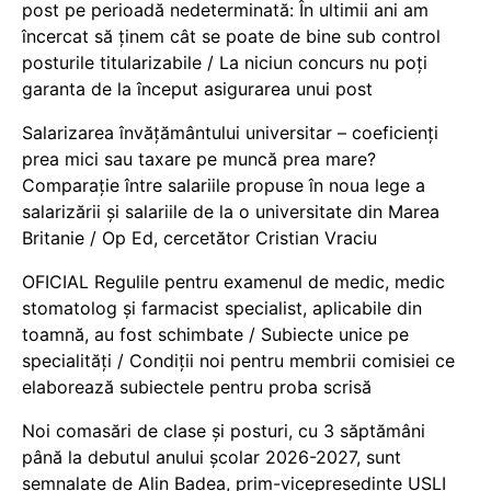
post pe perioadă nedeterminată: În ultimii ani am
încercat să ținem cât se poate de bine sub control
posturile titularizabile / La niciun concurs nu poți
garanta de la început asigurarea unui post
Salarizarea învățământului universitar – coeficienți
prea mici sau taxare pe muncă prea mare?
Comparație între salariile propuse în noua lege a
salarizării și salariile de la o universitate din Marea
Britanie / Op Ed, cercetător Cristian Vraciu
OFICIAL Regulile pentru examenul de medic, medic
stomatolog și farmacist specialist, aplicabile din
toamnă, au fost schimbate / Subiecte unice pe
specialități / Condiții noi pentru membrii comisiei ce
elaborează subiectele pentru proba scrisă
Noi comasări de clase și posturi, cu 3 săptămâni
până la debutul anului școlar 2026-2027, sunt
semnalate de Alin Badea, prim-vicepreședinte USLI