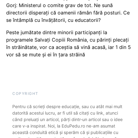
Gorj: Ministerul o comite grav de tot. Ne sună
directorii disperați că oamenii rămân fără posturi. Ce
se întâmplă cu învățătorii, cu educatorii?
Peste jumătate dintre minorii participanți la
programele Salvați Copiii România, cu părinți plecați
în străinătate, vor ca aceștia să vină acasă, iar 1 din 5
vor să se mute și ei în țara străină
COPYRIGHT
Pentru că scrieți despre educație, sau cu atât mai mult
datorită acestui lucru, ar fi util să citați cu link, atunci
când preluați un articol, părți dintr-un articol sau o idee
care v-a inspirat. Noi, la EduPedu.ro ne-am asumat
această conduită etică și sperăm că și publicațiile cu