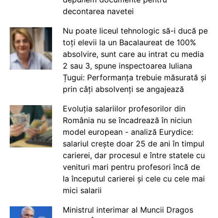
decontarea navetei
Nu poate liceul tehnologic să-i ducă pe
toți elevii la un Bacalaureat de 100%
absolvire, sunt care au intrat cu media
2 sau 3, spune inspectoarea Iuliana
Țugui: Performanța trebuie măsurată și
prin câți absolvenți se angajează
Evoluția salariilor profesorilor din
România nu se încadrează în niciun
model european - analiză Eurydice:
salariul crește doar 25 de ani în timpul
carierei, dar procesul e între statele cu
venituri mari pentru profesori încă de
la începutul carierei și cele cu cele mai
mici salarii
Ministrul interimar al Muncii Dragos