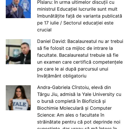
Pîslaru: În urma ultimelor discuții cu
ministrul Educației lucrurile sunt mult
îmbunătățite față de varianta publicată
pe 17 iulie / Sectorul educației este
crucial
Daniel David: Bacalaureatul nu ar trebui
să fie folosit ca mijloc de intrare la
facultate. Bacalaureatul trebuie să fie
un examen care certifică competențele
pe care le ai după parcursul unui
învățământ obligatoriu
Andra-Gabriela Cîrstoiu, elevă din
Târgu Jiu, admisă la Yale University cu
o bursă completă în Biofizică și
Biochimie Moleculară și Computer
Science: Am ales o facultate în
străinătate pentru că pot deprinde noi
cunoștințe, dar vreau să mă întorc în