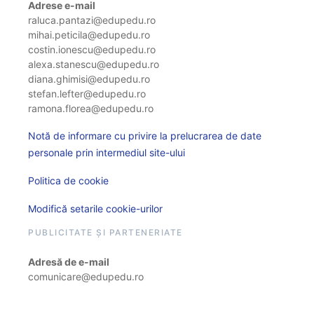
Adrese e-mail
raluca.pantazi@edupedu.ro
mihai.peticila@edupedu.ro
costin.ionescu@edupedu.ro
alexa.stanescu@edupedu.ro
diana.ghimisi@edupedu.ro
stefan.lefter@edupedu.ro
ramona.florea@edupedu.ro
Notă de informare cu privire la prelucrarea de date
personale prin intermediul site-ului
Politica de cookie
Modifică setarile cookie-urilor
PUBLICITATE ȘI PARTENERIATE
Adresă de e-mail
comunicare@edupedu.ro