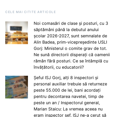
CELE MAI CITITE ARTICOLE
Noi comasări de clase și posturi, cu 3
săptămâni până la debutul anului
școlar 2026-2027, sunt semnalate de
Alin Badea, prim-vicepreședinte USLI
Gorj: Ministerul o comite grav de tot.
Ne sună directorii disperați că oamenii
rămân fără posturi. Ce se întâmplă cu
învățătorii, cu educatorii?
Șeful ISJ Gorj, alți 8 inspectori și
personal auxiliar trebuie să returneze
peste 55.000 de lei, bani acordați
pentru decontarea navetei, timp de
peste un an / Inspectorul general,
Marian Staicu: La vremea aceea nu
eram inspector șef. ISJ ne-a cerut să