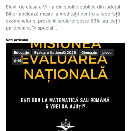
Elevii de clasa a VIII-a din școlile publice din județul
Bihor apelează masiv la meditații pentru a face față
examenelor și presiunii școlare: peste 53% iau lecții
particulare, în special…
Vezi articolul
Educație
Evaluare Națională 2026
Gimnaziu
Liceu
Știri