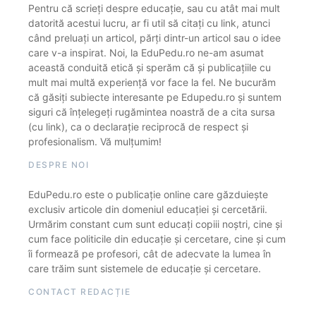
Pentru că scrieți despre educație, sau cu atât mai mult
datorită acestui lucru, ar fi util să citați cu link, atunci
când preluați un articol, părți dintr-un articol sau o idee
care v-a inspirat. Noi, la EduPedu.ro ne-am asumat
această conduită etică și sperăm că și publicațiile cu
mult mai multă experiență vor face la fel. Ne bucurăm
că găsiți subiecte interesante pe Edupedu.ro și suntem
siguri că înțelegeți rugămintea noastră de a cita sursa
(cu link), ca o declarație reciprocă de respect și
profesionalism. Vă mulțumim!
DESPRE NOI
EduPedu.ro este o publicație online care găzduiește
exclusiv articole din domeniul educației și cercetării.
Urmărim constant cum sunt educați copiii noștri, cine și
cum face politicile din educație și cercetare, cine și cum
îi formează pe profesori, cât de adecvate la lumea în
care trăim sunt sistemele de educație și cercetare.
CONTACT REDACȚIE