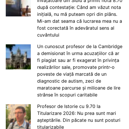
învățătoare din Sibiu a primit nota 8.70
după contestație: Când am văzut nota
inițială, nu mă puteam opri din plâns.
Mi-am dat seama că lucrarea mea nu a
fost corectată în adevăratul sens al
cuvântului
Un cunoscut profesor de la Cambridge
a demisionat în urma acuzațiilor că ar
fi plagiat sau ar fi exagerat în privința
realizărilor sale, promovate printr-o
poveste de viață marcată de un
diagnostic de autism, zeci de
maratoane parcurse și milioane de lire
strânse în scopuri caritabile
Profesor de Istorie cu 9.70 la
Titularizare 2026: Nu prea sunt mari
așteptările. Din păcate nu sunt posturi
titularizabile