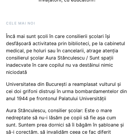
CELE MAI NOI
Încă mai sunt școli în care consilierii școlari își
desfășoară activitatea prin biblioteci, pe la cabinetul
medical, pe holuri sau în cancelarii, atrage atenția
consilierul școlar Aura Stănculescu / Sunt spații
inadecvate în care copilul nu va destăinui nimic
niciodată
Universitatea din București a reamplasat vulturul și
cei doi grifoni distruși în urma bombardamentelor din
anul 1944 pe frontonul Palatului Universității
Aura Stănculescu, consilier școlar: Este o mare
nedreptate să nu-i lăsăm pe copii să fie așa cum
sunt. Suntem prea dornici să îi băgăm în șabloane și
să-i corectăm, să invalidăm ceea ce fac diferit