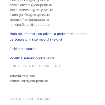
costin.ionescu@edupedu.ro
alexa.stanescu@edupedu.ro
diana.ghimisi@edupedu.ro
stefan.lefter@edupedu.ro
ramona.florea@edupedu.ro
Notă de informare cu privire la prelucrarea de date
personale prin intermediul site-ului
Politica de cookie
Modifică setarile cookie-urilor
PUBLICITATE ȘI PARTENERIATE
Adresă de e-mail
comunicare@edupedu.ro
STATISTICI EDUPEDU.RO