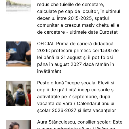
redus cheltuielile de cercetare,
calculate pe cap de locuitor, în ultimul
deceniu. Între 2015-2025, spațiul
comunitar a crescut masiv cheltuielile
de cercetare - ultimele date Eurostat
OFICIAL Prima de carieră didactică
2026: profesorii primesc cei 1.500 de
lei până la 31 august și îi pot folosi
până în august 2027 dacă rămân în
învățământ
Peste o lună începe școala. Elevii și
copiii de grădiniță încep cursurile și
activitățile pe 7 septembrie, după
vacanța de vară / Calendarul anului
școlar 2026-2027 și lista vacanțelor
Aura Stănculescu, consilier școlar: Este
o mare nedreptate să nu-i lăsăm pe