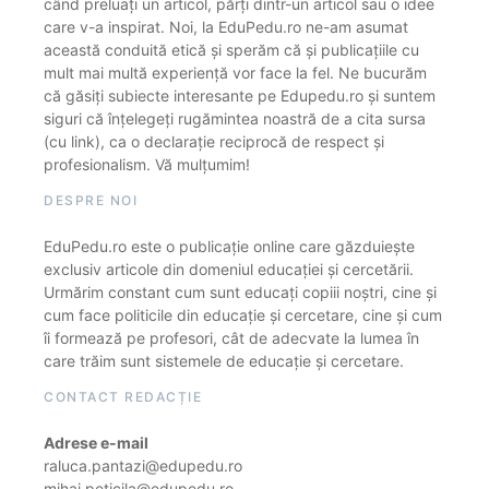
când preluați un articol, părți dintr-un articol sau o idee
care v-a inspirat. Noi, la EduPedu.ro ne-am asumat
această conduită etică și sperăm că și publicațiile cu
mult mai multă experiență vor face la fel. Ne bucurăm
că găsiți subiecte interesante pe Edupedu.ro și suntem
siguri că înțelegeți rugămintea noastră de a cita sursa
(cu link), ca o declarație reciprocă de respect și
profesionalism. Vă mulțumim!
DESPRE NOI
EduPedu.ro este o publicație online care găzduiește
exclusiv articole din domeniul educației și cercetării.
Urmărim constant cum sunt educați copiii noștri, cine și
cum face politicile din educație și cercetare, cine și cum
îi formează pe profesori, cât de adecvate la lumea în
care trăim sunt sistemele de educație și cercetare.
CONTACT REDACȚIE
Adrese e-mail
raluca.pantazi@edupedu.ro
mihai.peticila@edupedu.ro