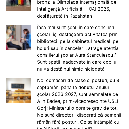
bronz la Olimpiada Internațională de
Inteligență Artificială – IOAI 2026,
desfășurată în Kazahstan
Încă mai sunt școli în care consilierii
școlari își desfășoară activitatea prin
biblioteci, pe la cabinetul medical, pe
holuri sau în cancelarii, atrage atenția
consilierul școlar Aura Stănculescu /
Sunt spații inadecvate în care copilul
nu va destăinui nimic niciodată
Noi comasări de clase și posturi, cu 3
săptămâni până la debutul anului
școlar 2026-2027, sunt semnalate de
Alin Badea, prim-vicepreședinte USLI
Gorj: Ministerul o comite grav de tot.
Ne sună directorii disperați că oamenii
rămân fără posturi. Ce se întâmplă cu
învățătorii, cu educatorii?