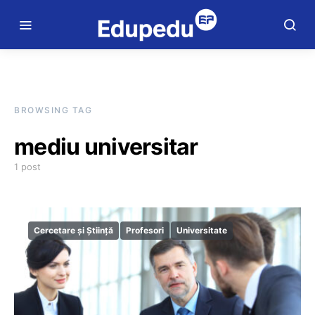
BROWSING TAG
mediu universitar
1 post
Cercetare și Știință
Profesori
Universitate