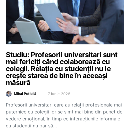
Studiu: Profesorii universitari sunt
mai fericiți când colaborează cu
colegii. Relația cu studenții nu le
crește starea de bine în aceeași
măsură
7 iunie 2026
Mihai Peticilă
Profesorii universitari care au relații profesionale mai
puternice cu colegii lor se simt mai bine din punct de
vedere emoțional, în timp ce interacțiunile informale
cu studenții nu par să…