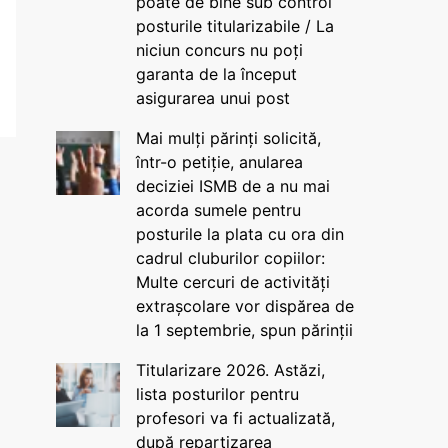
poate de bine sub control
posturile titularizabile / La
niciun concurs nu poți
garanta de la început
asigurarea unui post
Mai mulți părinți solicită,
într-o petiție, anularea
deciziei ISMB de a nu mai
acorda sumele pentru
posturile la plata cu ora din
cadrul cluburilor copiilor:
Multe cercuri de activități
extrașcolare vor dispărea de
la 1 septembrie, spun părinții
Titularizare 2026. Astăzi,
lista posturilor pentru
profesori va fi actualizată,
după repartizarea