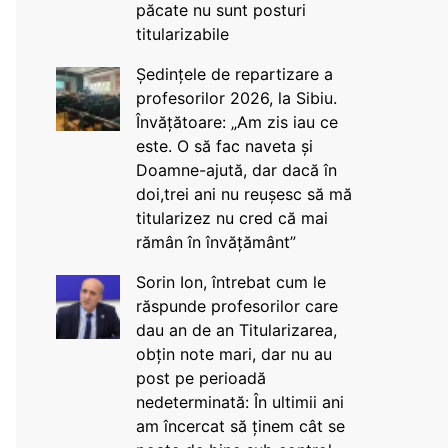
păcate nu sunt posturi
titularizabile
Ședințele de repartizare a
profesorilor 2026, la Sibiu.
Învățătoare: „Am zis iau ce
este. O să fac naveta și
Doamne-ajută, dar dacă în
doi,trei ani nu reușesc să mă
titularizez nu cred că mai
rămân în învățământ”
Sorin Ion, întrebat cum le
răspunde profesorilor care
dau an de an Titularizarea,
obțin note mari, dar nu au
post pe perioadă
nedeterminată: În ultimii ani
am încercat să ținem cât se