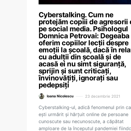
Cyberstalking. Cum ne
protejăm copiii de agresorii
pe social media. Psihologul
Domnica Petrovai: Degeaba 
oferim copiilor lecții despre
emoții la școală, dacă în rela
cu adulții din școală și de
acasă ei nu simt siguranță,
sprijin și sunt criticați,
învinovățiți, ignorați sau
pedepsiți
23 decembrie 2021
Ioana Nicolescu
Cyberstalking-ul, adică fenomenul prin ca
ești urmărit și hărțuit online de persoane
cunoscute sau necunoscute, a căpătat
amploare de la începutul pandemiei fiind