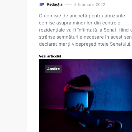
8 februarie 2022
Redacția
O comisie de anchetă pentru abuzurile
comise asupra minorilor din centrele
rezidenţiale va fi înfiinţată la Senat, fiind 
strânse semnăturile necesare în acest sen
declarat marţi vicepreşedintele Senatului
Vezi articolul
Analize