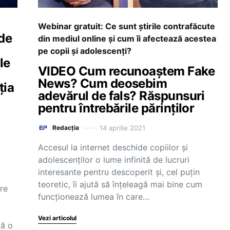
Webinar gratuit: Ce sunt știrile contrafăcute
 de
din mediul online și cum îi afectează acestea
pe copii și adolescenți?
le
VIDEO Cum recunoaștem Fake
News? Cum deosebim
ția
adevărul de fals? Răspunsuri
pentru întrebările părinților
14 aprilie 2021
Redacția
Accesul la internet deschide copiilor și
adolescenților o lume infinită de lucruri
interesante pentru descoperit și, cel puțin
teoretic, îi ajută să înțeleagă mai bine cum
re
funcționează lumea în care…
Vezi articolul
că o