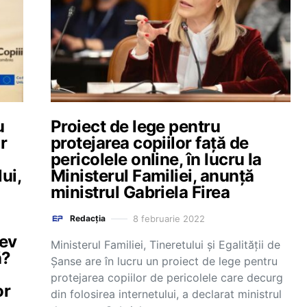
u
Proiect de lege pentru
r
protejarea copiilor față de
pericolele online, în lucru la
ui,
Ministerul Familiei, anunță
ministrul Gabriela Firea
8 februarie 2022
Redacția
lev
Ministerul Familiei, Tineretului şi Egalităţii de
ă?
Şanse are în lucru un proiect de lege pentru
protejarea copiilor de pericolele care decurg
or
din folosirea internetului, a declarat ministrul