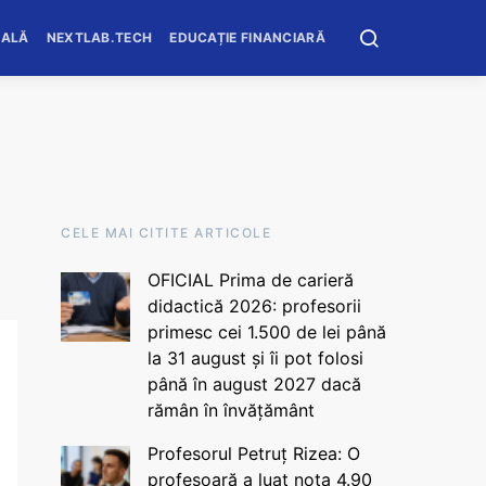
OALĂ
NEXTLAB.TECH
EDUCAȚIE FINANCIARĂ
CELE MAI CITITE ARTICOLE
OFICIAL Prima de carieră
didactică 2026: profesorii
primesc cei 1.500 de lei până
la 31 august și îi pot folosi
până în august 2027 dacă
rămân în învățământ
Profesorul Petruț Rizea: O
profesoară a luat nota 4.90