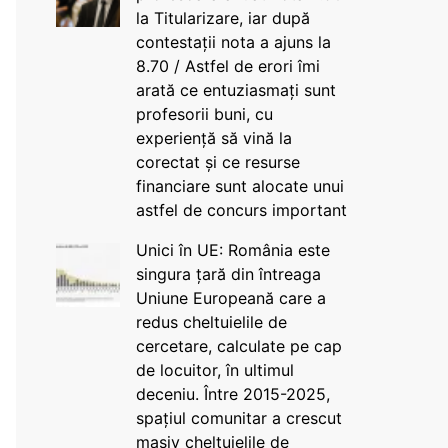
la Titularizare, iar după
contestații nota a ajuns la
8.70 / Astfel de erori îmi
arată ce entuziasmați sunt
profesorii buni, cu
experiență să vină la
corectat și ce resurse
financiare sunt alocate unui
astfel de concurs important
Unici în UE: România este
singura țară din întreaga
Uniune Europeană care a
redus cheltuielile de
cercetare, calculate pe cap
de locuitor, în ultimul
deceniu. Între 2015-2025,
spațiul comunitar a crescut
masiv cheltuielile de