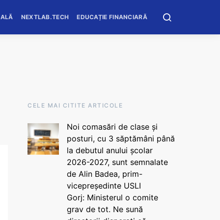
OALĂ
NEXTLAB.TECH
EDUCAȚIE FINANCIARĂ
CELE MAI CITITE ARTICOLE
Noi comasări de clase și
posturi, cu 3 săptămâni până
la debutul anului școlar
2026-2027, sunt semnalate
de Alin Badea, prim-
vicepreședinte USLI
Gorj: Ministerul o comite
grav de tot. Ne sună