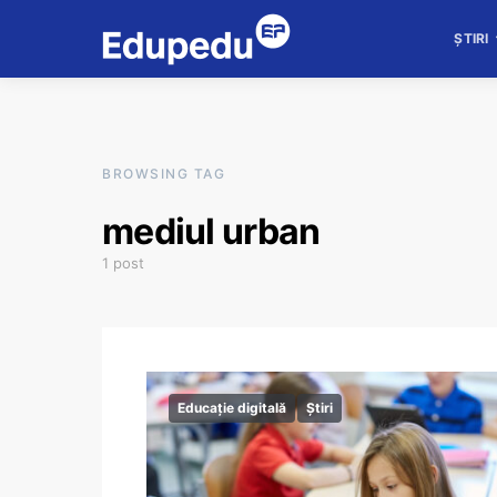
ȘTIRI
BROWSING TAG
mediul urban
1 post
Educație digitală
Știri