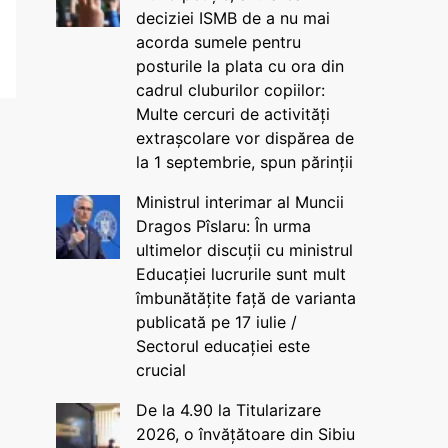
deciziei ISMB de a nu mai
acorda sumele pentru
posturile la plata cu ora din
cadrul cluburilor copiilor:
Multe cercuri de activități
extrașcolare vor dispărea de
la 1 septembrie, spun părinții
Ministrul interimar al Muncii
Dragos Pîslaru: În urma
ultimelor discuții cu ministrul
Educației lucrurile sunt mult
îmbunătățite față de varianta
publicată pe 17 iulie /
Sectorul educației este
crucial
De la 4.90 la Titularizare
2026, o învățătoare din Sibiu