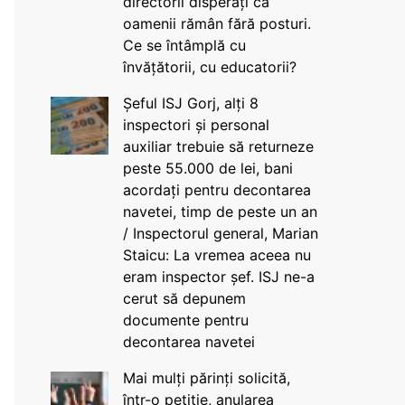
directorii disperați că
oamenii rămân fără posturi.
Ce se întâmplă cu
învățătorii, cu educatorii?
Șeful ISJ Gorj, alți 8
inspectori și personal
auxiliar trebuie să returneze
peste 55.000 de lei, bani
acordați pentru decontarea
navetei, timp de peste un an
/ Inspectorul general, Marian
Staicu: La vremea aceea nu
eram inspector șef. ISJ ne-a
cerut să depunem
documente pentru
decontarea navetei
Mai mulți părinți solicită,
într-o petiție, anularea