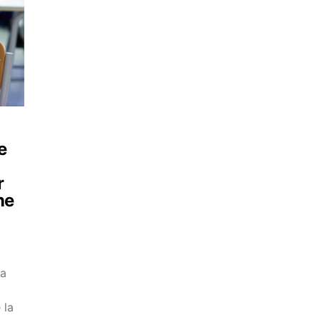
e
r
ne
 a
 la