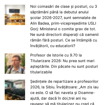
Noi comasări de clase și posturi, cu 3
săptămâni până la debutul anului
școlar 2026-2027, sunt semnalate de
Alin Badea, prim-vicepreședinte USLI
Gorj: Ministerul o comite grav de tot.
Ne sună directorii disperați că oamenii
rămân fără posturi. Ce se întâmplă cu
învățătorii, cu educatorii?
Profesor de Istorie cu 9.70 la
Titularizare 2026: Nu prea sunt mari
așteptările. Din păcate nu sunt posturi
titularizabile
Ședințele de repartizare a profesorilor
2026, la Sibiu. Învățătoare: „Am zis iau
ce este. O să fac naveta și Doamne-
ajută, dar dacă în doi,trei ani nu
reușesc să mă titularizez nu cred că