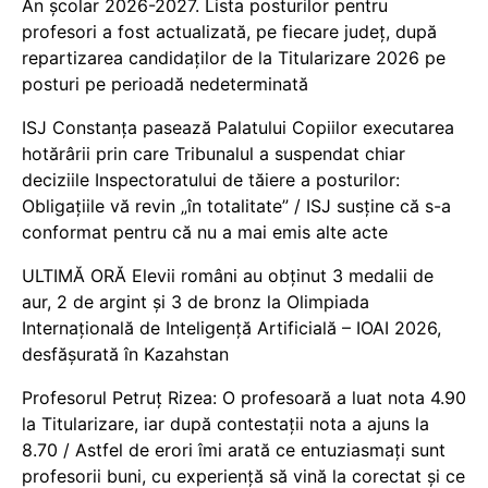
An școlar 2026-2027. Lista posturilor pentru
profesori a fost actualizată, pe fiecare județ, după
repartizarea candidaților de la Titularizare 2026 pe
posturi pe perioadă nedeterminată
ISJ Constanța pasează Palatului Copiilor executarea
hotărârii prin care Tribunalul a suspendat chiar
deciziile Inspectoratului de tăiere a posturilor:
Obligațiile vă revin „în totalitate” / ISJ susține că s-a
conformat pentru că nu a mai emis alte acte
ULTIMĂ ORĂ Elevii români au obținut 3 medalii de
aur, 2 de argint și 3 de bronz la Olimpiada
Internațională de Inteligență Artificială – IOAI 2026,
desfășurată în Kazahstan
Profesorul Petruț Rizea: O profesoară a luat nota 4.90
la Titularizare, iar după contestații nota a ajuns la
8.70 / Astfel de erori îmi arată ce entuziasmați sunt
profesorii buni, cu experiență să vină la corectat și ce