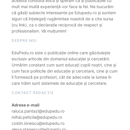
această conduită etică și sperăm că și publicațiile cu
mult mai multă experiență vor face la fel. Ne bucurăm
că găsiți subiecte interesante pe Edupedu.ro și suntem
siguri că înțelegeți rugămintea noastră de a cita sursa
(cu link), ca o declarație reciprocă de respect și
profesionalism. Vă mulțumim!
DESPRE NOI
EduPedu.ro este o publicație online care găzduiește
exclusiv articole din domeniul educației și cercetării.
Urmărim constant cum sunt educați copiii noștri, cine și
cum face politicile din educație și cercetare, cine și cum
îi formează pe profesori, cât de adecvate la lumea în
care trăim sunt sistemele de educație și cercetare.
CONTACT REDACȚIE
Adrese e-mail
raluca.pantazi@edupedu.ro
mihai.peticila@edupedu.ro
costin.ionescu@edupedu.ro
alexa.stanescu@edupedu.ro