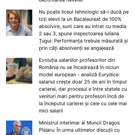
Nu poate liceul tehnologic să-i ducă pe
toți elevii la un Bacalaureat de 100%
absolvire, sunt care au intrat cu media
2 sau 3, spune inspectoarea Iuliana
Țugui: Performanța trebuie măsurată și
prin câți absolvenți se angajează
Evoluția salariilor profesorilor din
România nu se încadrează în niciun
model european - analiză Eurydice:
salariul crește doar 25 de ani în timpul
carierei, dar procesul e între statele cu
venituri mari pentru profesori încă de
la începutul carierei și cele cu cele mai
mici salarii
Ministrul interimar al Muncii Dragos
Pîslaru: În urma ultimelor discuții cu