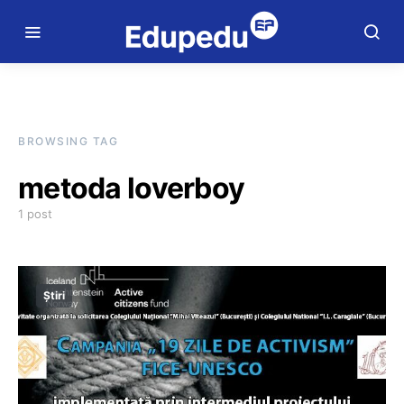
BROWSING TAG
metoda loverboy
1 post
Știri