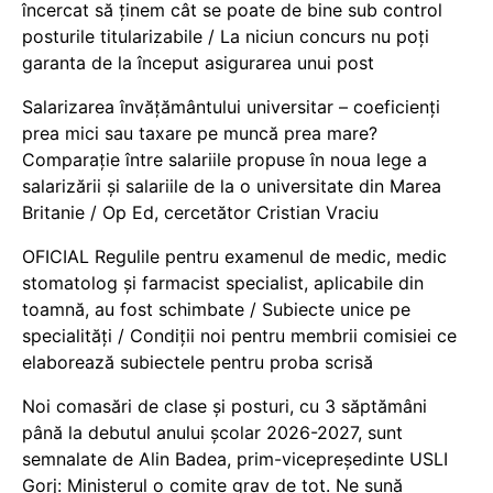
încercat să ținem cât se poate de bine sub control
posturile titularizabile / La niciun concurs nu poți
garanta de la început asigurarea unui post
Salarizarea învățământului universitar – coeficienți
prea mici sau taxare pe muncă prea mare?
Comparație între salariile propuse în noua lege a
salarizării și salariile de la o universitate din Marea
Britanie / Op Ed, cercetător Cristian Vraciu
OFICIAL Regulile pentru examenul de medic, medic
stomatolog și farmacist specialist, aplicabile din
toamnă, au fost schimbate / Subiecte unice pe
specialități / Condiții noi pentru membrii comisiei ce
elaborează subiectele pentru proba scrisă
Noi comasări de clase și posturi, cu 3 săptămâni
până la debutul anului școlar 2026-2027, sunt
semnalate de Alin Badea, prim-vicepreședinte USLI
Gorj: Ministerul o comite grav de tot. Ne sună