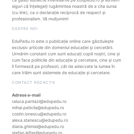
siguri că înțelegeți rugămintea noastră de a cita sursa
(cu link), ca o declarație reciprocă de respect și
profesionalism. Vă mulțumim!
DESPRE NOI
EduPedu.ro este o publicație online care găzduiește
exclusiv articole din domeniul educației și cercetării.
Urmărim constant cum sunt educați copiii noștri, cine și
cum face politicile din educație și cercetare, cine și cum
îi formează pe profesori, cât de adecvate la lumea în
care trăim sunt sistemele de educație și cercetare.
CONTACT REDACȚIE
Adrese e-mail
raluca.pantazi@edupedu.ro
mihai.peticila@edupedu.ro
costin.ionescu@edupedu.ro
alexa.stanescu@edupedu.ro
diana.ghimisi@edupedu.ro
stefan.lefter@edupedu.ro