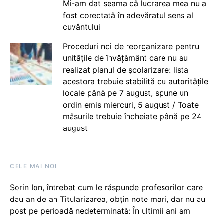
Mi-am dat seama că lucrarea mea nu a
fost corectată în adevăratul sens al
cuvântului
Proceduri noi de reorganizare pentru
unitățile de învățământ care nu au
realizat planul de școlarizare: lista
acestora trebuie stabilită cu autoritățile
locale până pe 7 august, spune un
ordin emis miercuri, 5 august / Toate
măsurile trebuie încheiate până pe 24
august
CELE MAI NOI
Sorin Ion, întrebat cum le răspunde profesorilor care
dau an de an Titularizarea, obțin note mari, dar nu au
post pe perioadă nedeterminată: În ultimii ani am