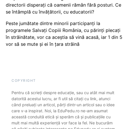
directorii disperați că oamenii rămân fără posturi. Ce
se întâmplă cu învățătorii, cu educatorii?
Peste jumătate dintre minorii participanți la
programele Salvați Copiii România, cu părinți plecați
în străinătate, vor ca aceștia să vină acasă, iar 1 din 5
vor să se mute și ei în țara străină
COPYRIGHT
Pentru că scrieți despre educație, sau cu atât mai mult
datorită acestui lucru, ar fi util să citați cu link, atunci
când preluați un articol, părți dintr-un articol sau o idee
care v-a inspirat. Noi, la EduPedu.ro ne-am asumat
această conduită etică și sperăm că și publicațiile cu
mult mai multă experiență vor face la fel. Ne bucurăm
că găsiți subiecte interesante pe Edupedu.ro și suntem