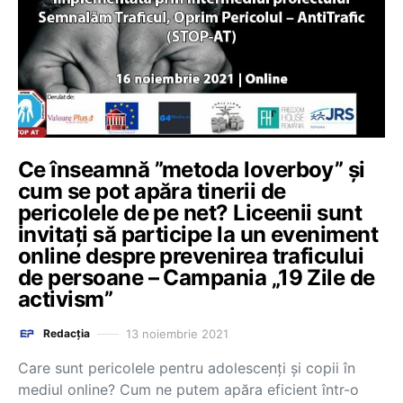
Ce înseamnă ”metoda loverboy” și
cum se pot apăra tinerii de
pericolele de pe net? Liceenii sunt
invitați să participe la un eveniment
online despre prevenirea traficului
de persoane – Campania „19 Zile de
activism”
13 noiembrie 2021
Redacția
Care sunt pericolele pentru adolescenți și copii în
mediul online? Cum ne putem apăra eficient într-o