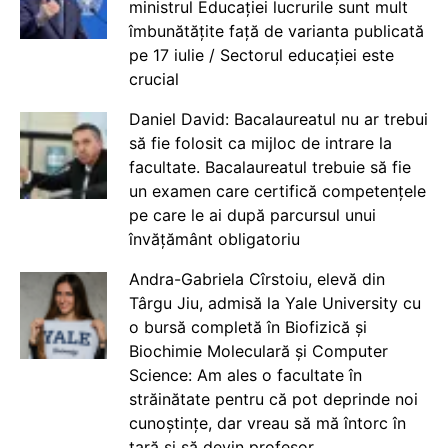
ministrul Educației lucrurile sunt mult
îmbunătățite față de varianta publicată
pe 17 iulie / Sectorul educației este
crucial
Daniel David: Bacalaureatul nu ar trebui
să fie folosit ca mijloc de intrare la
facultate. Bacalaureatul trebuie să fie
un examen care certifică competențele
pe care le ai după parcursul unui
învățământ obligatoriu
Andra-Gabriela Cîrstoiu, elevă din
Târgu Jiu, admisă la Yale University cu
o bursă completă în Biofizică și
Biochimie Moleculară și Computer
Science: Am ales o facultate în
străinătate pentru că pot deprinde noi
cunoștințe, dar vreau să mă întorc în
țară și să devin profesor