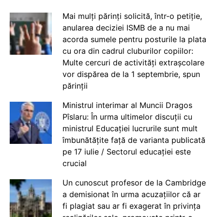
Mai mulți părinți solicită, într-o petiție,
anularea deciziei ISMB de a nu mai
acorda sumele pentru posturile la plata
cu ora din cadrul cluburilor copiilor:
Multe cercuri de activități extrașcolare
vor dispărea de la 1 septembrie, spun
părinții
Ministrul interimar al Muncii Dragos
Pîslaru: În urma ultimelor discuții cu
ministrul Educației lucrurile sunt mult
îmbunătățite față de varianta publicată
pe 17 iulie / Sectorul educației este
crucial
Un cunoscut profesor de la Cambridge
a demisionat în urma acuzațiilor că ar
fi plagiat sau ar fi exagerat în privința