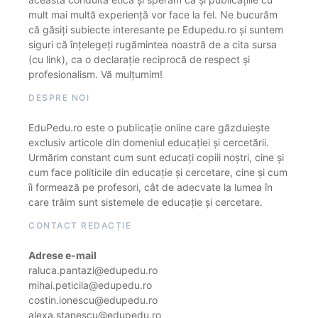
mult mai multă experiență vor face la fel. Ne bucurăm
că găsiți subiecte interesante pe Edupedu.ro și suntem
siguri că înțelegeți rugămintea noastră de a cita sursa
(cu link), ca o declarație reciprocă de respect și
profesionalism. Vă mulțumim!
DESPRE NOI
EduPedu.ro este o publicație online care găzduiește
exclusiv articole din domeniul educației și cercetării.
Urmărim constant cum sunt educați copiii noștri, cine și
cum face politicile din educație și cercetare, cine și cum
îi formează pe profesori, cât de adecvate la lumea în
care trăim sunt sistemele de educație și cercetare.
CONTACT REDACȚIE
Adrese e-mail
raluca.pantazi@edupedu.ro
mihai.peticila@edupedu.ro
costin.ionescu@edupedu.ro
alexa.stanescu@edupedu.ro