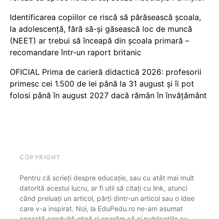
Identificarea copiilor ce riscă să părăsească școala,
la adolescență, fără să-și găsească loc de muncă
(NEET) ar trebui să înceapă din școala primară –
recomandare într-un raport britanic
OFICIAL Prima de carieră didactică 2026: profesorii
primesc cei 1.500 de lei până la 31 august și îi pot
folosi până în august 2027 dacă rămân în învățământ
COPYRIGHT
Pentru că scrieți despre educație, sau cu atât mai mult
datorită acestui lucru, ar fi util să citați cu link, atunci
când preluați un articol, părți dintr-un articol sau o idee
care v-a inspirat. Noi, la EduPedu.ro ne-am asumat
această conduită etică și sperăm că și publicațiile cu