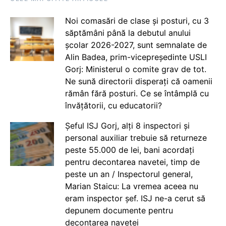
Noi comasări de clase și posturi, cu 3
săptămâni până la debutul anului
școlar 2026-2027, sunt semnalate de
Alin Badea, prim-vicepreședinte USLI
Gorj: Ministerul o comite grav de tot.
Ne sună directorii disperați că oamenii
rămân fără posturi. Ce se întâmplă cu
învățătorii, cu educatorii?
Șeful ISJ Gorj, alți 8 inspectori și
personal auxiliar trebuie să returneze
peste 55.000 de lei, bani acordați
pentru decontarea navetei, timp de
peste un an / Inspectorul general,
Marian Staicu: La vremea aceea nu
eram inspector șef. ISJ ne-a cerut să
depunem documente pentru
decontarea navetei