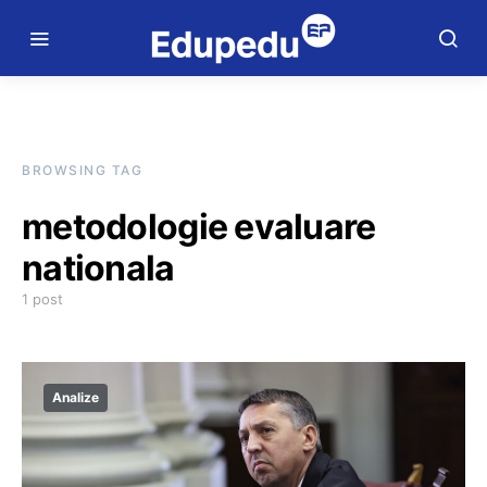
BROWSING TAG
metodologie evaluare
nationala
1 post
Analize