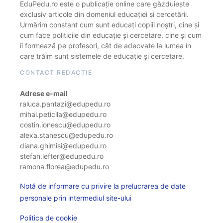
EduPedu.ro este o publicație online care găzduiește
exclusiv articole din domeniul educației și cercetării.
Urmărim constant cum sunt educați copiii noștri, cine și
cum face politicile din educație și cercetare, cine și cum
îi formează pe profesori, cât de adecvate la lumea în
care trăim sunt sistemele de educație și cercetare.
CONTACT REDACȚIE
Adrese e-mail
raluca.pantazi@edupedu.ro
mihai.peticila@edupedu.ro
costin.ionescu@edupedu.ro
alexa.stanescu@edupedu.ro
diana.ghimisi@edupedu.ro
stefan.lefter@edupedu.ro
ramona.florea@edupedu.ro
Notă de informare cu privire la prelucrarea de date
personale prin intermediul site-ului
Politica de cookie