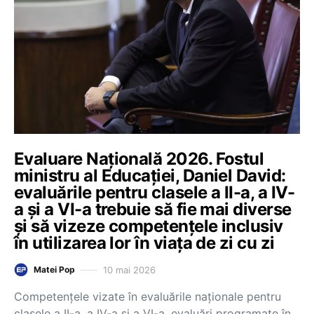
Evaluare Națională 2026. Fostul
ministru al Educației, Daniel David:
evaluările pentru clasele a II-a, a IV-
a și a VI-a trebuie să fie mai diverse
și să vizeze competențele inclusiv
în utilizarea lor în viața de zi cu zi
10 mai 2026
Matei Pop
Competențele vizate în evaluările naționale pentru
clasele a II-a, a IV-a și a VI-a, evaluări programate în