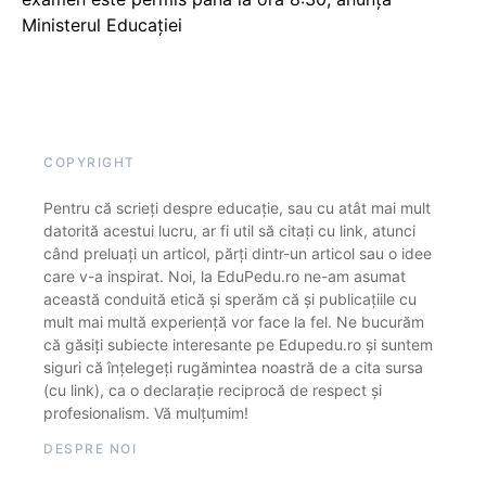
Ministerul Educației
COPYRIGHT
Pentru că scrieți despre educație, sau cu atât mai mult
datorită acestui lucru, ar fi util să citați cu link, atunci
când preluați un articol, părți dintr-un articol sau o idee
care v-a inspirat. Noi, la EduPedu.ro ne-am asumat
această conduită etică și sperăm că și publicațiile cu
mult mai multă experiență vor face la fel. Ne bucurăm
că găsiți subiecte interesante pe Edupedu.ro și suntem
siguri că înțelegeți rugămintea noastră de a cita sursa
(cu link), ca o declarație reciprocă de respect și
profesionalism. Vă mulțumim!
DESPRE NOI