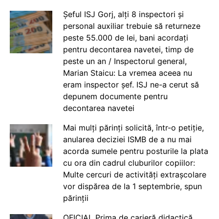
Șeful ISJ Gorj, alți 8 inspectori și
personal auxiliar trebuie să returneze
peste 55.000 de lei, bani acordați
pentru decontarea navetei, timp de
peste un an / Inspectorul general,
Marian Staicu: La vremea aceea nu
eram inspector șef. ISJ ne-a cerut să
depunem documente pentru
decontarea navetei
Mai mulți părinți solicită, într-o petiție,
anularea deciziei ISMB de a nu mai
acorda sumele pentru posturile la plata
cu ora din cadrul cluburilor copiilor:
Multe cercuri de activități extrașcolare
vor dispărea de la 1 septembrie, spun
părinții
OFICIAL Prima de carieră didactică