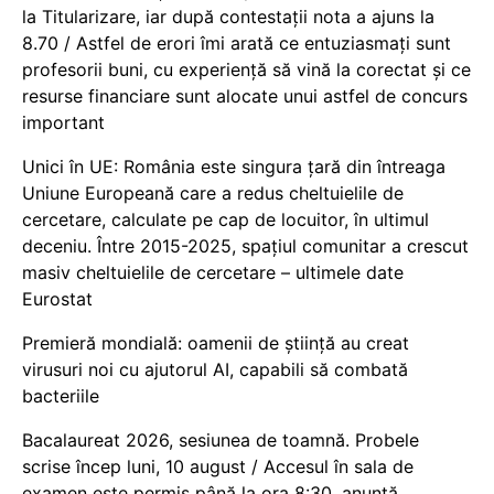
la Titularizare, iar după contestații nota a ajuns la
8.70 / Astfel de erori îmi arată ce entuziasmați sunt
profesorii buni, cu experiență să vină la corectat și ce
resurse financiare sunt alocate unui astfel de concurs
important
Unici în UE: România este singura țară din întreaga
Uniune Europeană care a redus cheltuielile de
cercetare, calculate pe cap de locuitor, în ultimul
deceniu. Între 2015-2025, spațiul comunitar a crescut
masiv cheltuielile de cercetare – ultimele date
Eurostat
Premieră mondială: oamenii de știință au creat
virusuri noi cu ajutorul AI, capabili să combată
bacteriile
Bacalaureat 2026, sesiunea de toamnă. Probele
scrise încep luni, 10 august / Accesul în sala de
examen este permis până la ora 8:30, anunță