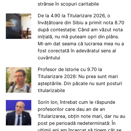
strânse în scopuri caritabile
De la 4.90 la Titularizare 2026, o
învățătoare din Sibiu a primit nota 8.70
după contestație: Când am văzut nota
inițială, nu mă puteam opri din plâns.
Mi-am dat seama că lucrarea mea nu a
fost corectată în adevăratul sens al
cuvântului
Profesor de Istorie cu 9.70 la
Titularizare 2026: Nu prea sunt mari
așteptările. Din păcate nu sunt posturi
titularizabile
Sorin Ion, întrebat cum le răspunde
profesorilor care dau an de an
Titularizarea, obțin note mari, dar nu au
post pe perioadă nedeterminată: În
ultimii ani am încercat să ținem cât se