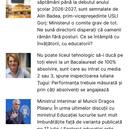
săptămâni până la debutul anului
școlar 2026-2027, sunt semnalate de
Alin Badea, prim-vicepreședinte USLI
Gorj: Ministerul o comite grav de tot.
Ne sună directorii disperați că oamenii
rămân fără posturi. Ce se întâmplă cu
învățătorii, cu educatorii?
Nu poate liceul tehnologic să-i ducă pe
toți elevii la un Bacalaureat de 100%
absolvire, sunt care au intrat cu media
2 sau 3, spune inspectoarea Iuliana
Țugui: Performanța trebuie măsurată și
prin câți absolvenți se angajează
Ministrul interimar al Muncii Dragos
Pîslaru: În urma ultimelor discuții cu
ministrul Educației lucrurile sunt mult
îmbunătățite față de varianta publicată
pe 17 iulie / Sectorul educației este