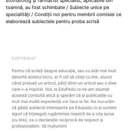
stomatolog și farmacist specialist, aplicabile din
toamnă, au fost schimbate / Subiecte unice pe
specialități / Condiții noi pentru membrii comisiei ce
elaborează subiectele pentru proba scrisă
COPYRIGHT
Pentru că scrieți despre educație, sau cu atât mai mult
datorită acestui lucru, ar fi util să citați cu link, atunci
când preluați un articol, părți dintr-un articol sau o idee
care v-a inspirat. Noi, la EduPedu.ro ne-am asumat
această conduită etică și sperăm că și publicațiile cu
mult mai multă experiență vor face la fel. Ne bucurăm
că găsiți subiecte interesante pe Edupedu.ro și suntem
siguri că înțelegeți rugămintea noastră de a cita sursa
(cu link), ca o declarație reciprocă de respect și
profesionalism. Vă mulțumim!