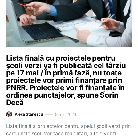
Lista finală cu proiectele pentru
școli verzi va fi publicată cel târziu
pe 17 mai / În primă fază, nu toate
proiectele vor primi finanțare prin
PNRR. Proiectele vor fi finanțate în
ordinea punctajelor, spune Sorin
Decă
9 mai 2024
Alexa Stănescu
Lista finală a proiectelor pentru apelul școli verzi prin
care unele școli vor face reabilitări, altele vor fi