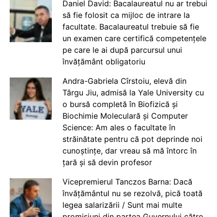
Daniel David: Bacalaureatul nu ar trebui
să fie folosit ca mijloc de intrare la
facultate. Bacalaureatul trebuie să fie
un examen care certifică competențele
pe care le ai după parcursul unui
învățământ obligatoriu
Andra-Gabriela Cîrstoiu, elevă din
Târgu Jiu, admisă la Yale University cu
o bursă completă în Biofizică și
Biochimie Moleculară și Computer
Science: Am ales o facultate în
străinătate pentru că pot deprinde noi
cunoștințe, dar vreau să mă întorc în
țară și să devin profesor
Vicepremierul Tanczos Barna: Dacă
învățământul nu se rezolvă, pică toată
legea salarizării / Sunt mai multe
promisiuni din partea Guvernului către