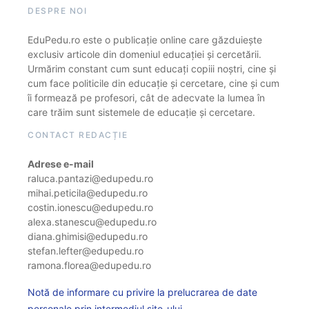
DESPRE NOI
EduPedu.ro este o publicație online care găzduiește
exclusiv articole din domeniul educației și cercetării.
Urmărim constant cum sunt educați copiii noștri, cine și
cum face politicile din educație și cercetare, cine și cum
îi formează pe profesori, cât de adecvate la lumea în
care trăim sunt sistemele de educație și cercetare.
CONTACT REDACȚIE
Adrese e-mail
raluca.pantazi@edupedu.ro
mihai.peticila@edupedu.ro
costin.ionescu@edupedu.ro
alexa.stanescu@edupedu.ro
diana.ghimisi@edupedu.ro
stefan.lefter@edupedu.ro
ramona.florea@edupedu.ro
Notă de informare cu privire la prelucrarea de date
personale prin intermediul site-ului