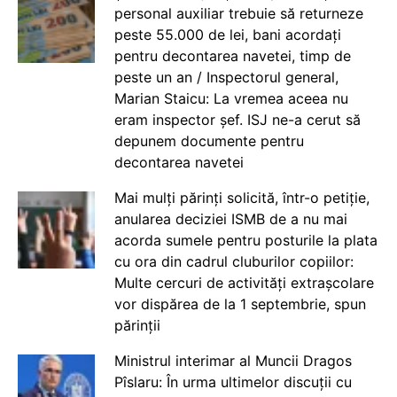
personal auxiliar trebuie să returneze
peste 55.000 de lei, bani acordați
pentru decontarea navetei, timp de
peste un an / Inspectorul general,
Marian Staicu: La vremea aceea nu
eram inspector șef. ISJ ne-a cerut să
depunem documente pentru
decontarea navetei
Mai mulți părinți solicită, într-o petiție,
anularea deciziei ISMB de a nu mai
acorda sumele pentru posturile la plata
cu ora din cadrul cluburilor copiilor:
Multe cercuri de activități extrașcolare
vor dispărea de la 1 septembrie, spun
părinții
Ministrul interimar al Muncii Dragos
Pîslaru: În urma ultimelor discuții cu