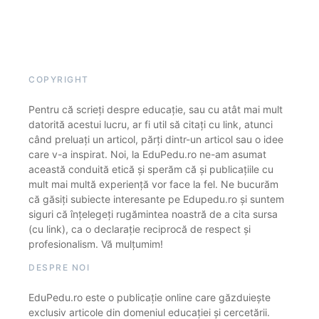
COPYRIGHT
Pentru că scrieți despre educație, sau cu atât mai mult
datorită acestui lucru, ar fi util să citați cu link, atunci
când preluați un articol, părți dintr-un articol sau o idee
care v-a inspirat. Noi, la EduPedu.ro ne-am asumat
această conduită etică și sperăm că și publicațiile cu
mult mai multă experiență vor face la fel. Ne bucurăm
că găsiți subiecte interesante pe Edupedu.ro și suntem
siguri că înțelegeți rugămintea noastră de a cita sursa
(cu link), ca o declarație reciprocă de respect și
profesionalism. Vă mulțumim!
DESPRE NOI
EduPedu.ro este o publicație online care găzduiește
exclusiv articole din domeniul educației și cercetării.