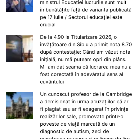
ministrul Educației lucrurile sunt mult
îmbunătățite față de varianta publicată
pe 17 iulie / Sectorul educației este
crucial
De la 4.90 la Titularizare 2026, o
învățătoare din Sibiu a primit nota 8.70
după contestație: Când am văzut nota
inițială, nu mă puteam opri din plâns.
Mi-am dat seama că lucrarea mea nu a
fost corectată în adevăratul sens al
cuvântului
Un cunoscut profesor de la Cambridge
a demisionat în urma acuzațiilor că ar
fi plagiat sau ar fi exagerat în privința
realizărilor sale, promovate printr-o
poveste de viață marcată de un
diagnostic de autism, zeci de
maratoane parcurse și milioane de lire