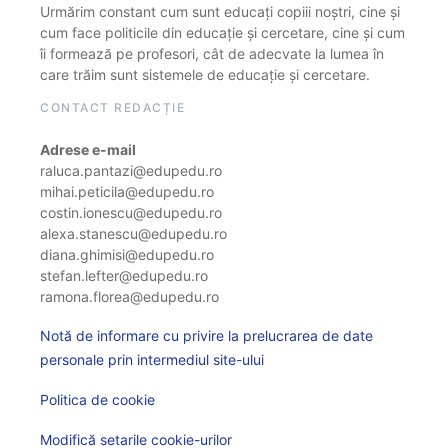
Urmărim constant cum sunt educați copiii noștri, cine și
cum face politicile din educație și cercetare, cine și cum
îi formează pe profesori, cât de adecvate la lumea în
care trăim sunt sistemele de educație și cercetare.
CONTACT REDACȚIE
Adrese e-mail
raluca.pantazi@edupedu.ro
mihai.peticila@edupedu.ro
costin.ionescu@edupedu.ro
alexa.stanescu@edupedu.ro
diana.ghimisi@edupedu.ro
stefan.lefter@edupedu.ro
ramona.florea@edupedu.ro
Notă de informare cu privire la prelucrarea de date
personale prin intermediul site-ului
Politica de cookie
Modifică setarile cookie-urilor