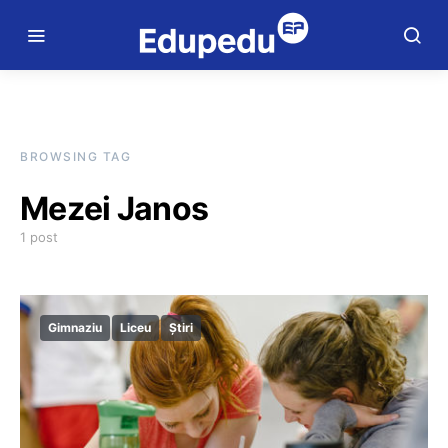
BROWSING TAG
Mezei Janos
1 post
Gimnaziu
Liceu
Știri