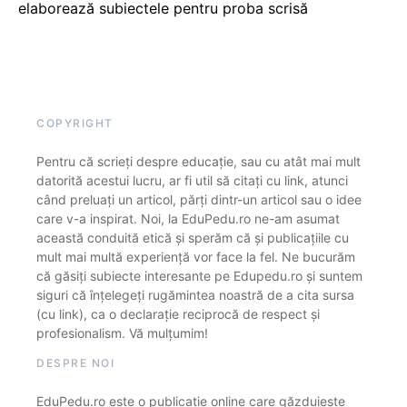
elaborează subiectele pentru proba scrisă
COPYRIGHT
Pentru că scrieți despre educație, sau cu atât mai mult
datorită acestui lucru, ar fi util să citați cu link, atunci
când preluați un articol, părți dintr-un articol sau o idee
care v-a inspirat. Noi, la EduPedu.ro ne-am asumat
această conduită etică și sperăm că și publicațiile cu
mult mai multă experiență vor face la fel. Ne bucurăm
că găsiți subiecte interesante pe Edupedu.ro și suntem
siguri că înțelegeți rugămintea noastră de a cita sursa
(cu link), ca o declarație reciprocă de respect și
profesionalism. Vă mulțumim!
DESPRE NOI
EduPedu.ro este o publicație online care găzduiește