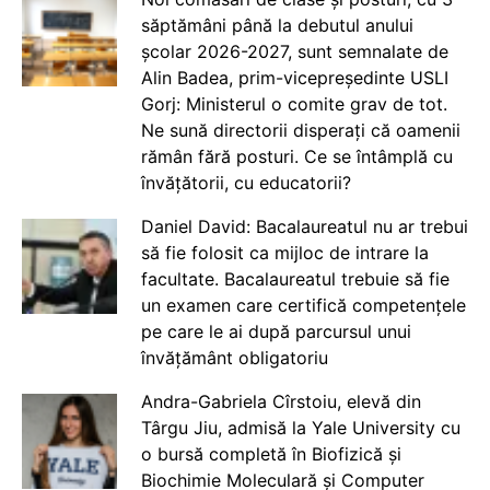
săptămâni până la debutul anului
școlar 2026-2027, sunt semnalate de
Alin Badea, prim-vicepreședinte USLI
Gorj: Ministerul o comite grav de tot.
Ne sună directorii disperați că oamenii
rămân fără posturi. Ce se întâmplă cu
învățătorii, cu educatorii?
Daniel David: Bacalaureatul nu ar trebui
să fie folosit ca mijloc de intrare la
facultate. Bacalaureatul trebuie să fie
un examen care certifică competențele
pe care le ai după parcursul unui
învățământ obligatoriu
Andra-Gabriela Cîrstoiu, elevă din
Târgu Jiu, admisă la Yale University cu
o bursă completă în Biofizică și
Biochimie Moleculară și Computer