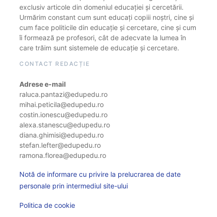
exclusiv articole din domeniul educației și cercetării.
Urmărim constant cum sunt educați copiii noștri, cine și
cum face politicile din educație și cercetare, cine și cum
îi formează pe profesori, cât de adecvate la lumea în
care trăim sunt sistemele de educație și cercetare.
CONTACT REDACȚIE
Adrese e-mail
raluca.pantazi@edupedu.ro
mihai.peticila@edupedu.ro
costin.ionescu@edupedu.ro
alexa.stanescu@edupedu.ro
diana.ghimisi@edupedu.ro
stefan.lefter@edupedu.ro
ramona.florea@edupedu.ro
Notă de informare cu privire la prelucrarea de date
personale prin intermediul site-ului
Politica de cookie