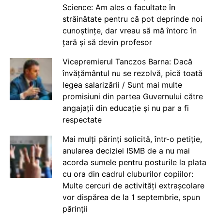
Science: Am ales o facultate în
străinătate pentru că pot deprinde noi
cunoștințe, dar vreau să mă întorc în
țară și să devin profesor
Vicepremierul Tanczos Barna: Dacă
învățământul nu se rezolvă, pică toată
legea salarizării / Sunt mai multe
promisiuni din partea Guvernului către
angajații din educație și nu par a fi
respectate
Mai mulți părinți solicită, într-o petiție,
anularea deciziei ISMB de a nu mai
acorda sumele pentru posturile la plata
cu ora din cadrul cluburilor copiilor:
Multe cercuri de activități extrașcolare
vor dispărea de la 1 septembrie, spun
părinții