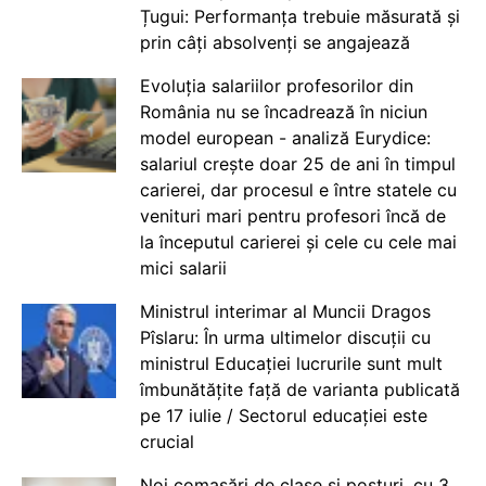
Țugui: Performanța trebuie măsurată și
prin câți absolvenți se angajează
Evoluția salariilor profesorilor din
România nu se încadrează în niciun
model european - analiză Eurydice:
salariul crește doar 25 de ani în timpul
carierei, dar procesul e între statele cu
venituri mari pentru profesori încă de
la începutul carierei și cele cu cele mai
mici salarii
Ministrul interimar al Muncii Dragos
Pîslaru: În urma ultimelor discuții cu
ministrul Educației lucrurile sunt mult
îmbunătățite față de varianta publicată
pe 17 iulie / Sectorul educației este
crucial
Noi comasări de clase și posturi, cu 3