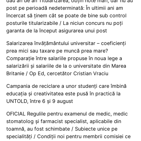
dau an de an Titularizarea, obțin note mari, dar nu au
post pe perioadă nedeterminată: În ultimii ani am
încercat să ținem cât se poate de bine sub control
posturile titularizabile / La niciun concurs nu poți
garanta de la început asigurarea unui post
Salarizarea învățământului universitar – coeficienți
prea mici sau taxare pe muncă prea mare?
Comparație între salariile propuse în noua lege a
salarizării și salariile de la o universitate din Marea
Britanie / Op Ed, cercetător Cristian Vraciu
Campania de reciclare a unor studenți care îmbină
educația și creativitatea este pusă în practică la
UNTOLD, între 6 și 9 august
OFICIAL Regulile pentru examenul de medic, medic
stomatolog și farmacist specialist, aplicabile din
toamnă, au fost schimbate / Subiecte unice pe
specialități / Condiții noi pentru membrii comisiei ce