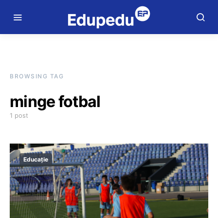
BROWSING TAG
minge fotbal
1 post
Educație