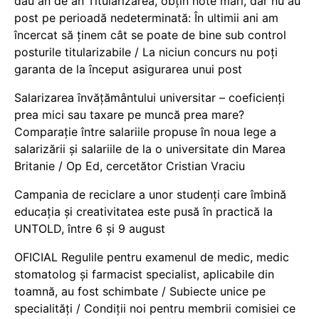
dau an de an Titularizarea, obțin note mari, dar nu au
post pe perioadă nedeterminată: În ultimii ani am
încercat să ținem cât se poate de bine sub control
posturile titularizabile / La niciun concurs nu poți
garanta de la început asigurarea unui post
Salarizarea învățământului universitar – coeficienți
prea mici sau taxare pe muncă prea mare?
Comparație între salariile propuse în noua lege a
salarizării și salariile de la o universitate din Marea
Britanie / Op Ed, cercetător Cristian Vraciu
Campania de reciclare a unor studenți care îmbină
educația și creativitatea este pusă în practică la
UNTOLD, între 6 și 9 august
OFICIAL Regulile pentru examenul de medic, medic
stomatolog și farmacist specialist, aplicabile din
toamnă, au fost schimbate / Subiecte unice pe
specialități / Condiții noi pentru membrii comisiei ce