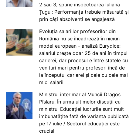
2 sau 3, spune inspectoarea Iuliana
Țugui: Performanța trebuie măsurată și
prin câți absolvenți se angajează
Evoluția salariilor profesorilor din
România nu se încadrează în niciun
model european - analiză Eurydice:
salariul crește doar 25 de ani în timpul
carierei, dar procesul e între statele cu
venituri mari pentru profesori încă de
la începutul carierei și cele cu cele mai
mici salarii
Ministrul interimar al Muncii Dragos
Pîslaru: În urma ultimelor discuții cu
ministrul Educației lucrurile sunt mult
îmbunătățite față de varianta publicată
pe 17 iulie / Sectorul educației este
crucial