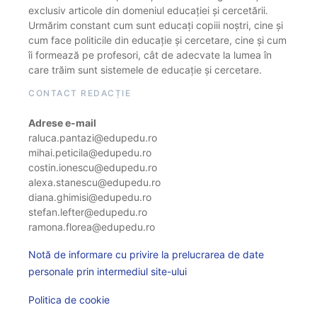
exclusiv articole din domeniul educației și cercetării.
Urmărim constant cum sunt educați copiii noștri, cine și
cum face politicile din educație și cercetare, cine și cum
îi formează pe profesori, cât de adecvate la lumea în
care trăim sunt sistemele de educație și cercetare.
CONTACT REDACȚIE
Adrese e-mail
raluca.pantazi@edupedu.ro
mihai.peticila@edupedu.ro
costin.ionescu@edupedu.ro
alexa.stanescu@edupedu.ro
diana.ghimisi@edupedu.ro
stefan.lefter@edupedu.ro
ramona.florea@edupedu.ro
Notă de informare cu privire la prelucrarea de date
personale prin intermediul site-ului
Politica de cookie