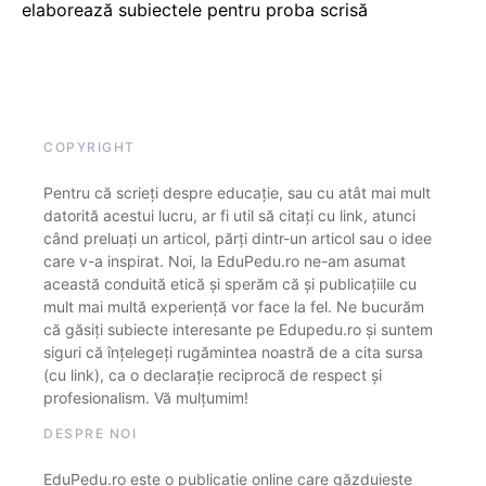
elaborează subiectele pentru proba scrisă
COPYRIGHT
Pentru că scrieți despre educație, sau cu atât mai mult
datorită acestui lucru, ar fi util să citați cu link, atunci
când preluați un articol, părți dintr-un articol sau o idee
care v-a inspirat. Noi, la EduPedu.ro ne-am asumat
această conduită etică și sperăm că și publicațiile cu
mult mai multă experiență vor face la fel. Ne bucurăm
că găsiți subiecte interesante pe Edupedu.ro și suntem
siguri că înțelegeți rugămintea noastră de a cita sursa
(cu link), ca o declarație reciprocă de respect și
profesionalism. Vă mulțumim!
DESPRE NOI
EduPedu.ro este o publicație online care găzduiește