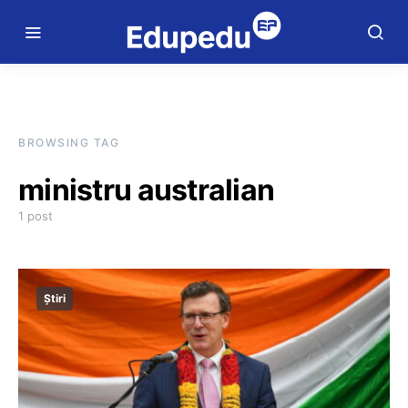
BROWSING TAG
ministru australian
1 post
Știri