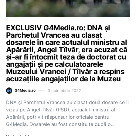
EXCLUSIV G4Media.ro: DNA și
Parchetul Vrancea au clasat
dosarele în care actualul ministru al
Apărării, Angel Tîlvăr, era acuzat că
și-ar fi întocmit teza de doctorat cu
angajații și pe calculatoarele
Muzeului Vrancei / Tîlvăr a respins
acuzațiile angajaților de la Muzeu
3 noiembrie 2022
G4Media.ro
DNA și Parchetul Vrancea au clasat două dosare ce îl
vizau pe Angel Tîlvăr (PSD), actualul ministru al
Apărării, potrivit răspunsurilor oficiale pentru
G4Media. Dosarele au fost constituite după o…