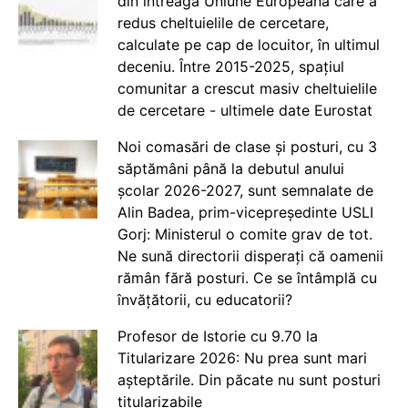
din întreaga Uniune Europeană care a
redus cheltuielile de cercetare,
calculate pe cap de locuitor, în ultimul
deceniu. Între 2015-2025, spațiul
comunitar a crescut masiv cheltuielile
de cercetare - ultimele date Eurostat
Noi comasări de clase și posturi, cu 3
săptămâni până la debutul anului
școlar 2026-2027, sunt semnalate de
Alin Badea, prim-vicepreședinte USLI
Gorj: Ministerul o comite grav de tot.
Ne sună directorii disperați că oamenii
rămân fără posturi. Ce se întâmplă cu
învățătorii, cu educatorii?
Profesor de Istorie cu 9.70 la
Titularizare 2026: Nu prea sunt mari
așteptările. Din păcate nu sunt posturi
titularizabile