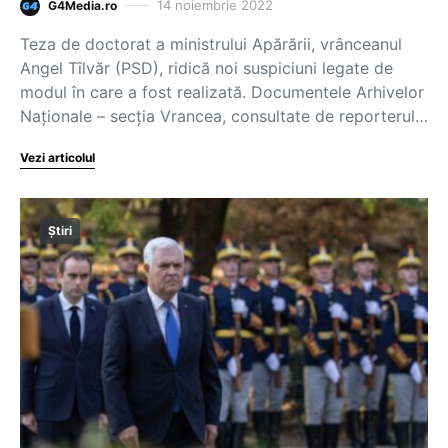
14 noiembrie 2022
G4Media.ro
Teza de doctorat a ministrului Apărării, vrânceanul
Angel Tîlvăr (PSD), ridică noi suspiciuni legate de
modul în care a fost realizată. Documentele Arhivelor
Naționale – secția Vrancea, consultate de reporterul…
Vezi articolul
Știri