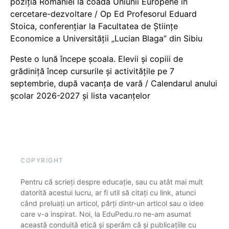
poziția României la coada Uniunii Europene în
cercetare-dezvoltare / Op Ed Profesorul Eduard
Stoica, conferențiar la Facultatea de Științe
Economice a Universității „Lucian Blaga” din Sibiu
Peste o lună începe școala. Elevii și copiii de
grădiniță încep cursurile și activitățile pe 7
septembrie, după vacanța de vară / Calendarul anului
școlar 2026-2027 și lista vacanțelor
COPYRIGHT
Pentru că scrieți despre educație, sau cu atât mai mult
datorită acestui lucru, ar fi util să citați cu link, atunci
când preluați un articol, părți dintr-un articol sau o idee
care v-a inspirat. Noi, la EduPedu.ro ne-am asumat
această conduită etică și sperăm că și publicațiile cu