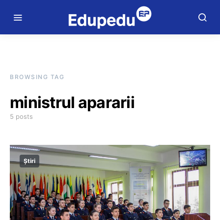
BROWSING TAG
ministrul apararii
5 posts
Știri