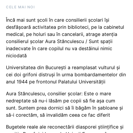
CELE MAI NOI
Încă mai sunt școli în care consilierii școlari își
desfășoară activitatea prin biblioteci, pe la cabinetul
medical, pe holuri sau în cancelarii, atrage atenția
consilierul școlar Aura Stănculescu / Sunt spații
inadecvate în care copilul nu va destăinui nimic
niciodată
Universitatea din București a reamplasat vulturul și
cei doi grifoni distruși în urma bombardamentelor din
anul 1944 pe frontonul Palatului Universității
Aura Stănculescu, consilier școlar: Este o mare
nedreptate să nu-i lăsăm pe copii să fie așa cum
sunt. Suntem prea dornici să îi băgăm în șabloane și
să-i corectăm, să invalidăm ceea ce fac diferit
Bugetele reale ale reconectării diasporei științifice și