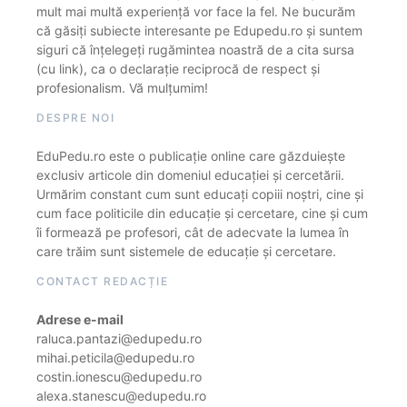
mult mai multă experiență vor face la fel. Ne bucurăm
că găsiți subiecte interesante pe Edupedu.ro și suntem
siguri că înțelegeți rugămintea noastră de a cita sursa
(cu link), ca o declarație reciprocă de respect și
profesionalism. Vă mulțumim!
DESPRE NOI
EduPedu.ro este o publicație online care găzduiește
exclusiv articole din domeniul educației și cercetării.
Urmărim constant cum sunt educați copiii noștri, cine și
cum face politicile din educație și cercetare, cine și cum
îi formează pe profesori, cât de adecvate la lumea în
care trăim sunt sistemele de educație și cercetare.
CONTACT REDACȚIE
Adrese e-mail
raluca.pantazi@edupedu.ro
mihai.peticila@edupedu.ro
costin.ionescu@edupedu.ro
alexa.stanescu@edupedu.ro