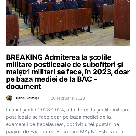
BREAKING Admiterea la școlile
militare postliceale de subofițeri și
maiștri militari se face, în 2023, doar
pe baza mediei de la BAC –
document
20 februarie 2023
Diana Ghimiși
În anul școlar 2023-2024, admiterea la școlile militare
postliceale se face doar pe baza mediei de la
examenul de bacalaureat, potrivit unei postări pe
pagina de Facebook „Recrutare MApN”. Este vorba…