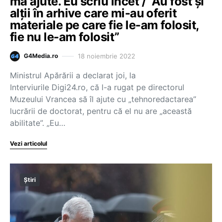
mă ajute. Eu scriu încet / ”Au fost și
alții în arhive care mi-au oferit
materiale pe care fie le-am folosit,
fie nu le-am folosit”
18 noiembrie 2022
G4Media.ro
Ministrul Apărării a declarat joi, la
Interviurile Digi24.ro, că l-a rugat pe directorul
Muzeului Vrancea să îl ajute cu „tehnoredactarea”
lucrării de doctorat, pentru că el nu are „această
abilitate”. „Eu…
Vezi articolul
Știri