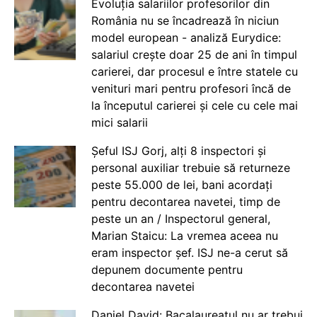
Evoluția salariilor profesorilor din
România nu se încadrează în niciun
model european - analiză Eurydice:
salariul crește doar 25 de ani în timpul
carierei, dar procesul e între statele cu
venituri mari pentru profesori încă de
la începutul carierei și cele cu cele mai
mici salarii
Șeful ISJ Gorj, alți 8 inspectori și
personal auxiliar trebuie să returneze
peste 55.000 de lei, bani acordați
pentru decontarea navetei, timp de
peste un an / Inspectorul general,
Marian Staicu: La vremea aceea nu
eram inspector șef. ISJ ne-a cerut să
depunem documente pentru
decontarea navetei
Daniel David: Bacalaureatul nu ar trebui