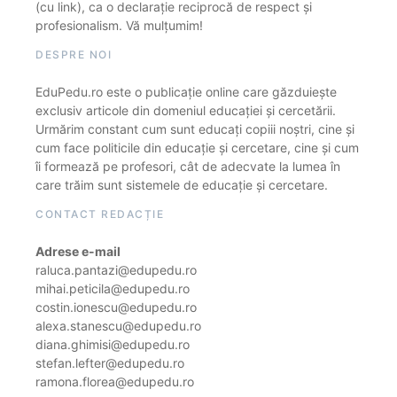
(cu link), ca o declarație reciprocă de respect și
profesionalism. Vă mulțumim!
DESPRE NOI
EduPedu.ro este o publicație online care găzduiește
exclusiv articole din domeniul educației și cercetării.
Urmărim constant cum sunt educați copiii noștri, cine și
cum face politicile din educație și cercetare, cine și cum
îi formează pe profesori, cât de adecvate la lumea în
care trăim sunt sistemele de educație și cercetare.
CONTACT REDACȚIE
Adrese e-mail
raluca.pantazi@edupedu.ro
mihai.peticila@edupedu.ro
costin.ionescu@edupedu.ro
alexa.stanescu@edupedu.ro
diana.ghimisi@edupedu.ro
stefan.lefter@edupedu.ro
ramona.florea@edupedu.ro