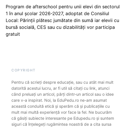
Program de afterschool pentru unii elevi din sectorul
1 în anul școlar 2026-2027, adoptat de Consiliul
Local: Părinții plătesc jumătate din sumă iar elevii cu
bursă socială, CES sau cu dizabilităţi vor participa
gratuit
COPYRIGHT
Pentru că scrieți despre educație, sau cu atât mai mult
datorită acestui lucru, ar fi util să citați cu link, atunci
când preluați un articol, părți dintr-un articol sau o idee
care v-a inspirat. Noi, la EduPedu.ro ne-am asumat
această conduită etică și sperăm că și publicațiile cu
mult mai multă experiență vor face la fel. Ne bucurăm
că găsiți subiecte interesante pe Edupedu.ro și suntem
siguri că înțelegeți rugămintea noastră de a cita sursa