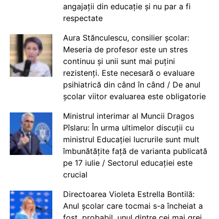
angajații din educație și nu par a fi
respectate
Aura Stănculescu, consilier școlar:
Meseria de profesor este un stres
continuu și unii sunt mai puțini
rezistenți. Este necesară o evaluare
psihiatrică din când în când / De anul
școlar viitor evaluarea este obligatorie
Ministrul interimar al Muncii Dragos
Pîslaru: În urma ultimelor discuții cu
ministrul Educației lucrurile sunt mult
îmbunătățite față de varianta publicată
pe 17 iulie / Sectorul educației este
crucial
Directoarea Violeta Estrella Bontilă:
Anul școlar care tocmai s-a încheiat a
fost, probabil, unul dintre cei mai grei