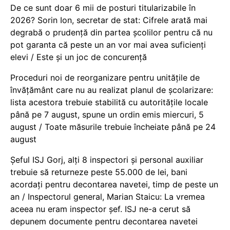
De ce sunt doar 6 mii de posturi titularizabile în
2026? Sorin Ion, secretar de stat: Cifrele arată mai
degrabă o prudență din partea școlilor pentru că nu
pot garanta că peste un an vor mai avea suficienți
elevi / Este și un joc de concurență
Proceduri noi de reorganizare pentru unitățile de
învățământ care nu au realizat planul de școlarizare:
lista acestora trebuie stabilită cu autoritățile locale
până pe 7 august, spune un ordin emis miercuri, 5
august / Toate măsurile trebuie încheiate până pe 24
august
Șeful ISJ Gorj, alți 8 inspectori și personal auxiliar
trebuie să returneze peste 55.000 de lei, bani
acordați pentru decontarea navetei, timp de peste un
an / Inspectorul general, Marian Staicu: La vremea
aceea nu eram inspector șef. ISJ ne-a cerut să
depunem documente pentru decontarea navetei