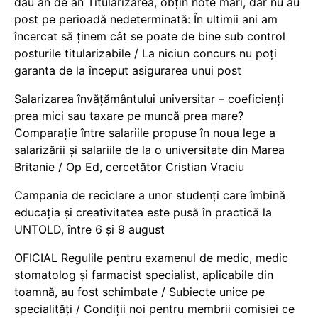
dau an de an Titularizarea, obțin note mari, dar nu au
post pe perioadă nedeterminată: În ultimii ani am
încercat să ținem cât se poate de bine sub control
posturile titularizabile / La niciun concurs nu poți
garanta de la început asigurarea unui post
Salarizarea învățământului universitar – coeficienți
prea mici sau taxare pe muncă prea mare?
Comparație între salariile propuse în noua lege a
salarizării și salariile de la o universitate din Marea
Britanie / Op Ed, cercetător Cristian Vraciu
Campania de reciclare a unor studenți care îmbină
educația și creativitatea este pusă în practică la
UNTOLD, între 6 și 9 august
OFICIAL Regulile pentru examenul de medic, medic
stomatolog și farmacist specialist, aplicabile din
toamnă, au fost schimbate / Subiecte unice pe
specialități / Condiții noi pentru membrii comisiei ce