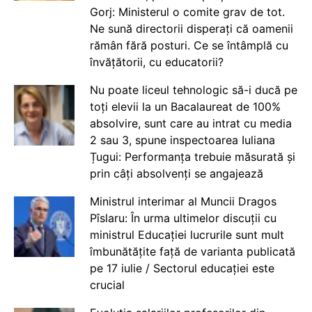
Gorj: Ministerul o comite grav de tot.
Ne sună directorii disperați că oamenii
rămân fără posturi. Ce se întâmplă cu
învățătorii, cu educatorii?
Nu poate liceul tehnologic să-i ducă pe
toți elevii la un Bacalaureat de 100%
absolvire, sunt care au intrat cu media
2 sau 3, spune inspectoarea Iuliana
Țugui: Performanța trebuie măsurată și
prin câți absolvenți se angajează
Ministrul interimar al Muncii Dragos
Pîslaru: În urma ultimelor discuții cu
ministrul Educației lucrurile sunt mult
îmbunătățite față de varianta publicată
pe 17 iulie / Sectorul educației este
crucial