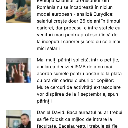
Evoluția salariilor profesorilor din
România nu se încadrează în niciun
model european - analiză Eurydice:
salariul crește doar 25 de ani în timpul
carierei, dar procesul e între statele cu
venituri mari pentru profesori încă de
la începutul carierei și cele cu cele mai
mici salarii
Mai mulți părinți solicită, într-o petiție,
anularea deciziei ISMB de a nu mai
acorda sumele pentru posturile la plata
cu ora din cadrul cluburilor copiilor:
Multe cercuri de activități extrașcolare
vor dispărea de la 1 septembrie, spun
părinții
Daniel David: Bacalaureatul nu ar trebui
să fie folosit ca mijloc de intrare la
facultate. Bacalaureatul trebuie să fie