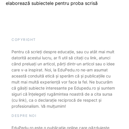
elaborează subiectele pentru proba scrisă
COPYRIGHT
Pentru că scrieți despre educație, sau cu atât mai mult
datorită acestui lucru, ar fi util să citați cu link, atunci
când preluați un articol, părți dintr-un articol sau o idee
care v-a inspirat. Noi, la EduPedu.ro ne-am asumat
această conduită etică și sperăm că și publicațiile cu
mult mai multă experiență vor face la fel. Ne bucurăm
că găsiți subiecte interesante pe Edupedu.ro și suntem
siguri că înțelegeți rugămintea noastră de a cita sursa
(cu link), ca o declarație reciprocă de respect și
profesionalism. Vă mulțumim!
DESPRE NOI
EduPedu.ro este o publicație online care găzduiește