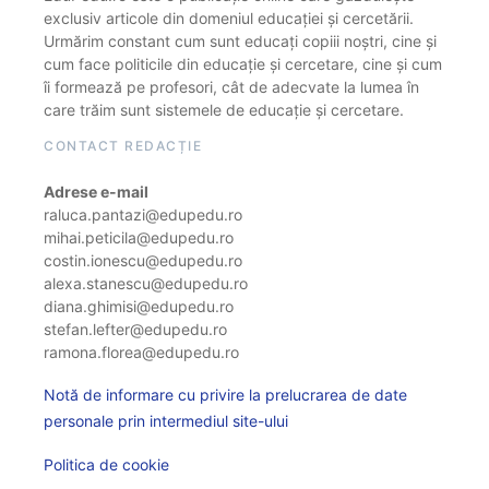
exclusiv articole din domeniul educației și cercetării.
Urmărim constant cum sunt educați copiii noștri, cine și
cum face politicile din educație și cercetare, cine și cum
îi formează pe profesori, cât de adecvate la lumea în
care trăim sunt sistemele de educație și cercetare.
CONTACT REDACȚIE
Adrese e-mail
raluca.pantazi@edupedu.ro
mihai.peticila@edupedu.ro
costin.ionescu@edupedu.ro
alexa.stanescu@edupedu.ro
diana.ghimisi@edupedu.ro
stefan.lefter@edupedu.ro
ramona.florea@edupedu.ro
Notă de informare cu privire la prelucrarea de date
personale prin intermediul site-ului
Politica de cookie