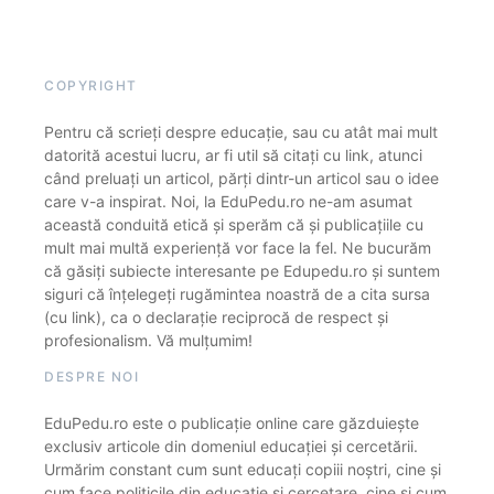
COPYRIGHT
Pentru că scrieți despre educație, sau cu atât mai mult
datorită acestui lucru, ar fi util să citați cu link, atunci
când preluați un articol, părți dintr-un articol sau o idee
care v-a inspirat. Noi, la EduPedu.ro ne-am asumat
această conduită etică și sperăm că și publicațiile cu
mult mai multă experiență vor face la fel. Ne bucurăm
că găsiți subiecte interesante pe Edupedu.ro și suntem
siguri că înțelegeți rugămintea noastră de a cita sursa
(cu link), ca o declarație reciprocă de respect și
profesionalism. Vă mulțumim!
DESPRE NOI
EduPedu.ro este o publicație online care găzduiește
exclusiv articole din domeniul educației și cercetării.
Urmărim constant cum sunt educați copiii noștri, cine și
cum face politicile din educație și cercetare, cine și cum