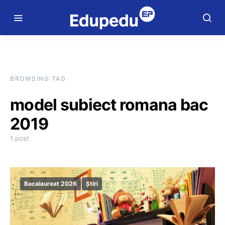
BROWSING TAG
model subiect romana bac
2019
1 post
Bacalaureat 2026
Știri