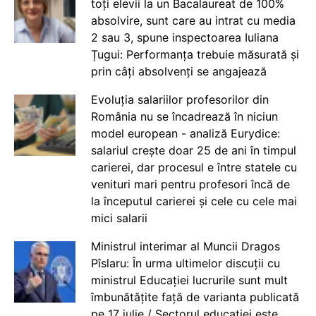
toți elevii la un Bacalaureat de 100%
absolvire, sunt care au intrat cu media
2 sau 3, spune inspectoarea Iuliana
Țugui: Performanța trebuie măsurată și
prin câți absolvenți se angajează
Evoluția salariilor profesorilor din
România nu se încadrează în niciun
model european - analiză Eurydice:
salariul crește doar 25 de ani în timpul
carierei, dar procesul e între statele cu
venituri mari pentru profesori încă de
la începutul carierei și cele cu cele mai
mici salarii
Ministrul interimar al Muncii Dragos
Pîslaru: În urma ultimelor discuții cu
ministrul Educației lucrurile sunt mult
îmbunătățite față de varianta publicată
pe 17 iulie / Sectorul educației este