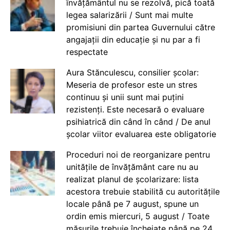
învățământul nu se rezolvă, pică toată
legea salarizării / Sunt mai multe
promisiuni din partea Guvernului către
angajații din educație și nu par a fi
respectate
Aura Stănculescu, consilier școlar:
Meseria de profesor este un stres
continuu și unii sunt mai puțini
rezistenți. Este necesară o evaluare
psihiatrică din când în când / De anul
școlar viitor evaluarea este obligatorie
Proceduri noi de reorganizare pentru
unitățile de învățământ care nu au
realizat planul de școlarizare: lista
acestora trebuie stabilită cu autoritățile
locale până pe 7 august, spune un
ordin emis miercuri, 5 august / Toate
măsurile trebuie încheiate până pe 24