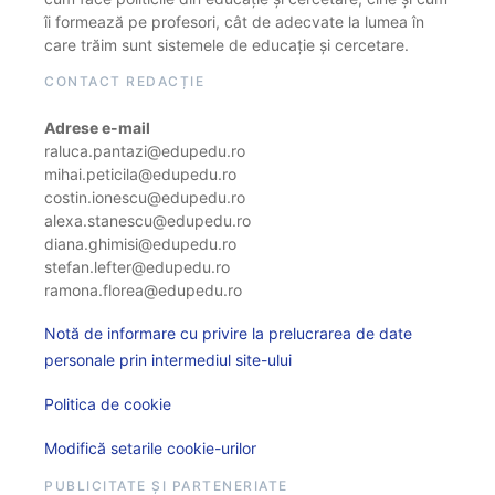
îi formează pe profesori, cât de adecvate la lumea în
care trăim sunt sistemele de educație și cercetare.
CONTACT REDACȚIE
Adrese e-mail
raluca.pantazi@edupedu.ro
mihai.peticila@edupedu.ro
costin.ionescu@edupedu.ro
alexa.stanescu@edupedu.ro
diana.ghimisi@edupedu.ro
stefan.lefter@edupedu.ro
ramona.florea@edupedu.ro
Notă de informare cu privire la prelucrarea de date
personale prin intermediul site-ului
Politica de cookie
Modifică setarile cookie-urilor
PUBLICITATE ȘI PARTENERIATE