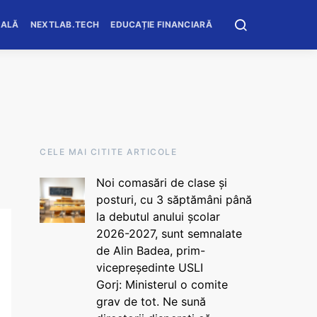
OALĂ
NEXTLAB.TECH
EDUCAȚIE FINANCIARĂ
CELE MAI CITITE ARTICOLE
Noi comasări de clase și
posturi, cu 3 săptămâni până
la debutul anului școlar
2026-2027, sunt semnalate
de Alin Badea, prim-
vicepreședinte USLI
Gorj: Ministerul o comite
grav de tot. Ne sună