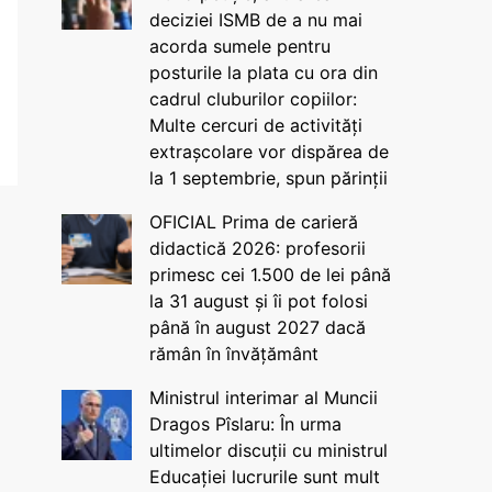
deciziei ISMB de a nu mai
acorda sumele pentru
posturile la plata cu ora din
cadrul cluburilor copiilor:
Multe cercuri de activități
extrașcolare vor dispărea de
la 1 septembrie, spun părinții
OFICIAL Prima de carieră
didactică 2026: profesorii
primesc cei 1.500 de lei până
la 31 august și îi pot folosi
până în august 2027 dacă
rămân în învățământ
Ministrul interimar al Muncii
Dragos Pîslaru: În urma
ultimelor discuții cu ministrul
Educației lucrurile sunt mult