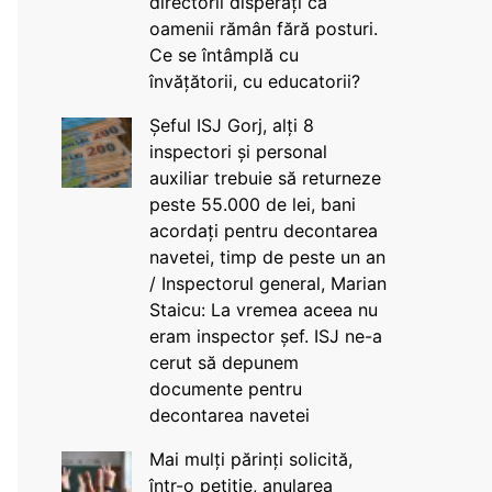
directorii disperați că
oamenii rămân fără posturi.
Ce se întâmplă cu
învățătorii, cu educatorii?
Șeful ISJ Gorj, alți 8
inspectori și personal
auxiliar trebuie să returneze
peste 55.000 de lei, bani
acordați pentru decontarea
navetei, timp de peste un an
/ Inspectorul general, Marian
Staicu: La vremea aceea nu
eram inspector șef. ISJ ne-a
cerut să depunem
documente pentru
decontarea navetei
Mai mulți părinți solicită,
într-o petiție, anularea