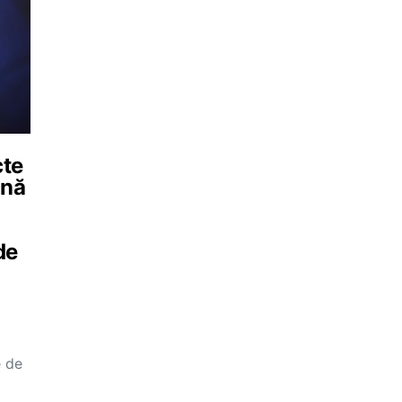
cte
ână
de
e de