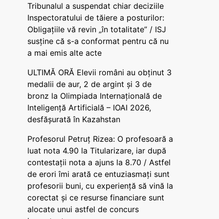
Tribunalul a suspendat chiar deciziile
Inspectoratului de tăiere a posturilor:
Obligațiile vă revin „în totalitate” / ISJ
susține că s-a conformat pentru că nu
a mai emis alte acte
ULTIMĂ ORĂ Elevii români au obținut 3
medalii de aur, 2 de argint și 3 de
bronz la Olimpiada Internațională de
Inteligență Artificială – IOAI 2026,
desfășurată în Kazahstan
Profesorul Petruț Rizea: O profesoară a
luat nota 4.90 la Titularizare, iar după
contestații nota a ajuns la 8.70 / Astfel
de erori îmi arată ce entuziasmați sunt
profesorii buni, cu experiență să vină la
corectat și ce resurse financiare sunt
alocate unui astfel de concurs