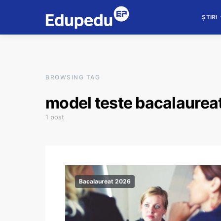
ȘTIRI
BROWSING TAG
model teste bacalaurea
1 post
Bacalaureat 2026