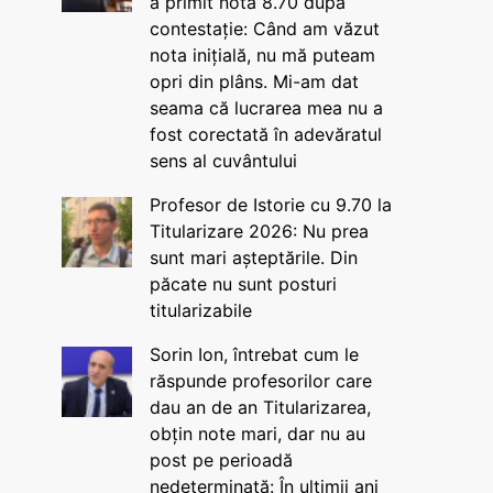
a primit nota 8.70 după
contestație: Când am văzut
nota inițială, nu mă puteam
opri din plâns. Mi-am dat
seama că lucrarea mea nu a
fost corectată în adevăratul
sens al cuvântului
Profesor de Istorie cu 9.70 la
Titularizare 2026: Nu prea
sunt mari așteptările. Din
păcate nu sunt posturi
titularizabile
Sorin Ion, întrebat cum le
răspunde profesorilor care
dau an de an Titularizarea,
obțin note mari, dar nu au
post pe perioadă
nedeterminată: În ultimii ani