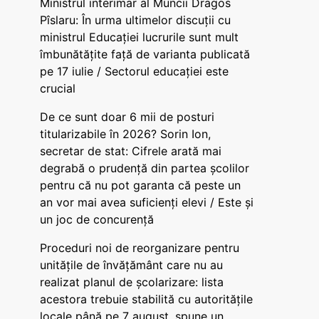
Ministrul interimar al Muncii Dragos
Pîslaru: În urma ultimelor discuții cu
ministrul Educației lucrurile sunt mult
îmbunătățite față de varianta publicată
pe 17 iulie / Sectorul educației este
crucial
De ce sunt doar 6 mii de posturi
titularizabile în 2026? Sorin Ion,
secretar de stat: Cifrele arată mai
degrabă o prudență din partea școlilor
pentru că nu pot garanta că peste un
an vor mai avea suficienți elevi / Este și
un joc de concurență
Proceduri noi de reorganizare pentru
unitățile de învățământ care nu au
realizat planul de școlarizare: lista
acestora trebuie stabilită cu autoritățile
locale până pe 7 august, spune un