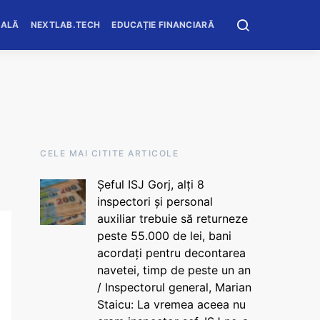
OALĂ
NEXTLAB.TECH
EDUCAȚIE FINANCIARĂ
CELE MAI CITITE ARTICOLE
Șeful ISJ Gorj, alți 8
inspectori și personal
auxiliar trebuie să returneze
peste 55.000 de lei, bani
acordați pentru decontarea
navetei, timp de peste un an
/ Inspectorul general, Marian
Staicu: La vremea aceea nu