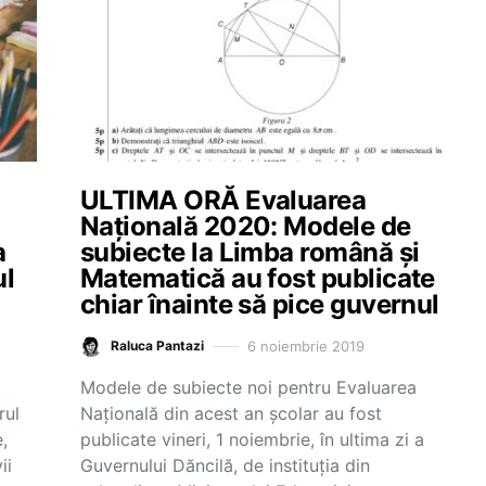
ULTIMA ORĂ Evaluarea
Națională 2020: Modele de
a
subiecte la Limba română și
ul
Matematică au fost publicate
chiar înainte să pice guvernul
6 noiembrie 2019
Raluca Pantazi
Modele de subiecte noi pentru Evaluarea
rul
Națională din acest an școlar au fost
,
publicate vineri, 1 noiembrie, în ultima zi a
ii
Guvernului Dăncilă, de instituția din