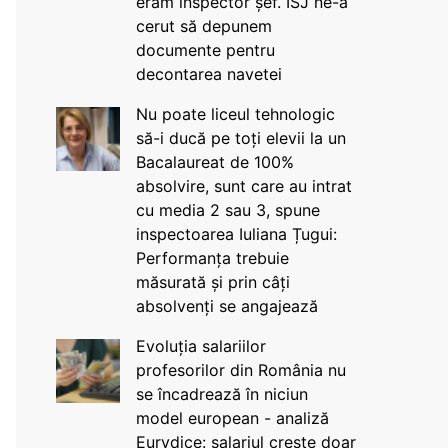
eram inspector șef. ISJ ne-a
cerut să depunem
documente pentru
decontarea navetei
Nu poate liceul tehnologic
să-i ducă pe toți elevii la un
Bacalaureat de 100%
absolvire, sunt care au intrat
cu media 2 sau 3, spune
inspectoarea Iuliana Țugui:
Performanța trebuie
măsurată și prin câți
absolvenți se angajează
Evoluția salariilor
profesorilor din România nu
se încadrează în niciun
model european - analiză
Eurydice: salariul crește doar