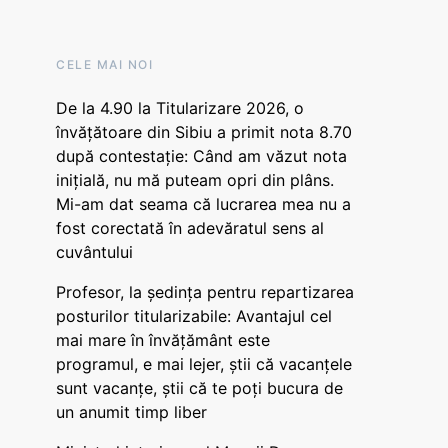
CELE MAI NOI
De la 4.90 la Titularizare 2026, o
învățătoare din Sibiu a primit nota 8.70
după contestație: Când am văzut nota
inițială, nu mă puteam opri din plâns.
Mi-am dat seama că lucrarea mea nu a
fost corectată în adevăratul sens al
cuvântului
Profesor, la ședința pentru repartizarea
posturilor titularizabile: Avantajul cel
mai mare în învățământ este
programul, e mai lejer, știi că vacanțele
sunt vacanţe, știi că te poți bucura de
un anumit timp liber