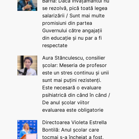
Barna: Dacă învățământul nu
se rezolvă, pică toată legea
salarizării / Sunt mai multe
promisiuni din partea
Guvernului către angajații
din educație și nu par a fi
respectate
Aura Stănculescu, consilier
școlar: Meseria de profesor
este un stres continuu și unii
sunt mai puțini rezistenți.
Este necesară o evaluare
psihiatrică din când în când /
De anul școlar viitor
evaluarea este obligatorie
Directoarea Violeta Estrella
Bontilă: Anul școlar care
tocmai s-a încheiat a fost,