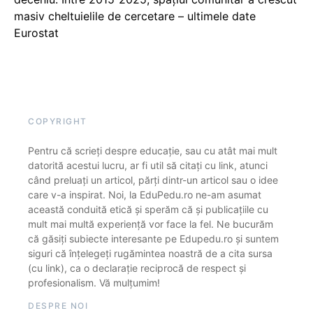
masiv cheltuielile de cercetare – ultimele date
Eurostat
COPYRIGHT
Pentru că scrieți despre educație, sau cu atât mai mult
datorită acestui lucru, ar fi util să citați cu link, atunci
când preluați un articol, părți dintr-un articol sau o idee
care v-a inspirat. Noi, la EduPedu.ro ne-am asumat
această conduită etică și sperăm că și publicațiile cu
mult mai multă experiență vor face la fel. Ne bucurăm
că găsiți subiecte interesante pe Edupedu.ro și suntem
siguri că înțelegeți rugămintea noastră de a cita sursa
(cu link), ca o declarație reciprocă de respect și
profesionalism. Vă mulțumim!
DESPRE NOI