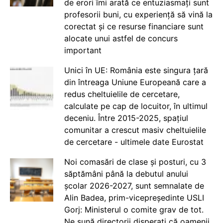
de erori îmi arată ce entuziasmați sunt
profesorii buni, cu experiență să vină la
corectat și ce resurse financiare sunt
alocate unui astfel de concurs
important
Unici în UE: România este singura țară
din întreaga Uniune Europeană care a
redus cheltuielile de cercetare,
calculate pe cap de locuitor, în ultimul
deceniu. Între 2015-2025, spațiul
comunitar a crescut masiv cheltuielile
de cercetare - ultimele date Eurostat
Noi comasări de clase și posturi, cu 3
săptămâni până la debutul anului
școlar 2026-2027, sunt semnalate de
Alin Badea, prim-vicepreședinte USLI
Gorj: Ministerul o comite grav de tot.
Ne sună directorii disperați că oamenii