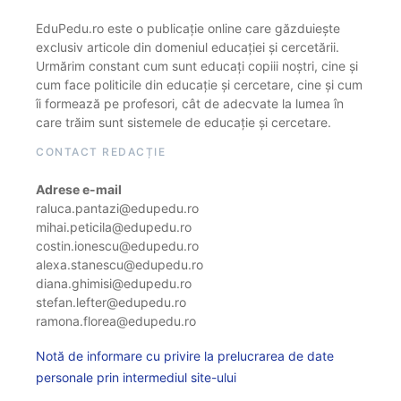
EduPedu.ro este o publicație online care găzduiește
exclusiv articole din domeniul educației și cercetării.
Urmărim constant cum sunt educați copiii noștri, cine și
cum face politicile din educație și cercetare, cine și cum
îi formează pe profesori, cât de adecvate la lumea în
care trăim sunt sistemele de educație și cercetare.
CONTACT REDACȚIE
Adrese e-mail
raluca.pantazi@edupedu.ro
mihai.peticila@edupedu.ro
costin.ionescu@edupedu.ro
alexa.stanescu@edupedu.ro
diana.ghimisi@edupedu.ro
stefan.lefter@edupedu.ro
ramona.florea@edupedu.ro
Notă de informare cu privire la prelucrarea de date
personale prin intermediul site-ului