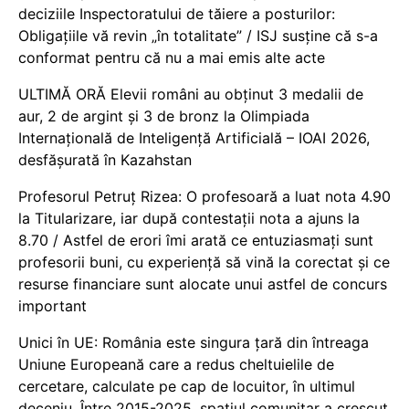
deciziile Inspectoratului de tăiere a posturilor:
Obligațiile vă revin „în totalitate” / ISJ susține că s-a
conformat pentru că nu a mai emis alte acte
ULTIMĂ ORĂ Elevii români au obținut 3 medalii de
aur, 2 de argint și 3 de bronz la Olimpiada
Internațională de Inteligență Artificială – IOAI 2026,
desfășurată în Kazahstan
Profesorul Petruț Rizea: O profesoară a luat nota 4.90
la Titularizare, iar după contestații nota a ajuns la
8.70 / Astfel de erori îmi arată ce entuziasmați sunt
profesorii buni, cu experiență să vină la corectat și ce
resurse financiare sunt alocate unui astfel de concurs
important
Unici în UE: România este singura țară din întreaga
Uniune Europeană care a redus cheltuielile de
cercetare, calculate pe cap de locuitor, în ultimul
deceniu. Între 2015-2025, spațiul comunitar a crescut