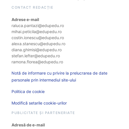
CONTACT REDACȚIE
Adrese e-mail
raluca.pantazi@edupedu.ro
mihai.peticila@edupedu.ro
costin.ionescu@edupedu.ro
alexa.stanescu@edupedu.ro
diana.ghimisi@edupedu.ro
stefan.lefter@edupedu.ro
ramona.florea@edupedu.ro
Notă de informare cu privire la prelucrarea de date
personale prin intermediul site-ului
Politica de cookie
Modifică setarile cookie-urilor
PUBLICITATE ȘI PARTENERIATE
Adresă de e-mail