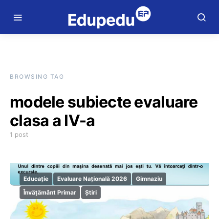
BROWSING TAG
modele subiecte evaluare
clasa a IV-a
1 post
Educație
Evaluare Națională 2026
Gimnaziu
Învățământ Primar
Știri