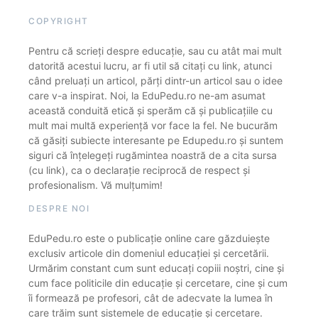
COPYRIGHT
Pentru că scrieți despre educație, sau cu atât mai mult
datorită acestui lucru, ar fi util să citați cu link, atunci
când preluați un articol, părți dintr-un articol sau o idee
care v-a inspirat. Noi, la EduPedu.ro ne-am asumat
această conduită etică și sperăm că și publicațiile cu
mult mai multă experiență vor face la fel. Ne bucurăm
că găsiți subiecte interesante pe Edupedu.ro și suntem
siguri că înțelegeți rugămintea noastră de a cita sursa
(cu link), ca o declarație reciprocă de respect și
profesionalism. Vă mulțumim!
DESPRE NOI
EduPedu.ro este o publicație online care găzduiește
exclusiv articole din domeniul educației și cercetării.
Urmărim constant cum sunt educați copiii noștri, cine și
cum face politicile din educație și cercetare, cine și cum
îi formează pe profesori, cât de adecvate la lumea în
care trăim sunt sistemele de educație și cercetare.