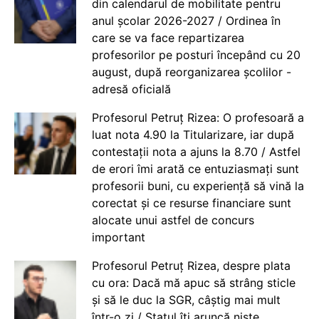
din calendarul de mobilitate pentru
anul școlar 2026-2027 / Ordinea în
care se va face repartizarea
profesorilor pe posturi începând cu 20
august, după reorganizarea școlilor -
adresă oficială
Profesorul Petruț Rizea: O profesoară a
luat nota 4.90 la Titularizare, iar după
contestații nota a ajuns la 8.70 / Astfel
de erori îmi arată ce entuziasmați sunt
profesorii buni, cu experiență să vină la
corectat și ce resurse financiare sunt
alocate unui astfel de concurs
important
Profesorul Petruț Rizea, despre plata
cu ora: Dacă mă apuc să strâng sticle
și să le duc la SGR, câștig mai mult
într-o zi / Statul îți aruncă niște