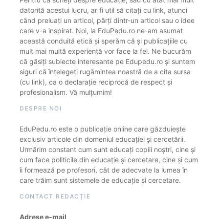
datorită acestui lucru, ar fi util să citați cu link, atunci
când preluați un articol, părți dintr-un articol sau o idee
care v-a inspirat. Noi, la EduPedu.ro ne-am asumat
această conduită etică și sperăm că și publicațiile cu
mult mai multă experiență vor face la fel. Ne bucurăm
că găsiți subiecte interesante pe Edupedu.ro și suntem
siguri că înțelegeți rugămintea noastră de a cita sursa
(cu link), ca o declarație reciprocă de respect și
profesionalism. Vă mulțumim!
DESPRE NOI
EduPedu.ro este o publicație online care găzduiește
exclusiv articole din domeniul educației și cercetării.
Urmărim constant cum sunt educați copiii noștri, cine și
cum face politicile din educație și cercetare, cine și cum
îi formează pe profesori, cât de adecvate la lumea în
care trăim sunt sistemele de educație și cercetare.
CONTACT REDACȚIE
Adrese e-mail