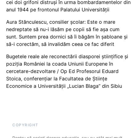
cei doi grifoni distruși în urma bombardamentelor din
anul 1944 pe frontonul Palatului Universității
Aura Stănculescu, consilier școlar: Este o mare
nedreptate să nu-i lăsăm pe copii să fie așa cum
sunt. Suntem prea dornici să îi băgăm în șabloane și
să-i corectăm, să invalidăm ceea ce fac diferit
Bugetele reale ale reconectării diasporei științifice și
poziția României la coada Uniunii Europene în
cercetare-dezvoltare / Op Ed Profesorul Eduard
Stoica, conferențiar la Facultatea de Științe
Economice a Universității „Lucian Blaga” din Sibiu
COPYRIGHT
Pentru că scrieți despre educație, sau cu atât mai mult