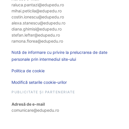
raluca.pantazi@edupedu.ro
mihai.peticila@edupedu.ro
costin.ionescu@edupedu.ro
alexa.stanescu@edupedu.ro
diana.ghimisi@edupedu.ro
stefan.lefter@edupedu.ro
ramona.florea@edupedu.ro
Notă de informare cu privire la prelucrarea de date
personale prin intermediul site-ului
Politica de cookie
Modifică setarile cookie-urilor
PUBLICITATE ȘI PARTENERIATE
Adresă de e-mail
comunicare@edupedu.ro