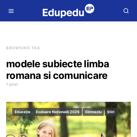
BROWSING TAG
modele subiecte limba
romana si comunicare
1 post
Educație
Evaluare Națională 2026
Gimnaziu
Știri