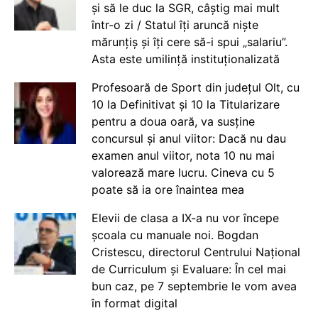
și să le duc la SGR, câștig mai mult
într-o zi / Statul îți aruncă niște
mărunțiș și îți cere să-i spui „salariu”.
Asta este umilință instituționalizată
Profesoară de Sport din județul Olt, cu
10 la Definitivat și 10 la Titularizare
pentru a doua oară, va susține
concursul și anul viitor: Dacă nu dau
examen anul viitor, nota 10 nu mai
valorează mare lucru. Cineva cu 5
poate să ia ore înaintea mea
Elevii de clasa a IX-a nu vor începe
școala cu manuale noi. Bogdan
Cristescu, directorul Centrului Național
de Curriculum și Evaluare: În cel mai
bun caz, pe 7 septembrie le vom avea
în format digital