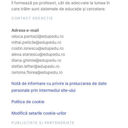
îi formează pe profesori, cât de adecvate la lumea în
care trăim sunt sistemele de educație și cercetare.
CONTACT REDACȚIE
Adrese e-mail
raluca.pantazi@edupedu.ro
mihai.peticila@edupedu.ro
costin.ionescu@edupedu.ro
alexa.stanescu@edupedu.ro
diana.ghimisi@edupedu.ro
stefan.lefter@edupedu.ro
ramona.florea@edupedu.ro
Notă de informare cu privire la prelucrarea de date
personale prin intermediul site-ului
Politica de cookie
Modifică setarile cookie-urilor
PUBLICITATE ȘI PARTENERIATE