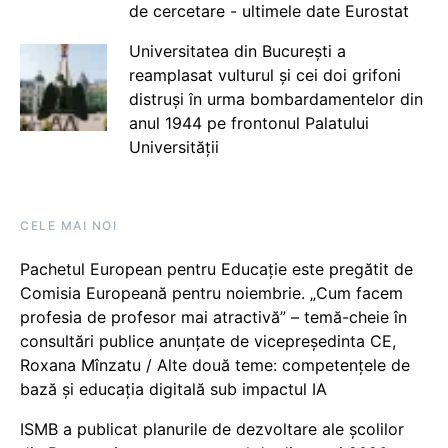
de cercetare - ultimele date Eurostat
Universitatea din București a
reamplasat vulturul și cei doi grifoni
distruși în urma bombardamentelor din
anul 1944 pe frontonul Palatului
Universității
CELE MAI NOI
Pachetul European pentru Educație este pregătit de
Comisia Europeană pentru noiembrie. „Cum facem
profesia de profesor mai atractivă” – temă-cheie în
consultări publice anunțate de vicepreședinta CE,
Roxana Mînzatu / Alte două teme: competențele de
bază și educația digitală sub impactul IA
ISMB a publicat planurile de dezvoltare ale școlilor