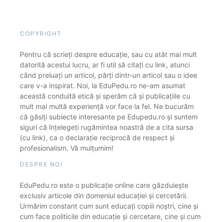
COPYRIGHT
Pentru că scrieți despre educație, sau cu atât mai mult
datorită acestui lucru, ar fi util să citați cu link, atunci
când preluați un articol, părți dintr-un articol sau o idee
care v-a inspirat. Noi, la EduPedu.ro ne-am asumat
această conduită etică și sperăm că și publicațiile cu
mult mai multă experiență vor face la fel. Ne bucurăm
că găsiți subiecte interesante pe Edupedu.ro și suntem
siguri că înțelegeți rugămintea noastră de a cita sursa
(cu link), ca o declarație reciprocă de respect și
profesionalism. Vă mulțumim!
DESPRE NOI
EduPedu.ro este o publicație online care găzduiește
exclusiv articole din domeniul educației și cercetării.
Urmărim constant cum sunt educați copiii noștri, cine și
cum face politicile din educație și cercetare, cine și cum