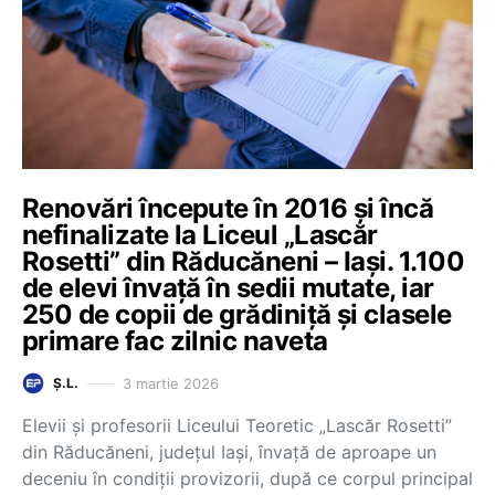
Renovări începute în 2016 și încă
nefinalizate la Liceul „Lascăr
Rosetti” din Răducăneni – Iași. 1.100
de elevi învață în sedii mutate, iar
250 de copii de grădiniță și clasele
primare fac zilnic naveta
3 martie 2026
Ș.L.
Elevii și profesorii Liceului Teoretic „Lascăr Rosetti”
din Răducăneni, județul Iași, învață de aproape un
deceniu în condiții provizorii, după ce corpul principal