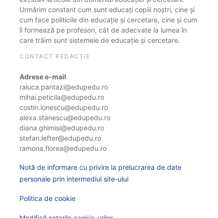
Urmărim constant cum sunt educați copiii noștri, cine și
cum face politicile din educație și cercetare, cine și cum
îi formează pe profesori, cât de adecvate la lumea în
care trăim sunt sistemele de educație și cercetare.
CONTACT REDACȚIE
Adrese e-mail
raluca.pantazi@edupedu.ro
mihai.peticila@edupedu.ro
costin.ionescu@edupedu.ro
alexa.stanescu@edupedu.ro
diana.ghimisi@edupedu.ro
stefan.lefter@edupedu.ro
ramona.florea@edupedu.ro
Notă de informare cu privire la prelucrarea de date
personale prin intermediul site-ului
Politica de cookie
Modifică setarile cookie-urilor