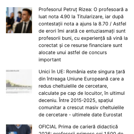
Profesorul Petruț Rizea: O profesoară a
luat nota 4.90 la Titularizare, iar după
contestații nota a ajuns la 8.70 / Astfel
de erori îmi arată ce entuziasmați sunt
profesorii buni, cu experiență să vină la
corectat și ce resurse financiare sunt
alocate unui astfel de concurs
important
Unici în UE: România este singura țară
din întreaga Uniune Europeană care a
redus cheltuielile de cercetare,
calculate pe cap de locuitor, în ultimul
deceniu. Între 2015-2025, spațiul
comunitar a crescut masiv cheltuielile
de cercetare - ultimele date Eurostat
OFICIAL Prima de carieră didactică
2026: profesorii primesc cei 1.500 de