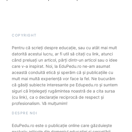
COPYRIGHT
Pentru că scrieți despre educație, sau cu atât mai mult
datorită acestui lucru, ar fi util să citați cu link, atunci
când preluați un articol, părți dintr-un articol sau o idee
care v-a inspirat. Noi, la EduPedu.ro ne-am asumat
această conduită etică și sperăm că și publicațiile cu
mult mai multă experiență vor face la fel. Ne bucurăm
că găsiți subiecte interesante pe Edupedu.ro și suntem
siguri că înțelegeți rugămintea noastră de a cita sursa
(cu link), ca o declarație reciprocă de respect și
profesionalism. Vă mulțumim!
DESPRE NOI
EduPedu.ro este o publicație online care găzduiește
exclusiv articole din domeniul educației și cercetării.