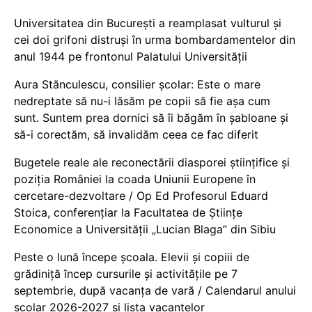
Universitatea din București a reamplasat vulturul și
cei doi grifoni distruși în urma bombardamentelor din
anul 1944 pe frontonul Palatului Universității
Aura Stănculescu, consilier școlar: Este o mare
nedreptate să nu-i lăsăm pe copii să fie așa cum
sunt. Suntem prea dornici să îi băgăm în șabloane și
să-i corectăm, să invalidăm ceea ce fac diferit
Bugetele reale ale reconectării diasporei științifice și
poziția României la coada Uniunii Europene în
cercetare-dezvoltare / Op Ed Profesorul Eduard
Stoica, conferențiar la Facultatea de Științe
Economice a Universității „Lucian Blaga” din Sibiu
Peste o lună începe școala. Elevii și copiii de
grădiniță încep cursurile și activitățile pe 7
septembrie, după vacanța de vară / Calendarul anului
școlar 2026-2027 și lista vacanțelor