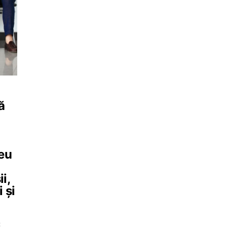
ă
ceu
i,
 și