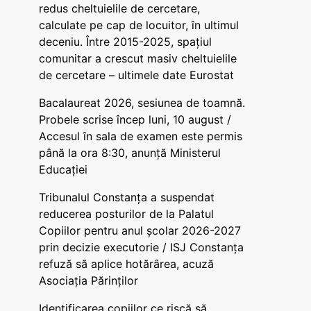
redus cheltuielile de cercetare,
calculate pe cap de locuitor, în ultimul
deceniu. Între 2015-2025, spațiul
comunitar a crescut masiv cheltuielile
de cercetare – ultimele date Eurostat
Bacalaureat 2026, sesiunea de toamnă.
Probele scrise încep luni, 10 august /
Accesul în sala de examen este permis
până la ora 8:30, anunță Ministerul
Educației
Tribunalul Constanța a suspendat
reducerea posturilor de la Palatul
Copiilor pentru anul școlar 2026-2027
prin decizie executorie / ISJ Constanța
refuză să aplice hotărârea, acuză
Asociația Părinților
Identificarea copiilor ce riscă să