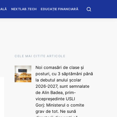
OALĂ
NEXTLAB.TECH
EDUCAȚIE FINANCIARĂ
CELE MAI CITITE ARTICOLE
Noi comasări de clase și
posturi, cu 3 săptămâni până
la debutul anului școlar
2026-2027, sunt semnalate
de Alin Badea, prim-
vicepreședinte USLI
Gorj: Ministerul o comite
grav de tot. Ne sună