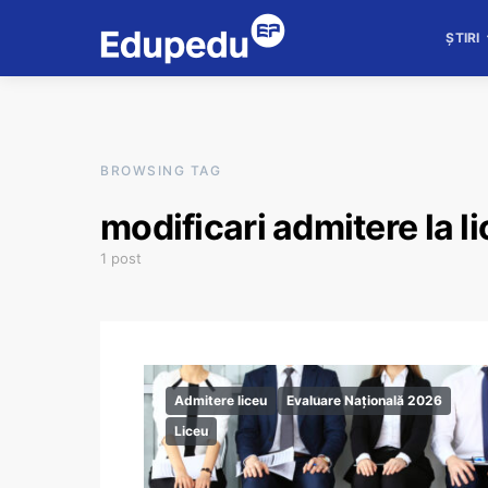
ȘTIRI
BROWSING TAG
modificari admitere la l
1 post
Admitere liceu
Evaluare Națională 2026
Liceu