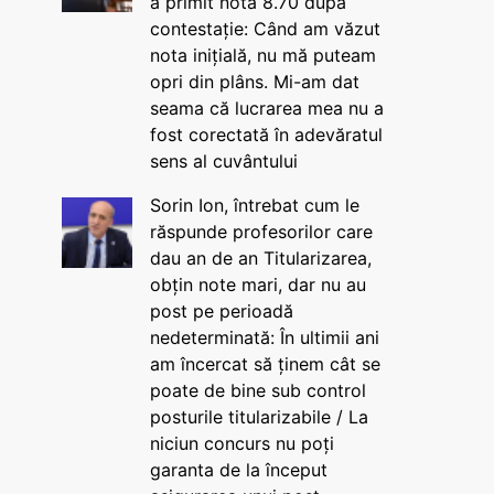
a primit nota 8.70 după
contestație: Când am văzut
nota inițială, nu mă puteam
opri din plâns. Mi-am dat
seama că lucrarea mea nu a
fost corectată în adevăratul
sens al cuvântului
Sorin Ion, întrebat cum le
răspunde profesorilor care
dau an de an Titularizarea,
obțin note mari, dar nu au
post pe perioadă
nedeterminată: În ultimii ani
am încercat să ținem cât se
poate de bine sub control
posturile titularizabile / La
niciun concurs nu poți
garanta de la început