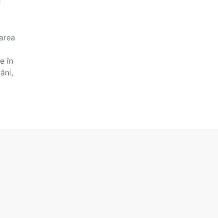
i
area
e în
âni,