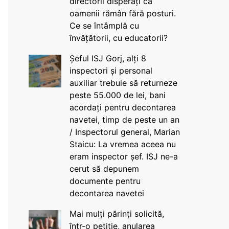
directorii disperați că
oamenii rămân fără posturi.
Ce se întâmplă cu
învățătorii, cu educatorii?
Șeful ISJ Gorj, alți 8
inspectori și personal
auxiliar trebuie să returneze
peste 55.000 de lei, bani
acordați pentru decontarea
navetei, timp de peste un an
/ Inspectorul general, Marian
Staicu: La vremea aceea nu
eram inspector șef. ISJ ne-a
cerut să depunem
documente pentru
decontarea navetei
Mai mulți părinți solicită,
într-o petiție, anularea