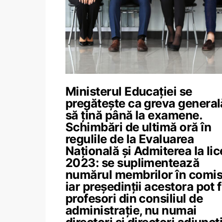
Ministerul Educației se
pregătește ca greva general
să țină până la examene.
Schimbări de ultimă oră în
regulile de la Evaluarea
Națională și Admiterea la li
2023: se suplimentează
numărul membrilor în comisi
iar președinții acestora pot fi
profesori din consiliul de
administrație, nu numai