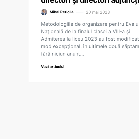
directori și directori adjuncț
20 mai 2023
Mihai Peticilă
Metodologiile de organizare pentru Evalu
Națională de la finalul clasei a VIII-a și
Admiterea la liceu 2023 au fost modificat
mod excepțional, în ultimele două săptăm
fără niciun anunț…
Vezi articolul